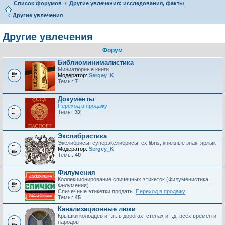
Список форумов
Другие увлечения: исследования, факты
Другие увлечения
Другие увлечения
Форум
Библиоминималистика
Миниатюрные книги
Модератор:
Sergey_K
Темы:
7
Документы
Переход в продажу
Темы:
32
Экслибристика
Экслибрисы, суперэкслибрисы, ex libris, книжные знак, ярлык
Модератор:
Sergey_K
Темы:
40
Филумения
Коллекционирование спичечных этикеток (Филуменистика,
Филумения)
Спичечные этикетки продать.
Переход в продажу
Темы:
45
Канализационные люки
Крышки колодцев и т.п. в дорогах, стенах и т.д. всех времён и
народов