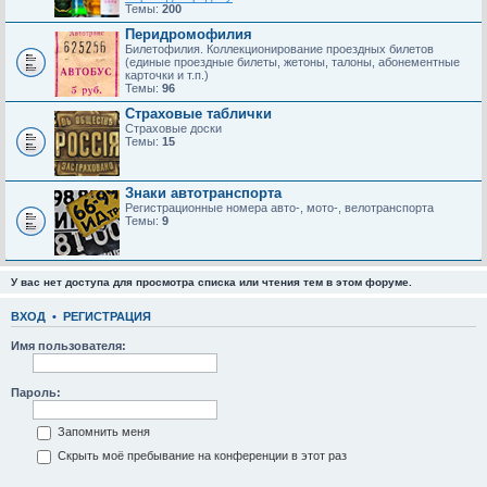
Темы:
200
Перидромофилия
Билетофилия. Коллекционирование проездных билетов
(единые проездные билеты, жетоны, талоны, абонементные
карточки и т.п.)
Темы:
96
Страховые таблички
Страховые доски
Темы:
15
Знаки автотранспорта
Регистрационные номера авто-, мото-, велотранспорта
Темы:
9
У вас нет доступа для просмотра списка или чтения тем в этом форуме.
ВХОД
•
РЕГИСТРАЦИЯ
Имя пользователя:
Пароль:
Запомнить меня
Скрыть моё пребывание на конференции в этот раз