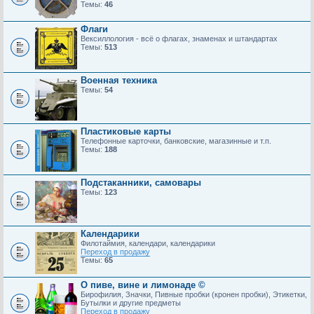
Темы:
46
Флаги
Вексиллология - всё о флагах, знаменах и штандартах
Темы:
513
Военная техника
Темы:
54
Пластиковые карты
Телефонные карточки, банковские, магазинные и т.п.
Темы:
188
Подстаканники, самовары
Темы:
123
Календарики
Филотаймия, календари, календарики
Переход в продажу
Темы:
65
О пиве, вине и лимонаде ©
Бирофилия, Значки, Пивные пробки (кронен пробки), Этикетки,
Бутылки и другие предметы
Переход в продажу