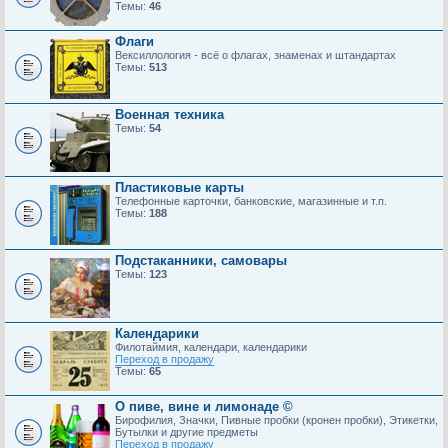
Темы:
46
Флаги
Вексиллология - всё о флагах, знаменах и штандартах
Темы:
513
Военная техника
Темы:
54
Пластиковые карты
Телефонные карточки, банковские, магазинные и т.п.
Темы:
188
Подстаканники, самовары
Темы:
123
Календарики
Филотаймия, календари, календарики
Переход в продажу
Темы:
65
О пиве, вине и лимонаде ©
Бирофилия, Значки, Пивные пробки (кронен пробки), Этикетки,
Бутылки и другие предметы
Переход в продажу