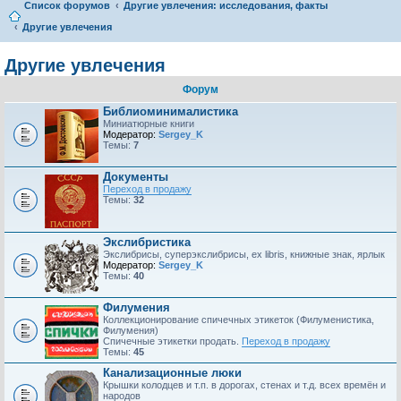
Список форумов
Другие увлечения: исследования, факты
Другие увлечения
Другие увлечения
Форум
Библиоминималистика
Миниатюрные книги
Модератор:
Sergey_K
Темы:
7
Документы
Переход в продажу
Темы:
32
Экслибристика
Экслибрисы, суперэкслибрисы, ex libris, книжные знак, ярлык
Модератор:
Sergey_K
Темы:
40
Филумения
Коллекционирование спичечных этикеток (Филуменистика,
Филумения)
Спичечные этикетки продать.
Переход в продажу
Темы:
45
Канализационные люки
Крышки колодцев и т.п. в дорогах, стенах и т.д. всех времён и
народов