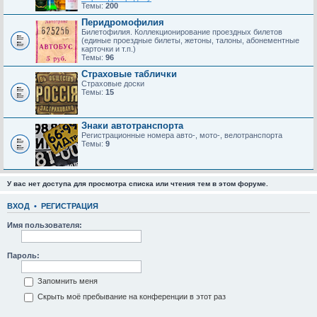
Темы:
200
Перидромофилия
Билетофилия. Коллекционирование проездных билетов
(единые проездные билеты, жетоны, талоны, абонементные
карточки и т.п.)
Темы:
96
Страховые таблички
Страховые доски
Темы:
15
Знаки автотранспорта
Регистрационные номера авто-, мото-, велотранспорта
Темы:
9
У вас нет доступа для просмотра списка или чтения тем в этом форуме.
ВХОД
•
РЕГИСТРАЦИЯ
Имя пользователя:
Пароль:
Запомнить меня
Скрыть моё пребывание на конференции в этот раз