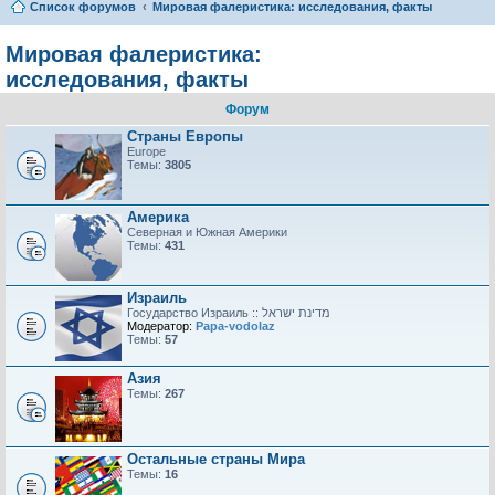
Список форумов
Мировая фалеристика: исследования, факты
Мировая фалеристика:
исследования, факты
Форум
Страны Европы
Europe
Темы:
3805
Америка
Северная и Южная Америки
Темы:
431
Израиль
Модератор:
Papa-vodolaz
Темы:
57
Азия
Темы:
267
Остальные страны Мира
Темы:
16