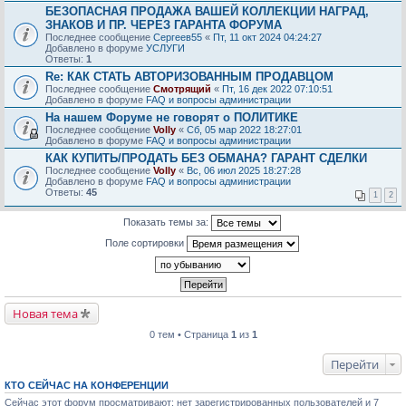
БЕЗОПАСНАЯ ПРОДАЖА ВАШЕЙ КОЛЛЕКЦИИ НАГРАД,
ЗНАКОВ И ПР. ЧЕРЕЗ ГАРАНТА ФОРУМА
Последнее сообщение
Сергеев55
«
Пт, 11 окт 2024 04:24:27
Добавлено в форуме
УСЛУГИ
Ответы:
1
Re: КАК СТАТЬ АВТОРИЗОВАННЫМ ПРОДАВЦОМ
Последнее сообщение
Смотрящий
«
Пт, 16 дек 2022 07:10:51
Добавлено в форуме
FAQ и вопросы администрации
На нашем Форуме не говорят о ПОЛИТИКЕ
Последнее сообщение
Volly
«
Сб, 05 мар 2022 18:27:01
Добавлено в форуме
FAQ и вопросы администрации
КАК КУПИТЬ/ПРОДАТЬ БЕЗ ОБМАНА? ГАРАНТ СДЕЛКИ
Последнее сообщение
Volly
«
Вс, 06 июл 2025 18:27:28
Добавлено в форуме
FAQ и вопросы администрации
Ответы:
45
1
2
Показать темы за:
Поле сортировки
Новая тема
0 тем • Страница
1
из
1
Перейти
КТО СЕЙЧАС НА КОНФЕРЕНЦИИ
Сейчас этот форум просматривают: нет зарегистрированных пользователей и 7