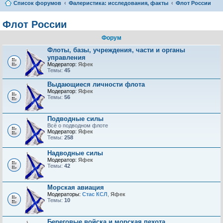
Список форумов
Фалеристика: исследования, факты
Флот России
Флот России
Форум
Флоты, базы, учреждения, части и органы
управления
Модератор:
Яфек
Темы:
45
Выдающиеся личности флота
Модератор:
Яфек
Темы:
56
Подводные силы
Всё о подводном флоте
Модератор:
Яфек
Темы:
258
Надводные силы
Модератор:
Яфек
Темы:
42
Морская авиация
Модераторы:
Стас КСЛ
,
Яфек
Темы:
10
Береговые войска и морская пехота