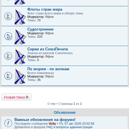
Флоты стран мира
Флот стран всего мира в обзоре темы
Модератор:
Яфек
Темы:
72
Судостроение
Модератор:
Яфек
Темы:
233
Серии из СоюзПечати
Значки из киосков Союзпечать
Модератор:
Яфек
Темы:
5
По морям - по волнам
Всего помаленьку
Модератор:
Яфек
Темы:
35
Новая тема
0 тем • Страница
1
из
1
Объявления
Важные обновления на форуме!
Последнее сообщение
Volly
«
Пт, 07 авг 2026 20:02:58
Добавлено в форуме
FAQ и вопросы администрации