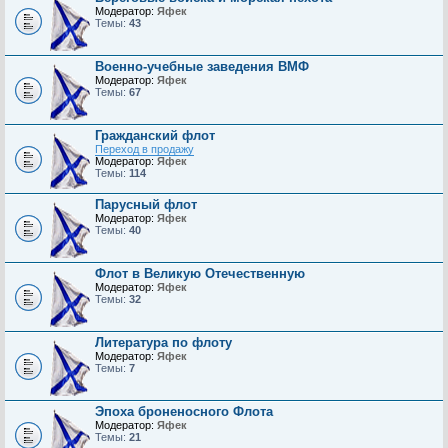
Модератор:
Яфек
Темы:
43
Военно-учебные заведения ВМФ
Модератор:
Яфек
Темы:
67
Гражданский флот
Переход в продажу
Модератор:
Яфек
Темы:
114
Парусный флот
Модератор:
Яфек
Темы:
40
Флот в Великую Отечественную
Модератор:
Яфек
Темы:
32
Литература по флоту
Модератор:
Яфек
Темы:
7
Эпоха броненосного Флота
Модератор:
Яфек
Темы:
21