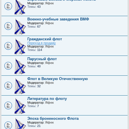
Модератор:
Яфек
Темы:
43
Военно-учебные заведения ВМФ
Модератор:
Яфек
Темы:
67
Гражданский флот
Переход в продажу
Модератор:
Яфек
Темы:
114
Парусный флот
Модератор:
Яфек
Темы:
40
Флот в Великую Отечественную
Модератор:
Яфек
Темы:
32
Литература по флоту
Модератор:
Яфек
Темы:
7
Эпоха броненосного Флота
Модератор:
Яфек
Темы:
21