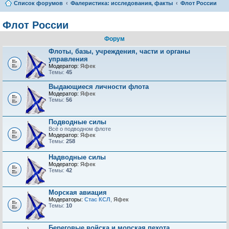
Список форумов
Фалеристика: исследования, факты
Флот России
Флот России
Форум
Флоты, базы, учреждения, части и органы
управления
Модератор:
Яфек
Темы:
45
Выдающиеся личности флота
Модератор:
Яфек
Темы:
56
Подводные силы
Всё о подводном флоте
Модератор:
Яфек
Темы:
258
Надводные силы
Модератор:
Яфек
Темы:
42
Морская авиация
Модераторы:
Стас КСЛ
,
Яфек
Темы:
10
Береговые войска и морская пехота