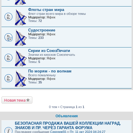
Флоты стран мира
Флот стран всего мира в обзоре темы
Модератор:
Яфек
Темы:
72
Судостроение
Модератор:
Яфек
Темы:
233
Серии из СоюзПечати
Значки из киосков Союзпечать
Модератор:
Яфек
Темы:
5
По морям - по волнам
Всего помаленьку
Модератор:
Яфек
Темы:
35
Новая тема
0 тем • Страница
1
из
1
Объявления
БЕЗОПАСНАЯ ПРОДАЖА ВАШЕЙ КОЛЛЕКЦИИ НАГРАД,
ЗНАКОВ И ПР. ЧЕРЕЗ ГАРАНТА ФОРУМА
Последнее сообщение
Сергеев55
«
Пт, 11 окт 2024 04:24:27