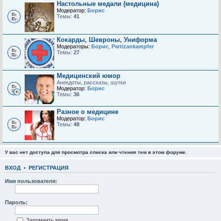
Настольные медали (медицина)
Модератор:
Борис
Темы:
41
Кокарды, Шевроны, Униформа
Модераторы:
Борис
,
Partizankampfer
Темы:
27
Медицинский юмор
Анекдоты, рассказы, шутки
Модератор:
Борис
Темы:
36
Разное о медицине
Модератор:
Борис
Темы:
48
У вас нет доступа для просмотра списка или чтения тем в этом форуме.
ВХОД
•
РЕГИСТРАЦИЯ
Имя пользователя:
Пароль:
Запомнить меня