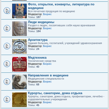
Фото, открытки, конверты, литература по
медицине
Вся печатная продукция по медицине
Модератор:
Борис
Темы:
187
Люди медицины
Раздел о людях, посвятивших себя науке врачевания
Модератор:
Борис
Темы:
184
Архитектура
Здания больниц, госпиталей, учреждений здравоохранения
Модератор:
Борис
Темы:
24
Медтехника
Технические средства
Модератор:
Борис
Темы:
40
Направления в медицине
Медицинские специальности
Модератор:
Борис
Темы:
68
Курорты, cанатории, дома отдыха
Курорты, cанатории, дома отдыха, профилактории, лечебно -
oздоровительные учереждения
Модератор:
Борис
Темы:
45