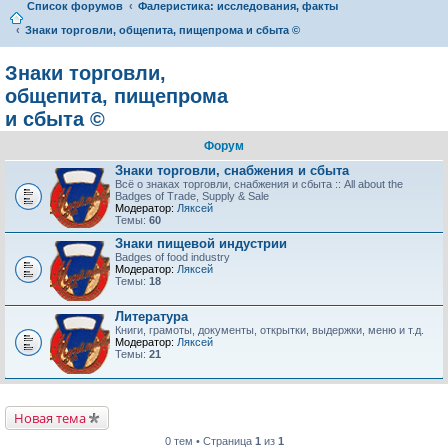
Список форумов
Фалеристика: исследования, факты
Знаки торговли, общепита, пищепрома и сбыта ©
Знаки торговли,
общепита, пищепрома
и сбыта ©
Форум
Знаки торговли, снабжения и сбыта
Всё о знаках торговли, снабжения и сбыта :: All about the
Badges of Trade, Supply & Sale
Модератор:
Ляксей
Темы:
60
Знаки пищевой индустрии
Badges of food industry
Модератор:
Ляксей
Темы:
18
Литература
Книги, грамоты, документы, открытки, выдержки, меню и т.д.
Модератор:
Ляксей
Темы:
21
Новая тема
0 тем • Страница
1
из
1