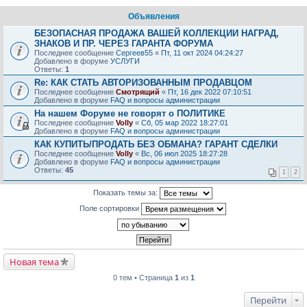
Объявления
БЕЗОПАСНАЯ ПРОДАЖА ВАШЕЙ КОЛЛЕКЦИИ НАГРАД,
ЗНАКОВ И ПР. ЧЕРЕЗ ГАРАНТА ФОРУМА
Последнее сообщение
Сергеев55
«
Пт, 11 окт 2024 04:24:27
Добавлено в форуме
УСЛУГИ
Ответы:
1
Re: КАК СТАТЬ АВТОРИЗОВАННЫМ ПРОДАВЦОМ
Последнее сообщение
Смотрящий
«
Пт, 16 дек 2022 07:10:51
Добавлено в форуме
FAQ и вопросы администрации
На нашем Форуме не говорят о ПОЛИТИКЕ
Последнее сообщение
Volly
«
Сб, 05 мар 2022 18:27:01
Добавлено в форуме
FAQ и вопросы администрации
КАК КУПИТЬ/ПРОДАТЬ БЕЗ ОБМАНА? ГАРАНТ СДЕЛКИ
Последнее сообщение
Volly
«
Вс, 06 июл 2025 18:27:28
Добавлено в форуме
FAQ и вопросы администрации
Ответы:
45
1
2
Показать темы за:
Поле сортировки
Новая тема
0 тем • Страница
1
из
1
Перейти