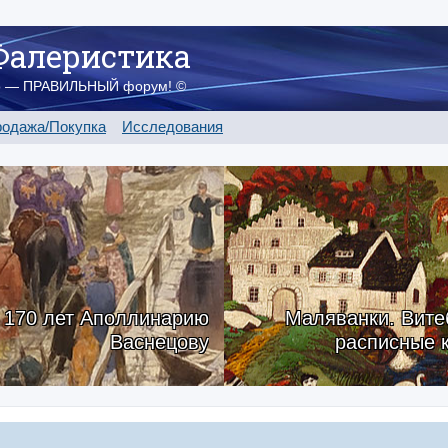
Фалеристика
о — ПРАВИЛЬНЫЙ форум! ©
одажа/Покупка
Исследования
170 лет Аполлинарию
Маляванки. Вите
Васнецову
расписные 