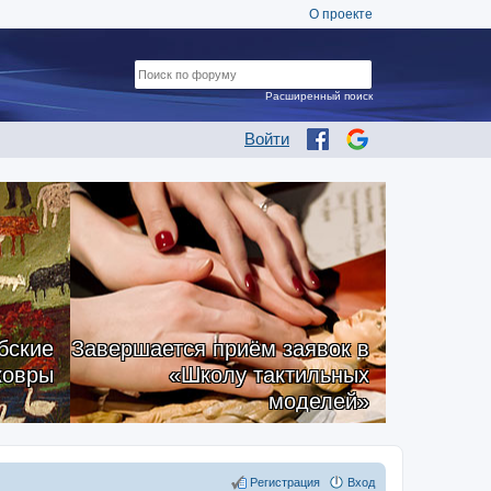
О проекте
Расширенный поиск
Войти
бские
Завершается приём заявок в
ковры
«Школу тактильных
моделей»
Регистрация
Вход