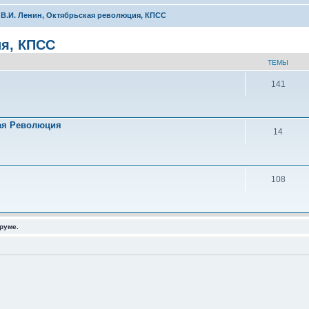
В.И. Ленин, Октябрьская революция, КПСС
ия, КПСС
ТЕМЫ
141
ая Революция
14
108
руме.