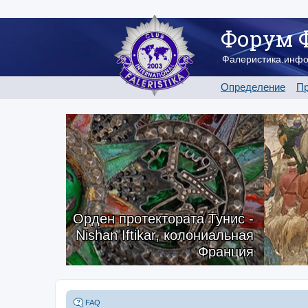
Форум 
Фалеристика.инф
Определение
Пр
Орден протектората Тунис -
Nishan Iftikar, колониальная
Франция
FAQ