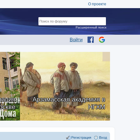
О проекте
Расширенный поиск
Войти
рация
Арзамасская академия в
оскве
НГХМ
Регистрация
Вход