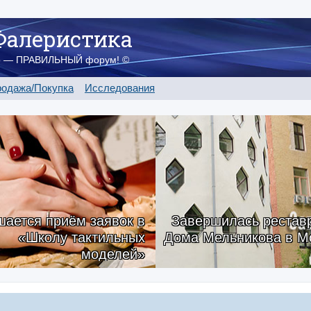
Фалеристика
о — ПРАВИЛЬНЫЙ форум! ©
одажа/Покупка
Исследования
ается приём заявок в
Завершилась рестав
«Школу тактильных
Дома Мельникова в М
моделей»