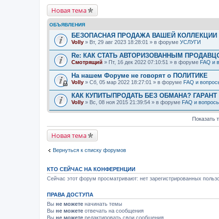
Новая тема
ОБЪЯВЛЕНИЯ
БЕЗОПАСНАЯ ПРОДАЖА ВАШЕЙ КОЛЛЕКЦИИ Н
Volly
» Вт, 29 авг 2023 18:28:01 » в форуме
УСЛУГИ
Re: КАК СТАТЬ АВТОРИЗОВАННЫМ ПРОДАВЦ
Смотрящий
» Пт, 16 дек 2022 07:10:51 » в форуме
FAQ и 
На нашем Форуме не говорят о ПОЛИТИКЕ
Volly
» Сб, 05 мар 2022 18:27:01 » в форуме
FAQ и вопрос
КАК КУПИТЬ/ПРОДАТЬ БЕЗ ОБМАНА? ГАРАНТ
Volly
» Вс, 08 ноя 2015 21:39:54 » в форуме
FAQ и вопрос
Показать 
Новая тема
Вернуться к списку форумов
КТО СЕЙЧАС НА КОНФЕРЕНЦИИ
Сейчас этот форум просматривают: нет зарегистрированных пользо
ПРАВА ДОСТУПА
Вы
не можете
начинать темы
Вы
не можете
отвечать на сообщения
Вы
не можете
редактировать свои сообщения