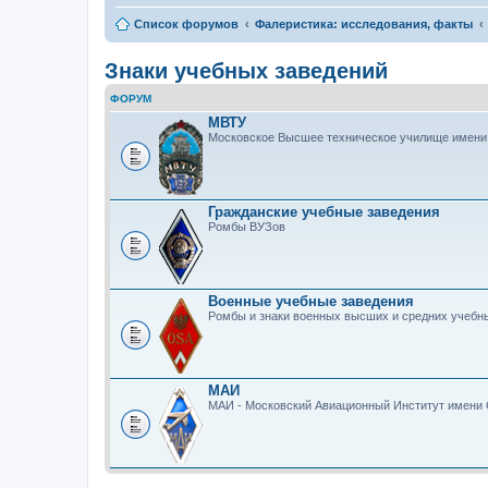
Список форумов
Фалеристика: исследования, факты
Знаки учебных заведений
ФОРУМ
МВТУ
Московское Высшее техническое училище имени
Гражданские учебные заведения
Ромбы ВУЗов
Военные учебные заведения
Ромбы и знаки военных высших и средних учебн
МАИ
МАИ - Московский Авиационный Институт имени 