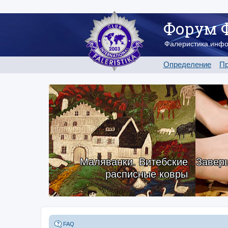
Форум 
Фалеристика.инф
Определение
Пр
Маляванки. Витебские
Заверш
расписные ковры
FAQ