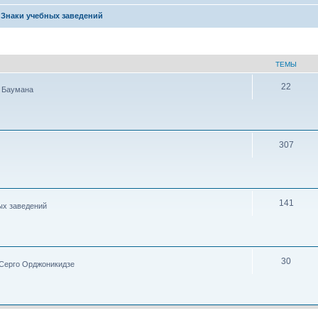
Знаки учебных заведений
ТЕМЫ
22
 Баумана
307
141
ых заведений
30
Серго Орджоникидзе