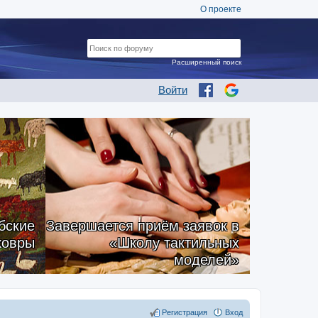
О проекте
Расширенный поиск
Войти
бские
Завершается приём заявок в
ковры
«Школу тактильных
моделей»
Регистрация
Вход