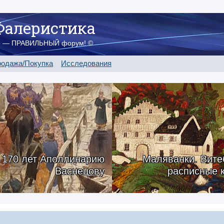
Фалеристика
о — ПРАВИЛЬНЫЙ форум! ©
одажа/Покупка
Исследования
170 лет Аполлинарию
Маляванки. Вите
Васнецову
расписные 