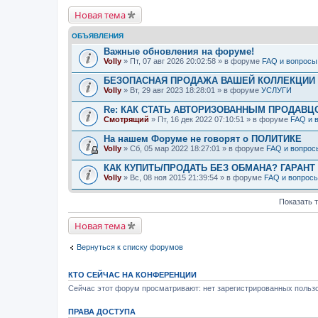
Новая тема
ОБЪЯВЛЕНИЯ
Важные обновления на форуме!
Volly
» Пт, 07 авг 2026 20:02:58 » в форуме
FAQ и вопросы
БЕЗОПАСНАЯ ПРОДАЖА ВАШЕЙ КОЛЛЕКЦИИ Н
Volly
» Вт, 29 авг 2023 18:28:01 » в форуме
УСЛУГИ
Re: КАК СТАТЬ АВТОРИЗОВАННЫМ ПРОДАВЦ
Смотрящий
» Пт, 16 дек 2022 07:10:51 » в форуме
FAQ и 
На нашем Форуме не говорят о ПОЛИТИКЕ
Volly
» Сб, 05 мар 2022 18:27:01 » в форуме
FAQ и вопрос
КАК КУПИТЬ/ПРОДАТЬ БЕЗ ОБМАНА? ГАРАНТ
Volly
» Вс, 08 ноя 2015 21:39:54 » в форуме
FAQ и вопрос
Показать 
Новая тема
Вернуться к списку форумов
КТО СЕЙЧАС НА КОНФЕРЕНЦИИ
Сейчас этот форум просматривают: нет зарегистрированных пользо
ПРАВА ДОСТУПА