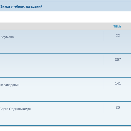
Знаки учебных заведений
ТЕМЫ
22
 Баумана
307
141
ых заведений
30
Серго Орджоникидзе