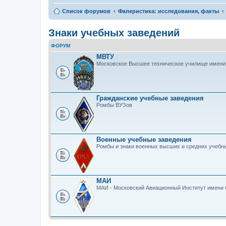
Список форумов
Фалеристика: исследования, факты
Знаки учебных заведений
ФОРУМ
МВТУ
Московское Высшее техническое училище имени
Гражданские учебные заведения
Ромбы ВУЗов
Военные учебные заведения
Ромбы и знаки военных высших и средних учебн
МАИ
МАИ - Московский Авиационный Институт имени 