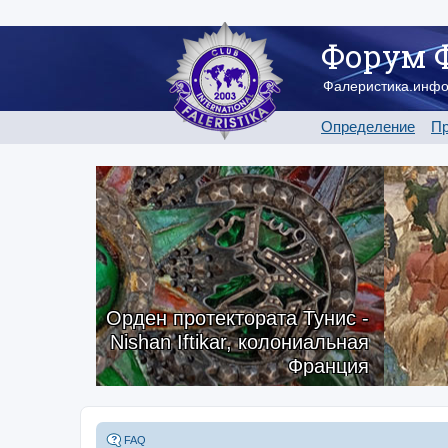
Форум 
Фалеристика.инф
Определение
Пр
Орден протектората Тунис -
Nishan Iftikar, колониальная
Франция
FAQ