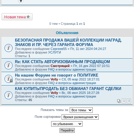
Новая тема
0 тем • Страница
1
из
1
Объявления
БЕЗОПАСНАЯ ПРОДАЖА ВАШЕЙ КОЛЛЕКЦИИ НАГРАД,
ЗНАКОВ И ПР. ЧЕРЕЗ ГАРАНТА ФОРУМА
Последнее сообщение
Сергеев55
«
Пт, 11 окт 2024 04:24:27
Добавлено в форуме
УСЛУГИ
Ответы:
1
Re: КАК СТАТЬ АВТОРИЗОВАННЫМ ПРОДАВЦОМ
Последнее сообщение
Смотрящий
«
Пт, 16 дек 2022 07:10:51
Добавлено в форуме
FAQ и вопросы администрации
На нашем Форуме не говорят о ПОЛИТИКЕ
Последнее сообщение
Volly
«
Сб, 05 мар 2022 18:27:01
Добавлено в форуме
FAQ и вопросы администрации
КАК КУПИТЬ/ПРОДАТЬ БЕЗ ОБМАНА? ГАРАНТ СДЕЛКИ
Последнее сообщение
Volly
«
Вс, 06 июл 2025 18:27:28
Добавлено в форуме
FAQ и вопросы администрации
Ответы:
45
1
2
Показать темы за:
Поле сортировки