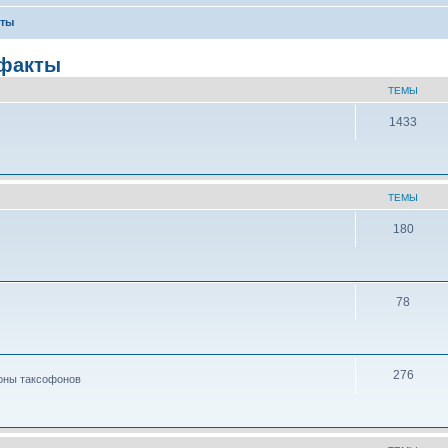
кты
 факты
ТЕМЫ
1433
ТЕМЫ
180
78
276
тоны таксофонов