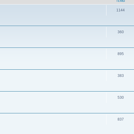
ТЕМЫ
1144
360
895
383
530
837