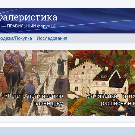
Фалеристика
о — ПРАВИЛЬНЫЙ форум! ©
одажа/Покупка
Исследования
170 лет Аполлинарию
Маляванки. Вите
Васнецову
расписные 