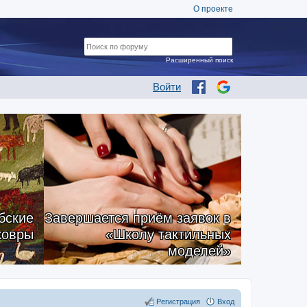
О проекте
Расширенный поиск
Войти
бские
Завершается приём заявок в
ковры
«Школу тактильных
моделей»
Регистрация
Вход