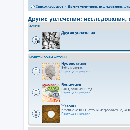
Список форумов
Другие увлечения: исследования, фа
Другие увлечения: исследования,
ФОРУМ
Другие увлечения
МОНЕТЫ БОНЫ ЖЕТОНЫ
Нумизматика
Всё о монетах
Переход в продажу
Бонистика
Боны, банкноты и т.д.
Переход в продажу
Жетоны
Игровые жетоны, жетоны метрополитена, же
Переход в продажу