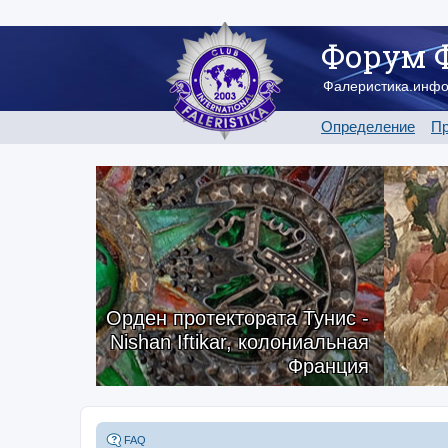
Форум 
Фалеристика.инф
Определение
Пр
Орден протектората Тунис -
Nishan Iftikar, колониальная
Франция
FAQ