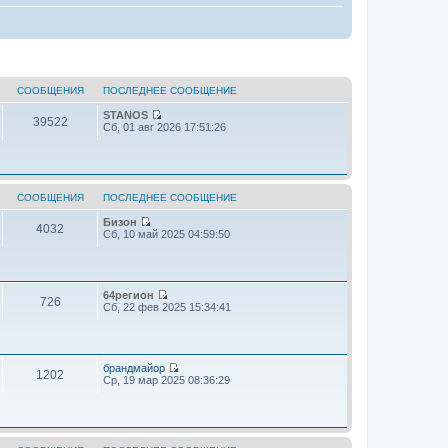
СООБЩЕНИЯ
ПОСЛЕДНЕЕ СООБЩЕНИЕ
STANOS
39522
П
Сб, 01 авг 2026 17:51:26
е
р
е
й
т
и
СООБЩЕНИЯ
ПОСЛЕДНЕЕ СООБЩЕНИЕ
к
п
Бизон
4032
П
о
Сб, 10 май 2025 04:59:50
е
с
р
л
е
е
й
д
т
н
64регион
726
и
е
П
Сб, 22 фев 2025 15:34:41
к
м
е
п
у
р
о
с
е
с
о
й
л
о
т
брандмайор
1202
е
б
и
П
Ср, 19 мар 2025 08:36:29
д
щ
к
е
н
е
п
р
е
н
о
е
м
и
с
й
у
ю
л
т