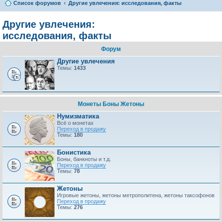
Список форумов
Другие увлечения: исследования, факты
Другие увлечения:
исследования, факты
Форум
Другие увлечения
Темы:
1433
Монеты Боны Жетоны
Нумизматика
Всё о монетах
Переход в продажу
Темы:
180
Бонистика
Боны, банкноты и т.д.
Переход в продажу
Темы:
78
Жетоны
Игровые жетоны, жетоны метрополитена, жетоны таксофонов
Переход в продажу
Темы:
276