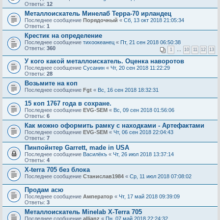
Ответы:
12
Металлоискатель Минелаб Терра-70 ирландец
Последнее сообщение
Порядочный
«
Сб, 13 окт 2018 21:05:34
Ответы:
1
Крестик на определение
Последнее сообщение
тихоокеанец
«
Пт, 21 сен 2018 06:50:38
Ответы:
360
1
…
10
11
12
13
У кого какой металлоискатель. Оценка наворотов
Последнее сообщение
Сусанин
«
Чт, 20 сен 2018 11:22:29
Ответы:
28
Возьмите на коп
Последнее сообщение
Fgt
«
Вс, 16 сен 2018 18:32:31
15 коп 1767 года в сохране.
Последнее сообщение
EVG-SEM
«
Вс, 09 сен 2018 01:56:06
Ответы:
6
Как можно оформить рамку с находками - Артефактами
Последнее сообщение
EVG-SEM
«
Чт, 06 сен 2018 22:04:43
Ответы:
7
Пинпойнтер Garrett, made in USA
Последнее сообщение
Василёкъ
«
Чт, 26 июл 2018 13:37:14
Ответы:
4
X-terra 705 без блока
Последнее сообщение
Станислав1984
«
Ср, 11 июл 2018 07:08:02
Продам асю
Последнее сообщение
Амператор
«
Чт, 17 май 2018 09:39:09
Ответы:
3
Металлоискатель Minelab X-Terra 705
Последнее сообщение
allianz
«
Пн, 07 май 2018 22:24:32