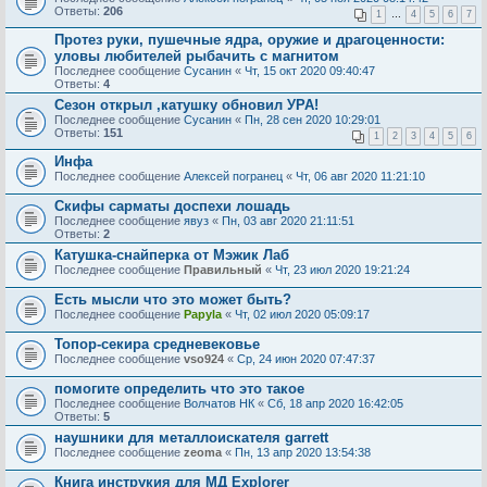
Ответы:
206
1
…
4
5
6
7
Протез руки, пушечные ядра, оружие и драгоценности:
уловы любителей рыбачить с магнитом
Последнее сообщение
Сусанин
«
Чт, 15 окт 2020 09:40:47
Ответы:
4
Сезон открыл ,катушку обновил УРА!
Последнее сообщение
Сусанин
«
Пн, 28 сен 2020 10:29:01
Ответы:
151
1
2
3
4
5
6
Инфа
Последнее сообщение
Алексей погранец
«
Чт, 06 авг 2020 11:21:10
Скифы сарматы доспехи лошадь
Последнее сообщение
явуз
«
Пн, 03 авг 2020 21:11:51
Ответы:
2
Катушка-снайперка от Мэжик Лаб
Последнее сообщение
Правильный
«
Чт, 23 июл 2020 19:21:24
Есть мысли что это может быть?
Последнее сообщение
Papyla
«
Чт, 02 июл 2020 05:09:17
Топор-секира средневековье
Последнее сообщение
vso924
«
Ср, 24 июн 2020 07:47:37
помогите определить что это такое
Последнее сообщение
Волчатов НК
«
Сб, 18 апр 2020 16:42:05
Ответы:
5
наушники для металлоискателя garrett
Последнее сообщение
zeoma
«
Пн, 13 апр 2020 13:54:38
Книга инструкия для МД Explorer