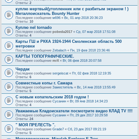
Ответы:
2
куплю мертвый(утопленник или с разбитым экраном ! )
Металлоискатель Bounty Hunter
Последнее сообщение
м696
«
Вс, 01 апр 2018 20:36:23
Ответы:
10
Куплю nel tornado
Последнее сообщение
pobeda2017
«
Ср, 07 мар 2018 17:51:08
Ответы:
4
Карты ГШ и РККА 1924-1944 Смоленская область 500
метровки
Последнее сообщение
Zebalach
«
Пн, 19 фев 2018 23:36:46
КАРТЫ ТОПОГРАФИЧЕСКИЕ.
Последнее сообщение
mrX
«
Вт, 06 фев 2018 20:07:58
Чердак
Последнее сообщение
sergeiscat
«
Пт, 02 фев 2018 12:19:35
Ответы:
6
Совместные копы г. Самара
Последнее сообщение
Заместитель
«
Вс, 14 янв 2018 13:55:49
Ответы:
5
С новым копательским 2018 годом !
Последнее сообщение
Сусанин
«
Вт, 09 янв 2018 14:34:23
Ответы:
4
Уважаемые Кладоискатели посмотрите видео КЛАД TV !!!!
Последнее сообщение
Сусанин
«
Пт, 29 дек 2017 10:29:58
Ответы:
24
" МОЯ ПРЕЛЕСТЬ ".
Последнее сообщение
Grade7
«
Сб, 23 дек 2017 09:21:19
Ответы:
5
Металлоискатель Minelab Explorer E-Trac