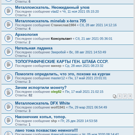
Ответы:
6
Металлоискатель. Неожиданный улов
Последнее сообщение
vlad2
«
Чт, 11 ноя 2021 05:15:20
Ответы:
3
Металлоискатель minelab x-terra 705
Последнее сообщение
Станислав1984
«
Сб, 28 авг 2021 14:12:16
Ответы:
4
Археология
Последнее сообщение
Консультант
«
Сб, 21 авг 2021 05:36:01
Ответы:
2
Нательная ладанка
Последнее сообщение
Зверобой
«
Вс, 08 авг 2021 14:53:49
Ответы:
1
ТОПОГРАФИЧЕСКИЕ КАРТЫ ГЕН. ШТАБА СССР.
Последнее сообщение
минер
«
Ср, 28 июл 2021 08:23:32
Помогите определить, что это, похоже на курган
Последнее сообщение
master12
«
Пн, 17 май 2021 23:01:01
Ответы:
3
Зачем испортили монету?
Последнее сообщение
oleg82
«
Пн, 17 май 2021 21:02:15
Ответы:
82
1
2
3
Металлоискатель DFX White
Последнее сообщение
wolf1941
«
Пн, 29 мар 2021 06:54:49
Ответы:
3
Наконечник копья, топор.
Последнее сообщение
shp
«
Пт, 25 дек 2020 14:53:58
Ответы:
1
лано тожа похвастаю немного!!!
Последнее сообщение
Алексей погранец
«
Чт, 05 ноя 2020 08:14:42