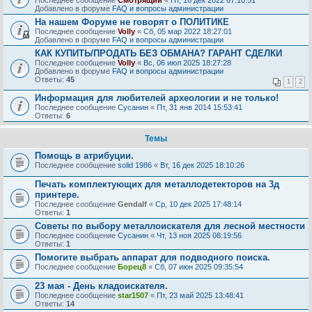
Последнее сообщение
Смотрящий
«
Пт, 16 дек 2022 07:10:51
Добавлено в форуме
FAQ и вопросы администрации
На нашем Форуме не говорят о ПОЛИТИКЕ
Последнее сообщение
Volly
«
Сб, 05 мар 2022 18:27:01
Добавлено в форуме
FAQ и вопросы администрации
КАК КУПИТЬ/ПРОДАТЬ БЕЗ ОБМАНА? ГАРАНТ СДЕЛКИ
Последнее сообщение
Volly
«
Вс, 06 июл 2025 18:27:28
Добавлено в форуме
FAQ и вопросы администрации
Ответы:
45
1
2
Информация для любителей археологии и не только!
Последнее сообщение
Сусанин
«
Пт, 31 янв 2014 15:53:41
Ответы:
6
Темы
Помощь в атрибуции.
Последнее сообщение
solid 1986
«
Вт, 16 дек 2025 18:10:26
Печать комплектующих для металлодетекторов на 3д
принтере.
Последнее сообщение
Gendalf
«
Ср, 10 дек 2025 17:48:14
Ответы:
1
Советы по выбору металлоискателя для лесной местности
Последнее сообщение
Сусанин
«
Чт, 13 ноя 2025 08:19:56
Ответы:
1
Помогите выбрать аппарат для подводного поиска.
Последнее сообщение
Борец8
«
Сб, 07 июн 2025 09:35:54
23 мая - День кладоискателя.
Последнее сообщение
star1507
«
Пт, 23 май 2025 13:48:41
Ответы:
14