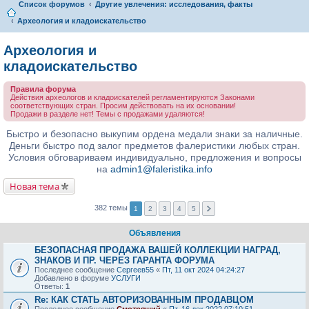
Список форумов
Другие увлечения: исследования, факты
Археология и кладоискательство
Археология и
кладоискательство
Правила форума
Действия археологов и кладоискателей регламентируются Законами
соответствующих стран. Просим действовать на их основании!
Продажи в разделе нет! Темы с продажами удаляются!
Быстро и безопасно выкупим ордена медали знаки за наличные.
Деньги быстро под залог предметов фалеристики любых стран.
Условия обговариваем индивидуально, предложения и вопросы
на
admin1@faleristika.info
Новая тема
382 темы
1
2
3
4
5
Объявления
БЕЗОПАСНАЯ ПРОДАЖА ВАШЕЙ КОЛЛЕКЦИИ НАГРАД,
ЗНАКОВ И ПР. ЧЕРЕЗ ГАРАНТА ФОРУМА
Последнее сообщение
Сергеев55
«
Пт, 11 окт 2024 04:24:27
Добавлено в форуме
УСЛУГИ
Ответы:
1
Re: КАК СТАТЬ АВТОРИЗОВАННЫМ ПРОДАВЦОМ