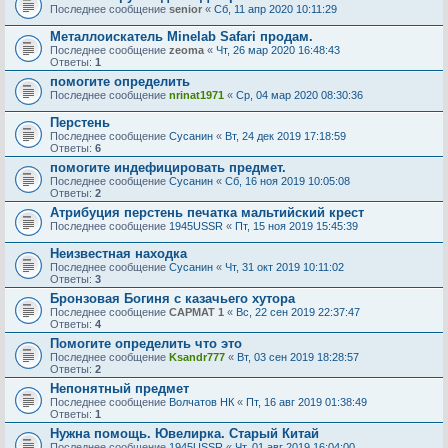
Последнее сообщение
senior
«
Сб, 11 апр 2020 10:11:29
Металлоискатель Minelab Safari продам.
Последнее сообщение
zeoma
«
Чт, 26 мар 2020 16:48:43
Ответы:
1
помогите определить
Последнее сообщение
nrinat1971
«
Ср, 04 мар 2020 08:30:36
Перстень
Последнее сообщение
Сусанин
«
Вт, 24 дек 2019 17:18:59
Ответы:
6
помогите индефицировать предмет.
Последнее сообщение
Сусанин
«
Сб, 16 ноя 2019 10:05:08
Ответы:
2
Атрибуция перстень печатка мальтийский крест
Последнее сообщение
1945USSR
«
Пт, 15 ноя 2019 15:45:39
Неизвестная находка
Последнее сообщение
Сусанин
«
Чт, 31 окт 2019 10:11:02
Ответы:
3
Бронзовая Богиня с казачьего хутора
Последнее сообщение
САРМАТ 1
«
Вс, 22 сен 2019 22:37:47
Ответы:
4
Помогите определить что это
Последнее сообщение
Ksandr777
«
Вт, 03 сен 2019 18:28:57
Ответы:
2
Непонятный предмет
Последнее сообщение
Волчатов НК
«
Пт, 16 авг 2019 01:38:49
Ответы:
1
Нужна помощь. Ювелирка. Старый Китай
Последнее сообщение
1945USSR
«
Чт, 01 авг 2019 16:04:00