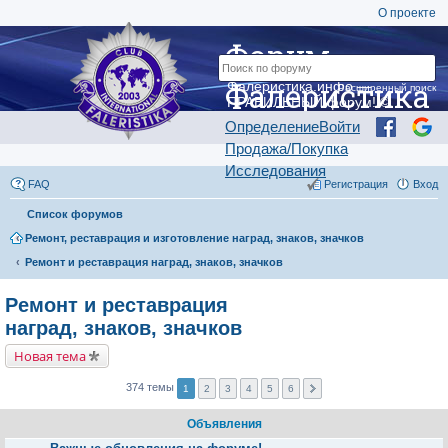
О проекте
Форум
Фалеристика
Фалеристика.инфо —
Расширенный поиск
ПРАВИЛЬНЫЙ форум! ©
Определение
Войти
Продажа/Покупка
Исследования
FAQ
Регистрация
Вход
Список форумов
Ремонт, реставрация и изготовление наград, знаков, значков
Ремонт и реставрация наград, знаков, значков
Ремонт и реставрация
наград, знаков, значков
Новая тема
374 темы
1
2
3
4
5
6
Объявления