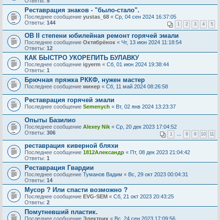
Ответы:
5
Реставрация знаков - "было-стало".
Последнее сообщение
yustas_68
«
Ср, 04 сен 2024 16:37:05
Ответы:
144
1
2
3
4
5
ОВ II степени юбилейная ремонт горячей эмали
Последнее сообщение
Октябрёнок
«
Чт, 13 июн 2024 11:18:54
Ответы:
12
КАК БЫСТРО УКОРЕПИТЬ БУЛАВКУ
Последнее сообщение
igyerm
«
Сб, 01 июн 2024 19:38:44
Ответы:
1
Брючная пряжка РККФ, нужен мастер
Последнее сообщение
минер
«
Сб, 11 май 2024 08:26:58
Реставрация горячей эмали
Последнее сообщение
Semenych
«
Вт, 02 янв 2024 13:23:37
Опыты Базилио
Последнее сообщение
Alexey Nik
«
Ср, 20 дек 2023 17:04:52
Ответы:
306
1
…
8
9
10
11
реставрация киверной бляхи
Последнее сообщение
1812Александр
«
Пт, 08 дек 2023 21:04:42
Ответы:
1
Реставрация Гвардии
Последнее сообщение
Туманов Вадим
«
Вс, 29 окт 2023 00:04:31
Ответы:
14
Мусор ? Или спасти возможно ?
Последнее сообщение
EVG-SEM
«
Сб, 21 окт 2023 20:43:25
Ответы:
2
Помутневший пластик.
Последнее сообщение
Электрик
«
Вс, 24 сен 2023 17:09:56