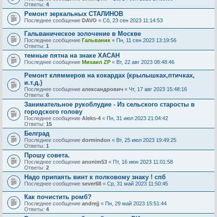
Ответы:
4
Ремонт зеркальных СТАЛИНОВ
Последнее сообщение
DAVO
«
Сб, 23 сен 2023 11:14:53
Гальваническое золочение в Москве
Последнее сообщение
Гальваник
«
Пн, 11 сен 2023 13:19:56
Ответы:
1
темные пятна на знаке ХАСАН
Последнее сообщение
Михаил ZP
«
Вт, 22 авг 2023 08:48:46
Ремонт кляммеров на кокардах (крылышках,птичках,
и.т.д.)
Последнее сообщение
александрович
«
Чт, 17 авг 2023 15:48:16
Ответы:
6
Занимательное рукоблудие - Из сельского старосты в
городского голову
Последнее сообщение
Aleks-4
«
Пн, 31 июл 2023 21:04:42
Ответы:
15
Белград
Последнее сообщение
dormindon
«
Вт, 25 июл 2023 19:49:25
Ответы:
1
Прошу совета.
Последнее сообщение
anonim53
«
Пт, 16 июн 2023 11:01:58
Ответы:
2
Надо припаять винт к полковому знаку ! спб
Последнее сообщение
sever68
«
Ср, 31 май 2023 11:50:45
Как почистить ромб?
Последнее сообщение
andrejj
«
Пн, 29 май 2023 15:51:44
Ответы:
4