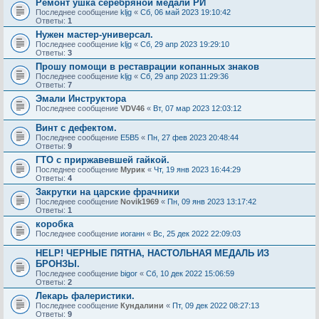
Ремонт ушка серебряной медали РИ
Последнее сообщение
kljg
«
Сб, 06 май 2023 19:10:42
Ответы:
1
Нужен мастер-универсал.
Последнее сообщение
kljg
«
Сб, 29 апр 2023 19:29:10
Ответы:
3
Прошу помощи в реставрации копанных знаков
Последнее сообщение
kljg
«
Сб, 29 апр 2023 11:29:36
Ответы:
7
Эмали Инструктора
Последнее сообщение
VDV46
«
Вт, 07 мар 2023 12:03:12
Винт с дефектом.
Последнее сообщение
E5B5
«
Пн, 27 фев 2023 20:48:44
Ответы:
9
ГТО с приржавевшей гайкой.
Последнее сообщение
Мурик
«
Чт, 19 янв 2023 16:44:29
Ответы:
4
Закрутки на царские фрачники
Последнее сообщение
Novik1969
«
Пн, 09 янв 2023 13:17:42
Ответы:
1
коробка
Последнее сообщение
иоганн
«
Вс, 25 дек 2022 22:09:03
HELP! ЧЕРНЫЕ ПЯТНА, НАСТОЛЬНАЯ МЕДАЛЬ ИЗ
БРОНЗЫ.
Последнее сообщение
bigor
«
Сб, 10 дек 2022 15:06:59
Ответы:
2
Лекарь фалеристики.
Последнее сообщение
Кундалини
«
Пт, 09 дек 2022 08:27:13
Ответы:
9