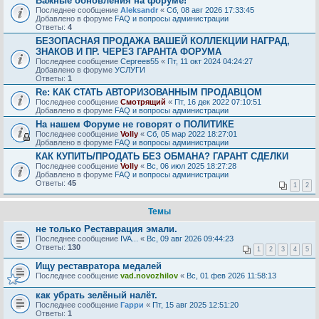
Важные обновления на форуме!
Последнее сообщение
Aleksandr
«
Сб, 08 авг 2026 17:33:45
Добавлено в форуме
FAQ и вопросы администрации
Ответы:
4
БЕЗОПАСНАЯ ПРОДАЖА ВАШЕЙ КОЛЛЕКЦИИ НАГРАД,
ЗНАКОВ И ПР. ЧЕРЕЗ ГАРАНТА ФОРУМА
Последнее сообщение
Сергеев55
«
Пт, 11 окт 2024 04:24:27
Добавлено в форуме
УСЛУГИ
Ответы:
1
Re: КАК СТАТЬ АВТОРИЗОВАННЫМ ПРОДАВЦОМ
Последнее сообщение
Смотрящий
«
Пт, 16 дек 2022 07:10:51
Добавлено в форуме
FAQ и вопросы администрации
На нашем Форуме не говорят о ПОЛИТИКЕ
Последнее сообщение
Volly
«
Сб, 05 мар 2022 18:27:01
Добавлено в форуме
FAQ и вопросы администрации
КАК КУПИТЬ/ПРОДАТЬ БЕЗ ОБМАНА? ГАРАНТ СДЕЛКИ
Последнее сообщение
Volly
«
Вс, 06 июл 2025 18:27:28
Добавлено в форуме
FAQ и вопросы администрации
Ответы:
45
1
2
Темы
не только Реставрация эмали.
Последнее сообщение
IVA...
«
Вс, 09 авг 2026 09:44:23
Ответы:
130
1
2
3
4
5
Ищу реставратора медалей
Последнее сообщение
vad.novozhilov
«
Вс, 01 фев 2026 11:58:13
как убрать зелёный налёт.
Последнее сообщение
Гарри
«
Пт, 15 авг 2025 12:51:20
Ответы:
1