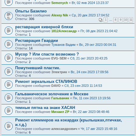
Последнее сообщение
Semenych
«
Вт, 02 янв 2024 13:23:37
Опыты Базилио
Последнее сообщение
Alexey Nik
«
Ср, 20 дек 2023 17:04:52
Ответы:
306
1
…
8
9
10
11
реставрация киверной бляхи
Последнее сообщение
1812Александр
«
Пт, 08 дек 2023 21:04:42
Ответы:
1
Реставрация Гвардии
Последнее сообщение
Туманов Вадим
«
Вс, 29 окт 2023 00:04:31
Ответы:
14
Мусор ? Или спасти возможно ?
Последнее сообщение
EVG-SEM
«
Сб, 21 окт 2023 20:43:25
Ответы:
2
Помутневший пластик.
Последнее сообщение
Электрик
«
Вс, 24 сен 2023 17:09:56
Ответы:
4
Ремонт зеркальных СТАЛИНОВ
Последнее сообщение
DAVO
«
Сб, 23 сен 2023 11:14:53
Гальваническое золочение в Москве
Последнее сообщение
Гальваник
«
Пн, 11 сен 2023 13:19:56
Ответы:
1
темные пятна на знаке ХАСАН
Последнее сообщение
Михаил ZP
«
Вт, 22 авг 2023 08:48:46
Ремонт кляммеров на кокардах (крылышках,птичках,
и.т.д.)
Последнее сообщение
александрович
«
Чт, 17 авг 2023 15:48:16
Ответы:
6