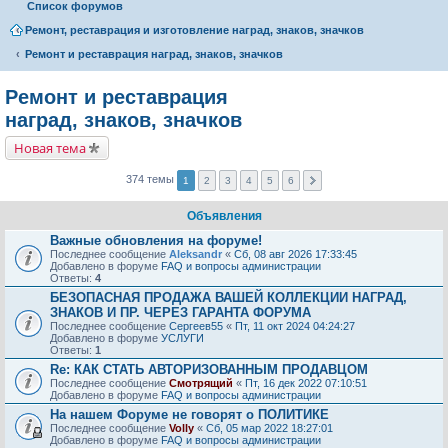
Список форумов
Ремонт, реставрация и изготовление наград, знаков, значков
Ремонт и реставрация наград, знаков, значков
Ремонт и реставрация
наград, знаков, значков
Новая тема
374 темы
1
2
3
4
5
6
Объявления
Важные обновления на форуме!
Последнее сообщение
Aleksandr
«
Сб, 08 авг 2026 17:33:45
Добавлено в форуме
FAQ и вопросы администрации
Ответы:
4
БЕЗОПАСНАЯ ПРОДАЖА ВАШЕЙ КОЛЛЕКЦИИ НАГРАД,
ЗНАКОВ И ПР. ЧЕРЕЗ ГАРАНТА ФОРУМА
Последнее сообщение
Сергеев55
«
Пт, 11 окт 2024 04:24:27
Добавлено в форуме
УСЛУГИ
Ответы:
1
Re: КАК СТАТЬ АВТОРИЗОВАННЫМ ПРОДАВЦОМ
Последнее сообщение
Смотрящий
«
Пт, 16 дек 2022 07:10:51
Добавлено в форуме
FAQ и вопросы администрации
На нашем Форуме не говорят о ПОЛИТИКЕ
Последнее сообщение
Volly
«
Сб, 05 мар 2022 18:27:01
Добавлено в форуме
FAQ и вопросы администрации