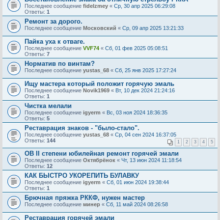
Последнее сообщение
fidelzmey
«
Ср, 30 апр 2025 06:29:08
Ответы:
1
Ремонт за дорого.
Последнее сообщение
Московский
«
Ср, 09 апр 2025 13:21:33
Пайка уха к отваге.
Последнее сообщение
VVF74
«
Сб, 01 фев 2025 05:08:51
Ответы:
7
Норматив по винтам?
Последнее сообщение
yustas_68
«
Сб, 25 янв 2025 17:27:24
Ищу мастера который положит горячую эмаль
Последнее сообщение
Novik1969
«
Вт, 10 дек 2024 21:24:16
Ответы:
1
Чистка мелали
Последнее сообщение
igyerm
«
Вс, 03 ноя 2024 18:36:35
Ответы:
5
Реставрация знаков - "было-стало".
Последнее сообщение
yustas_68
«
Ср, 04 сен 2024 16:37:05
Ответы:
144
1
2
3
4
5
ОВ II степени юбилейная ремонт горячей эмали
Последнее сообщение
Октябрёнок
«
Чт, 13 июн 2024 11:18:54
Ответы:
12
КАК БЫСТРО УКОРЕПИТЬ БУЛАВКУ
Последнее сообщение
igyerm
«
Сб, 01 июн 2024 19:38:44
Ответы:
1
Брючная пряжка РККФ, нужен мастер
Последнее сообщение
минер
«
Сб, 11 май 2024 08:26:58
Реставрация горячей эмали