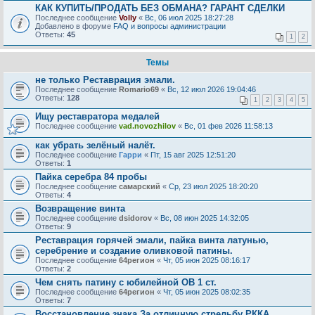
КАК КУПИТЬ/ПРОДАТЬ БЕЗ ОБМАНА? ГАРАНТ СДЕЛКИ
Последнее сообщение
Volly
«
Вс, 06 июл 2025 18:27:28
Добавлено в форуме
FAQ и вопросы администрации
Ответы:
45
1
2
Темы
не только Реставрация эмали.
Последнее сообщение
Romario69
«
Вс, 12 июл 2026 19:04:46
Ответы:
128
1
2
3
4
5
Ищу реставратора медалей
Последнее сообщение
vad.novozhilov
«
Вс, 01 фев 2026 11:58:13
как убрать зелёный налёт.
Последнее сообщение
Гарри
«
Пт, 15 авг 2025 12:51:20
Ответы:
1
Пайка серебра 84 пробы
Последнее сообщение
самарский
«
Ср, 23 июл 2025 18:20:20
Ответы:
4
Возвращение винта
Последнее сообщение
dsidorov
«
Вс, 08 июн 2025 14:32:05
Ответы:
9
Реставрация горячей эмали, пайка винта латунью,
серебрение и создание оливковой патины.
Последнее сообщение
64регион
«
Чт, 05 июн 2025 08:16:17
Ответы:
2
Чем снять патину с юбилейной ОВ 1 ст.
Последнее сообщение
64регион
«
Чт, 05 июн 2025 08:02:35
Ответы:
7
Восстановление знака За отличную стрельбу РККА