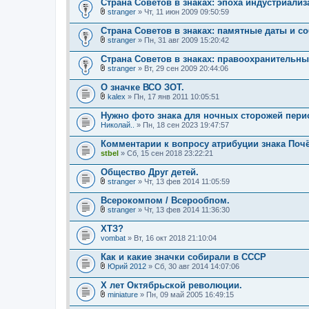
Страна Советов в знаках: эпоха индустриализ
н
о
и
stranger
» Чт, 11 июн 2009 09:50:59
ж
В
я
е
л
Страна Советов в знаках: памятные даты и со
н
о
и
stranger
» Пн, 31 авг 2009 15:20:42
ж
В
я
е
л
Страна Советов в знаках: правоохранительны
н
о
и
stranger
» Вт, 29 сен 2009 20:44:06
ж
В
я
е
л
О значке ВСО ЗОТ.
н
о
и
kalex
» Пн, 17 янв 2011 10:05:51
ж
В
я
е
л
Нужно фото знака для ночных сторожей пери
н
о
Николай..
и
» Пн, 18 сен 2023 19:47:57
ж
я
е
Комментарии к вопросу атрибуции знака Поч
н
stbel
и
» Сб, 15 сен 2018 23:22:21
я
Общество Друг детей.
stranger
» Чт, 13 фев 2014 11:05:59
В
л
Всерокомпом / Всерообпом.
о
stranger
» Чт, 13 фев 2014 11:36:30
ж
В
е
л
ХТЗ?
н
о
vombat
и
» Вт, 16 окт 2018 21:10:04
ж
я
е
Как и какие значки собирали в СССР
н
и
Юрий 2012
» Сб, 30 авг 2014 14:07:06
В
я
л
Х лет Октябрьской революции.
о
miniature
» Пн, 09 май 2005 16:49:15
ж
В
е