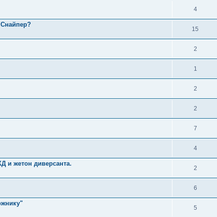
4
 Снайпер?
15
2
1
2
2
7
4
Д и жетон диверсанта.
2
6
ожнику"
5