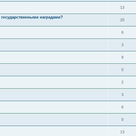
13
, государственными наградами?
20
6
3
9
0
2
3
6
0
13