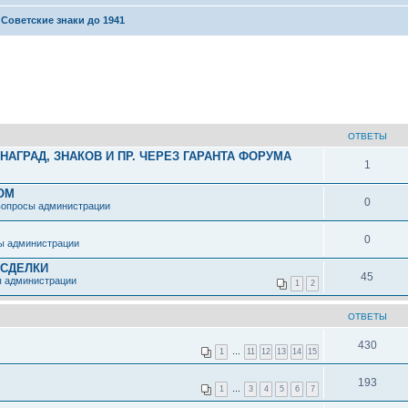
Советские знаки до 1941
ОТВЕТЫ
АГРАД, ЗНАКОВ И ПР. ЧЕРЕЗ ГАРАНТА ФОРУМА
1
ОМ
0
вопросы администрации
0
ы администрации
 СДЕЛКИ
45
ы администрации
1
2
ОТВЕТЫ
430
1
…
11
12
13
14
15
193
1
…
3
4
5
6
7