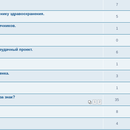
7
нику здравоохранения.
5
ичников.
1
0
неудачный проект.
6
1
енка.
3
1
за знак?
35
1
2
8
4