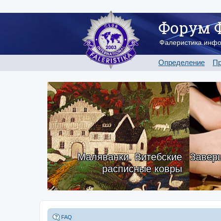
Форум 
Фалеристика.инф
Определение
Пр
Маляванки. Витебские
Заверш
расписные ковры
FAQ