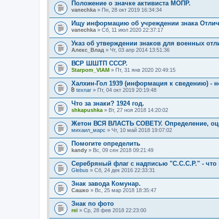
л
Положение о значке активиста МОПР.
н
о
vanechka
и
» Пн, 28 окт 2019 16:34:34
ж
я
е
Ищу информацию об учреждении знака Отлич
н
vanechka
и
» Сб, 11 июл 2020 22:37:17
я
Указ об утверждении знаков для военных отл
Алекс_Влад
» Чт, 03 апр 2014 13:51:36
ВСР ШШТП СССР.
Starpom_VIAM
» Пт, 31 янв 2020 20:49:15
Халхин-Гол 1939 (информация к сведению) - 
texnar
» Пт, 04 окт 2019 20:19:48
В
л
Что за знаки? 1924 год.
о
shkapushka
» Вт, 27 ноя 2018 14:20:02
ж
е
Жетон ВСЯ ВЛАСТЬ СОВЕТУ. Определение, оц
н
михаил_марс
и
» Чт, 10 май 2018 19:07:02
я
Помогите определить
kandy
» Вс, 09 сен 2018 09:21:49
Серебряный флаг с надписью "С.С.С.Р." - что 
Glebus
» Сб, 24 дек 2016 22:33:31
Знак завода Комунар.
Сашко
» Вс, 25 мар 2018 18:35:47
Знак по фото
rei
» Ср, 28 фев 2018 22:23:00