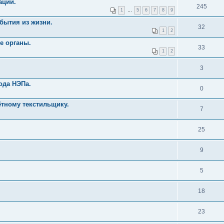
ации.
245
1
…
5
6
7
8
9
бытия из жизни.
32
1
2
е органы.
33
1
2
3
ода НЭПа.
0
ётному текстильщику.
7
25
9
5
18
23