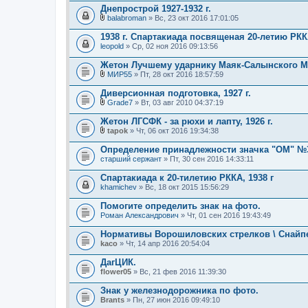
Днепрострой 1927-1932 г.
balabroman
» Вс, 23 окт 2016 17:01:05
В
л
1938 г. Спартакиада посвященая 20-летию РК
о
leopold
» Ср, 02 ноя 2016 09:13:56
ж
е
Жетон Лучшему ударнику Маяк-Салынского М
н
и
МИР55
» Пт, 28 окт 2016 18:57:59
В
я
л
Диверсионная подготовка, 1927 г.
о
Grade7
» Вт, 03 авг 2010 04:37:19
ж
В
е
л
Жетон ЛГСФК - за рюхи и лапту, 1926 г.
н
о
и
tapok
» Чт, 06 окт 2016 19:34:38
ж
В
я
е
л
Определение принадлежности значка "ОМ" №
н
о
старший сержант
и
» Пт, 30 сен 2016 14:33:11
ж
я
е
Спартакиада к 20-тилетию РККА, 1938 г
н
khamichev
и
» Вс, 18 окт 2015 15:56:29
я
Помогите определить знак на фото.
Роман Александрович
» Чт, 01 сен 2016 19:43:49
Нормативы Ворошиловских стрелков \ Сна
kaco
» Чт, 14 апр 2016 20:54:04
ДагЦИК.
flower05
» Вс, 21 фев 2016 11:39:30
Знак у железнодорожника по фото.
Brants
» Пн, 27 июн 2016 09:49:10