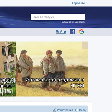
О проекте
Расширенный поиск
Войти
рация
Арзамасская академия в
оскве
НГХМ
Регистрация
Вход