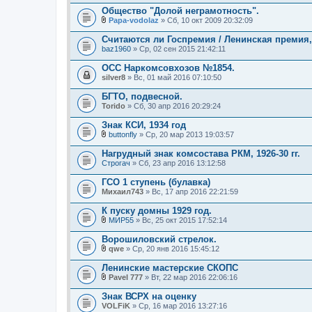
Общество "Долой неграмотность".
Papa-vodolaz
» Сб, 10 окт 2009 20:32:09
В
л
Считаются ли Госпремия / Ленинская премия
о
baz1960
» Ср, 02 сен 2015 21:42:11
ж
е
ОСС Наркомсовхозов №1854.
н
silver8
и
» Вс, 01 май 2016 07:10:50
я
БГТО, подвесной.
Torido
» Сб, 30 апр 2016 20:29:24
Знак КСИ, 1934 год
buttonfly
» Ср, 20 мар 2013 19:03:57
В
л
Нагрудный знак комсостава РКМ, 1926-30 гг.
о
Строгач
» Сб, 23 апр 2016 13:12:58
ж
е
ГСО 1 ступень (булавка)
н
Михаил743
и
» Вс, 17 апр 2016 22:21:59
я
К пуску домны 1929 год.
МИР55
» Вс, 25 окт 2015 17:52:14
В
л
Ворошиловский стрелок.
о
qwe
» Ср, 20 янв 2016 15:45:12
ж
В
е
л
Ленинские мастерские СКОПС
н
о
и
Pavel 777
» Вт, 22 мар 2016 22:06:16
ж
В
я
е
л
Знак ВСРХ на оценку
н
о
VOLFiK
и
» Ср, 16 мар 2016 13:27:16
ж