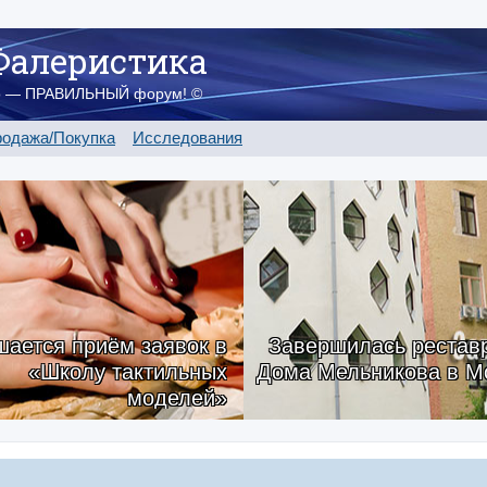
Фалеристика
о — ПРАВИЛЬНЫЙ форум! ©
одажа/Покупка
Исследования
ается приём заявок в
Завершилась рестав
«Школу тактильных
Дома Мельникова в М
моделей»