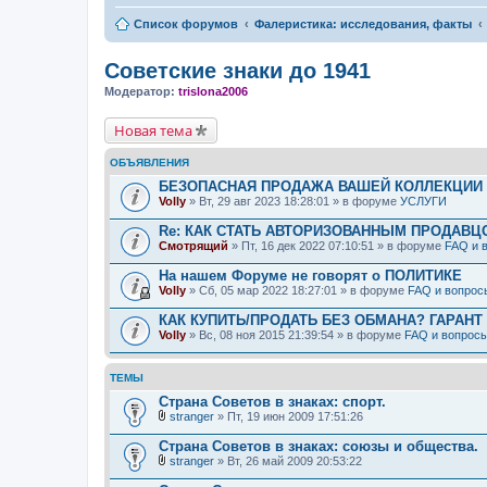
Список форумов
Фалеристика: исследования, факты
Советские знаки до 1941
Модератор:
trislona2006
Новая тема
ОБЪЯВЛЕНИЯ
БЕЗОПАСНАЯ ПРОДАЖА ВАШЕЙ КОЛЛЕКЦИИ Н
Volly
» Вт, 29 авг 2023 18:28:01 » в форуме
УСЛУГИ
Re: КАК СТАТЬ АВТОРИЗОВАННЫМ ПРОДАВЦ
Смотрящий
» Пт, 16 дек 2022 07:10:51 » в форуме
FAQ и 
На нашем Форуме не говорят о ПОЛИТИКЕ
Volly
» Сб, 05 мар 2022 18:27:01 » в форуме
FAQ и вопрос
КАК КУПИТЬ/ПРОДАТЬ БЕЗ ОБМАНА? ГАРАНТ
Volly
» Вс, 08 ноя 2015 21:39:54 » в форуме
FAQ и вопрос
ТЕМЫ
Страна Советов в знаках: спорт.
stranger
» Пт, 19 июн 2009 17:51:26
В
л
Страна Советов в знаках: союзы и общества.
о
stranger
» Вт, 26 май 2009 20:53:22
ж
В
е
л