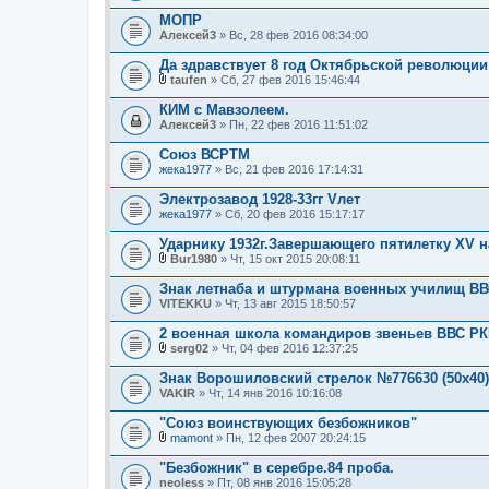
я
е
МОПР
н
Алексей3
и
» Вс, 28 фев 2016 08:34:00
я
Да здравствует 8 год Октябрьской революции
taufen
» Сб, 27 фев 2016 15:46:44
В
л
КИМ с Мавзолеем.
о
Алексей3
» Пн, 22 фев 2016 11:51:02
ж
е
Союз ВСРТМ
н
жека1977
и
» Вс, 21 фев 2016 17:14:31
я
Электрозавод 1928-33гг Vлет
жека1977
» Сб, 20 фев 2016 15:17:17
Ударнику 1932г.Завершающего пятилетку XV н
Bur1980
» Чт, 15 окт 2015 20:08:11
В
л
Знак летнаба и штурмана военных училищ ВВ
о
VITEKKU
» Чт, 13 авг 2015 18:50:57
ж
е
2 военная школа командиров звеньев ВВС Р
н
и
serg02
» Чт, 04 фев 2016 12:37:25
В
я
л
Знак Ворошиловский стрелок №776630 (50х40)
о
VAKIR
» Чт, 14 янв 2016 10:16:08
ж
е
"Союз воинствующих безбожников"
н
и
mamont
» Пн, 12 фев 2007 20:24:15
В
я
л
"Безбожник" в серебре.84 проба.
о
neoless
» Пт, 08 янв 2016 15:05:28
ж