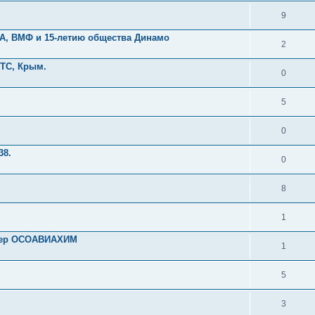
9
КА, ВМФ и 15-летию общества Динамо
2
ТС, Крым.
0
5
0
38.
0
8
1
йпер ОСОАВИАХИМ
1
5
3