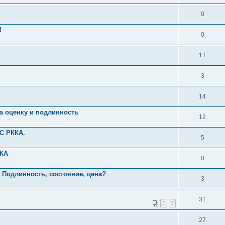
0
!
0
11
3
14
а оценку и подлинность
12
С РККА.
5
ККА
0
 Подлинность, состояние, цена?
3
31
1
2
27