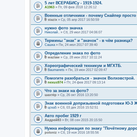
5 лет ВСЕРАБИСу - 1919-1924.
A1963
» Пт, 09 фев 2018 12:26:12
Военные отличники - почему Снайпер просто
stazix
» Ср, 05 апр 2017 16:50:59
В
л
нужно фото значка
о
Николай..
» Сб, 29 июл 2017 04:06:07
ж
е
Термины "знак" и "значок" - в чём разница?
н
Сашка
и
» Пн, 24 июл 2017 07:39:40
я
Определение знака по фото
wazlaw
» Ср, 28 июн 2017 10:11:24
В
л
Хореографический техникум и МГХТБ.
о
Baumanets
» Пн, 19 июн 2017 02:09:47
ж
В
е
л
Помогите разобраться - значок Волховстрой.
н
о
и
nexus974
» Пт, 24 фев 2017 09:13:14
ж
В
я
е
л
Что за знаки на фото?
н
о
шахтёр
и
» Ср, 26 окт 2016 13:20:50
ж
я
е
Знак военной допризывной подготовки Ю-З Ж
н
и
цска5
» Сб, 03 дек 2016 15:52:51
В
я
л
Авто пробег 1929 г
о
Андрей83
» Вт, 08 сен 2015 20:15:50
ж
е
Нужна информация по знаку "Почётному дор
н
poloniz
и
» Сб, 19 ноя 2016 18:55:56
я