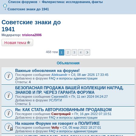
Список форумов
Фалеристика: исследования, факты
Советские знаки до 1941
Советские знаки до
1941
Модератор:
trislona2006
Новая тема
468 тем
1
2
3
4
Объявления
Важные обновления на форуме!
Последнее сообщение
Aleksandr
«
Сб, 08 авг 2026 17:33:45
Добавлено в форуме
FAQ и вопросы администрации
Ответы:
4
БЕЗОПАСНАЯ ПРОДАЖА ВАШЕЙ КОЛЛЕКЦИИ НАГРАД,
ЗНАКОВ И ПР. ЧЕРЕЗ ГАРАНТА ФОРУМА
Последнее сообщение
Сергеев55
«
Пт, 11 окт 2024 04:24:27
Добавлено в форуме
УСЛУГИ
Ответы:
1
Re: КАК СТАТЬ АВТОРИЗОВАННЫМ ПРОДАВЦОМ
Последнее сообщение
Смотрящий
«
Пт, 16 дек 2022 07:10:51
Добавлено в форуме
FAQ и вопросы администрации
На нашем Форуме не говорят о ПОЛИТИКЕ
Последнее сообщение
Volly
«
Сб, 05 мар 2022 18:27:01
Добавлено в форуме
FAQ и вопросы администрации