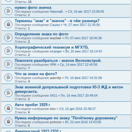
Ответы:
15
нужно фото значка
Последнее сообщение
Николай..
«
Сб, 19 авг 2017 23:09:05
Ответы:
2
Термины "знак" и "значок" - в чём разница?
Последнее сообщение
Сашка
«
Чт, 27 июл 2017 21:35:56
Ответы:
1
Определение знака по фото
Последнее сообщение
wazlaw
«
Пт, 07 июл 2017 18:06:38
Ответы:
2
Хореографический техникум и МГХТБ.
Последнее сообщение
stranger
«
Вт, 20 июн 2017 16:14:43
Ответы:
2
Помогите разобраться - значок Волховстрой.
Последнее сообщение
VRK
«
Ср, 14 июн 2017 22:45:58
Ответы:
7
Что за знаки на фото?
Последнее сообщение
шахтёр
«
Пт, 10 фев 2017 10:31:06
Ответы:
4
Знак военной допризывной подготовки Ю-З ЖД и жетон
диверсанта.
Последнее сообщение
S421
«
Пн, 16 янв 2017 20:48:04
Ответы:
2
Авто пробег 1929 г
Последнее сообщение
tmv
«
Сб, 10 дек 2016 15:38:27
Ответы:
6
Нужна информация по знаку "Почётному дорожнику"
Последнее сообщение
poloniz
«
Вт, 22 ноя 2016 14:43:06
Ответы:
5
Днепрострой 1927-1932 г.