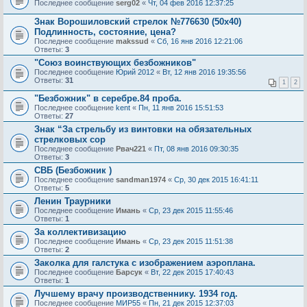
Последнее сообщение
serg02
«
Чт, 04 фев 2016 12:37:25
Знак Ворошиловский стрелок №776630 (50х40)
Подлинность, состояние, цена?
Последнее сообщение
makssud
«
Сб, 16 янв 2016 12:21:06
Ответы:
3
"Союз воинствующих безбожников"
Последнее сообщение
Юрий 2012
«
Вт, 12 янв 2016 19:35:56
Ответы:
31
1
2
"Безбожник" в серебре.84 проба.
Последнее сообщение
kent
«
Пн, 11 янв 2016 15:51:53
Ответы:
27
Знак “За стрельбу из винтовки на обязательных
стрелковых сор
Последнее сообщение
Рвач221
«
Пт, 08 янв 2016 09:30:35
Ответы:
3
СВБ (Безбожник )
Последнее сообщение
sandman1974
«
Ср, 30 дек 2015 16:41:11
Ответы:
5
Ленин Траурники
Последнее сообщение
Имань
«
Ср, 23 дек 2015 11:55:46
Ответы:
1
За коллективизацию
Последнее сообщение
Имань
«
Ср, 23 дек 2015 11:51:38
Ответы:
2
Заколка для галстука с изображением аэроплана.
Последнее сообщение
Барсук
«
Вт, 22 дек 2015 17:40:43
Ответы:
1
Лучшему врачу производственнику. 1934 год.
Последнее сообщение
МИР55
«
Пн, 21 дек 2015 12:37:03