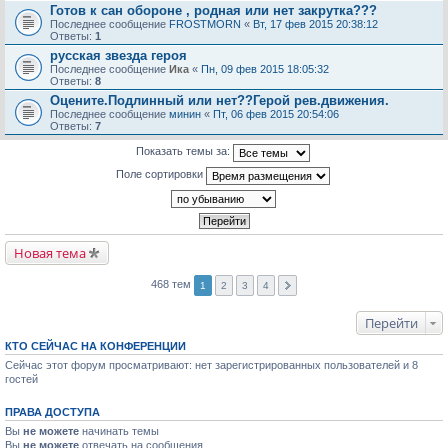
Готов к сан обороне , родная или нет закрутка???
Последнее сообщение
FROSTMORN
«
Вт, 17 фев 2015 20:38:12
Ответы:
1
русская звезда героя
Последнее сообщение
Ика
«
Пн, 09 фев 2015 18:05:32
Ответы:
8
Оцените.Подлинный или нет??Герой рев.движения.
Последнее сообщение
минин
«
Пт, 06 фев 2015 20:54:06
Ответы:
7
Показать темы за:
Поле сортировки
Новая тема
468 тем
1
2
3
4
Перейти
КТО СЕЙЧАС НА КОНФЕРЕНЦИИ
Сейчас этот форум просматривают: нет зарегистрированных пользователей и 8
гостей
ПРАВА ДОСТУПА
Вы
не можете
начинать темы
Вы
не можете
отвечать на сообщения