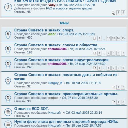
КАК КУПИТЬ/ПРОДАТЬ БЕЗ ОБМАНА? ГАРАНТ СДЕЛКИ
Последнее сообщение
Volly
«
Вс, 06 июл 2025 18:27:28
Добавлено в форуме
FAQ и вопросы администрации
Ответы:
45
1
2
Темы
Страна Советов в знаках: спорт.
Последнее сообщение
dn27
«
Вс, 23 ноя 2025 15:13:28
Ответы:
430
1
…
12
13
14
15
Страна Советов в знаках: союзы и общества.
Последнее сообщение
trislona2006
«
Чт, 04 июл 2024 16:59:24
Ответы:
193
1
…
4
5
6
7
Страна Советов в знаках: эпоха индустриализации.
Последнее сообщение
trislona2006
«
Вт, 26 мар 2024 22:46:39
Ответы:
245
1
…
6
7
8
9
Страна Советов в знаках: памятные даты и события из
жизни.
Последнее сообщение
Sergey_K
«
Вс, 18 окт 2020 17:11:18
Ответы:
32
1
2
Страна Советов в знаках: правоохранительные органы.
Последнее сообщение
рсфср
«
Сб, 07 сен 2019 08:53:30
Ответы:
33
1
2
О значке ВСО ЗОТ.
Последнее сообщение
Николай..
«
Сб, 03 май 2025 22:23:14
Ответы:
3
Нужно фото знака для ночных сторожей периода НЭПа.
Последнее сообщение
Николай..
«
Пн, 18 сен 2023 19:47:57