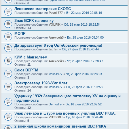
Ответы:
6
Ленинские мастерские СКОПС
Последнее сообщение
Pavel 777
«
Вт, 22 мар 2016 22:06:16
Знак ВСРХ на оценку
Последнее сообщение
VOLFiK
«
Сб, 19 мар 2016 18:32:54
Ответы:
13
МОПР
Последнее сообщение
Алексей3
«
Вс, 28 фев 2016 08:34:00
Да здравствует 8 год Октябрьской революции!
Последнее сообщение
taufen
«
Сб, 27 фев 2016 15:46:44
КИМ с Мавзолеем.
Последнее сообщение
Алексей3
«
Чт, 25 фев 2016 17:28:47
Ответы:
11
Союз ВСРТМ
Последнее сообщение
жека1977
«
Чт, 25 фев 2016 07:28:23
Ответы:
3
Электрозавод 1928-33гг Vлет
Последнее сообщение
жека1977
«
Пн, 22 фев 2016 11:07:58
Ответы:
14
Ударнику 1932г.Завершающего пятилетку XV на оценку и
подлинность
Последнее сообщение
Demodrei
«
Вт, 16 фев 2016 22:09:52
Ответы:
12
Знак летнаба и штурмана военных училищ ВВС РККА.
Последнее сообщение
VITEKKU
«
Ср, 10 фев 2016 09:44:46
Ответы:
5
2 военная школа командиров звеньев ВВС РККА