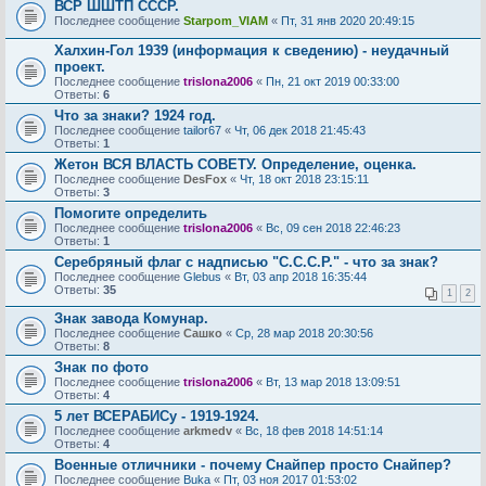
ВСР ШШТП СССР.
Последнее сообщение
Starpom_VIAM
«
Пт, 31 янв 2020 20:49:15
Халхин-Гол 1939 (информация к сведению) - неудачный
проект.
Последнее сообщение
trislona2006
«
Пн, 21 окт 2019 00:33:00
Ответы:
6
Что за знаки? 1924 год.
Последнее сообщение
tailor67
«
Чт, 06 дек 2018 21:45:43
Ответы:
1
Жетон ВСЯ ВЛАСТЬ СОВЕТУ. Определение, оценка.
Последнее сообщение
DesFox
«
Чт, 18 окт 2018 23:15:11
Ответы:
3
Помогите определить
Последнее сообщение
trislona2006
«
Вс, 09 сен 2018 22:46:23
Ответы:
1
Серебряный флаг с надписью "С.С.С.Р." - что за знак?
Последнее сообщение
Glebus
«
Вт, 03 апр 2018 16:35:44
Ответы:
35
1
2
Знак завода Комунар.
Последнее сообщение
Сашко
«
Ср, 28 мар 2018 20:30:56
Ответы:
8
Знак по фото
Последнее сообщение
trislona2006
«
Вт, 13 мар 2018 13:09:51
Ответы:
4
5 лет ВСЕРАБИСу - 1919-1924.
Последнее сообщение
arkmedv
«
Вс, 18 фев 2018 14:51:14
Ответы:
4
Военные отличники - почему Снайпер просто Снайпер?
Последнее сообщение
Buka
«
Пт, 03 ноя 2017 01:53:02