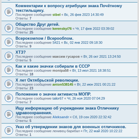
Комментарии к вопросу атрибуции знака Почётному
текстильщику.
Последнее сообщение
stbel
«
Вс, 26 фев 2023 14:30:49
Ответы:
7
Общество Друг детей.
Последнее сообщение
kerenskyi76
«
Чт, 17 фев 2022 03:39:02
Ответы:
25
Всерокомпом / Всерообпом.
Последнее сообщение
S421
«
Вс, 02 янв 2022 09:18:30
Ответы:
9
ХТЗ?
Последнее сообщение
максим гусаров
«
Вт, 26 окт 2021 13:24:50
Ответы:
5
Как и какие значки собирали в СССР
Последнее сообщение
monipa58
«
Вт, 13 июл 2021 18:38:51
Ответы:
18
Х лет Октябрьской революции.
Последнее сообщение
anton538145
«
Вт, 22 июн 2021 00:21:22
Ответы:
23
Положение о значке активиста МОПР.
Последнее сообщение
tailor67
«
Чт, 26 ноя 2020 07:04:29
Ответы:
7
Ищу информацию об учреждении знака Отличнику
здравоохранения.
Последнее сообщение
Aleksandr
«
Сб, 19 сен 2020 22:32:42
Ответы:
5
Указ об утверждении знаков для военных отличников.
Последнее сообщение
ленивец-барибал
«
Пт, 22 май 2020 10:22:22
Ответы:
1