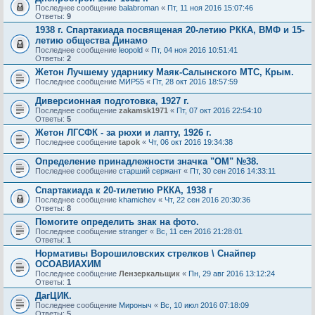
Последнее сообщение
balabroman
«
Пт, 11 ноя 2016 15:07:46
Ответы:
9
1938 г. Спартакиада посвященая 20-летию РККА, ВМФ и 15-
летию общества Динамо
Последнее сообщение
leopold
«
Пт, 04 ноя 2016 10:51:41
Ответы:
2
Жетон Лучшему ударнику Маяк-Салынского МТС, Крым.
Последнее сообщение
МИР55
«
Пт, 28 окт 2016 18:57:59
Диверсионная подготовка, 1927 г.
Последнее сообщение
zakamsk1971
«
Пт, 07 окт 2016 22:54:10
Ответы:
5
Жетон ЛГСФК - за рюхи и лапту, 1926 г.
Последнее сообщение
tapok
«
Чт, 06 окт 2016 19:34:38
Определение принадлежности значка "ОМ" №38.
Последнее сообщение
старший сержант
«
Пт, 30 сен 2016 14:33:11
Спартакиада к 20-тилетию РККА, 1938 г
Последнее сообщение
khamichev
«
Чт, 22 сен 2016 20:30:36
Ответы:
8
Помогите определить знак на фото.
Последнее сообщение
stranger
«
Вс, 11 сен 2016 21:28:01
Ответы:
1
Нормативы Ворошиловских стрелков \ Снайпер
ОСОАВИАХИМ
Последнее сообщение
Лензеркальщик
«
Пн, 29 авг 2016 13:12:24
Ответы:
1
ДагЦИК.
Последнее сообщение
Мироныч
«
Вс, 10 июл 2016 07:18:09
Ответы:
5