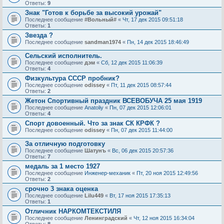
Ответы:
9
Знак "Готов к борьбе за высокий урожай"
Последнее сообщение
#Вольный#
«
Чт, 17 дек 2015 09:51:18
Ответы:
1
Звезда ?
Последнее сообщение
sandman1974
«
Пн, 14 дек 2015 18:46:49
Сельский исполнитель.
Последнее сообщение
дэм
«
Сб, 12 дек 2015 11:06:39
Ответы:
4
Физкультура СССР пробник?
Последнее сообщение
odissey
«
Пт, 11 дек 2015 08:57:44
Ответы:
2
Жетон Спортивный праздник ВСЕВОБУЧА 25 мая 1919
Последнее сообщение
Anatoliy
«
Пн, 07 дек 2015 12:06:01
Ответы:
4
Спорт довоенный. Что за знак СК КРФК ?
Последнее сообщение
odissey
«
Пн, 07 дек 2015 11:44:00
За отличную подготовку
Последнее сообщение
Шатунъ
«
Вс, 06 дек 2015 20:57:36
Ответы:
7
медаль за 1 место 1927
Последнее сообщение
Инженер-механик
«
Пт, 20 ноя 2015 12:49:56
Ответы:
2
срочно 3 знака оценка
Последнее сообщение
Lilu449
«
Вт, 17 ноя 2015 17:35:13
Ответы:
1
Отличник НАРКОМТЕКСТИЛЯ
Последнее сообщение
Ленинградский
«
Чт, 12 ноя 2015 16:34:04
Ответы:
8