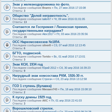
Знак у железнодорожника по фото.
Последнее сообщение
Brants
«
Пн, 27 июн 2016 17:15:08
Ответы:
3
Общество "Долой неграмотность".
Последнее сообщение
tailor67
«
Чт, 09 июн 2016 01:01:05
Ответы:
13
Считаются ли Госпремия / Ленинская премия,
государственными наградами?
Последнее сообщение
Alex1917
«
Пт, 03 июн 2016 23:35:56
Ответы:
20
ОСС Наркомсовхозов №1854.
Последнее сообщение
silver8
«
Сб, 07 май 2016 12:13:45
Ответы:
6
БГТО, подвесной.
Последнее сообщение
Torido
«
Вс, 01 май 2016 17:13:01
Ответы:
3
Знак КСИ, 1934 год
Последнее сообщение
Юрий 2012
«
Сб, 30 апр 2016 16:39:23
Ответы:
9
Нагрудный знак комсостава РКМ, 1926-30 гг.
Последнее сообщение
Строгач
«
Сб, 23 апр 2016 13:12:58
ГСО 1 ступень (булавка)
Последнее сообщение
Михаил743
«
Пн, 18 апр 2016 15:08:10
Ответы:
2
К пуску домны 1929 год.
Последнее сообщение
АКС
«
Пт, 01 апр 2016 22:41:03
Ответы:
3
Ворошиловский стрелок.
Последнее сообщение
Курганский
«
Ср, 23 мар 2016 08:24:28