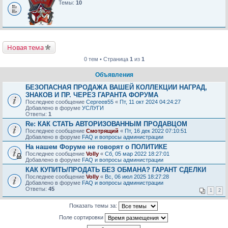
Темы:
10
Новая тема
0 тем • Страница
1
из
1
Объявления
БЕЗОПАСНАЯ ПРОДАЖА ВАШЕЙ КОЛЛЕКЦИИ НАГРАД,
ЗНАКОВ И ПР. ЧЕРЕЗ ГАРАНТА ФОРУМА
Последнее сообщение
Сергеев55
«
Пт, 11 окт 2024 04:24:27
Добавлено в форуме
УСЛУГИ
Ответы:
1
Re: КАК СТАТЬ АВТОРИЗОВАННЫМ ПРОДАВЦОМ
Последнее сообщение
Смотрящий
«
Пт, 16 дек 2022 07:10:51
Добавлено в форуме
FAQ и вопросы администрации
На нашем Форуме не говорят о ПОЛИТИКЕ
Последнее сообщение
Volly
«
Сб, 05 мар 2022 18:27:01
Добавлено в форуме
FAQ и вопросы администрации
КАК КУПИТЬ/ПРОДАТЬ БЕЗ ОБМАНА? ГАРАНТ СДЕЛКИ
Последнее сообщение
Volly
«
Вс, 06 июл 2025 18:27:28
Добавлено в форуме
FAQ и вопросы администрации
Ответы:
45
1
2
Показать темы за:
Поле сортировки