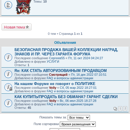
Темы:
10
Новая тема
0 тем • Страница
1
из
1
Объявления
БЕЗОПАСНАЯ ПРОДАЖА ВАШЕЙ КОЛЛЕКЦИИ НАГРАД,
ЗНАКОВ И ПР. ЧЕРЕЗ ГАРАНТА ФОРУМА
Последнее сообщение
Сергеев55
«
Пт, 11 окт 2024 04:24:27
Добавлено в форуме
УСЛУГИ
Ответы:
1
Re: КАК СТАТЬ АВТОРИЗОВАННЫМ ПРОДАВЦОМ
Последнее сообщение
Смотрящий
«
Пт, 16 дек 2022 07:10:51
Добавлено в форуме
FAQ и вопросы администрации
На нашем Форуме не говорят о ПОЛИТИКЕ
Последнее сообщение
Volly
«
Сб, 05 мар 2022 18:27:01
Добавлено в форуме
FAQ и вопросы администрации
КАК КУПИТЬ/ПРОДАТЬ БЕЗ ОБМАНА? ГАРАНТ СДЕЛКИ
Последнее сообщение
Volly
«
Вс, 06 июл 2025 18:27:28
Добавлено в форуме
FAQ и вопросы администрации
Ответы:
45
1
2
Показать темы за:
Поле сортировки