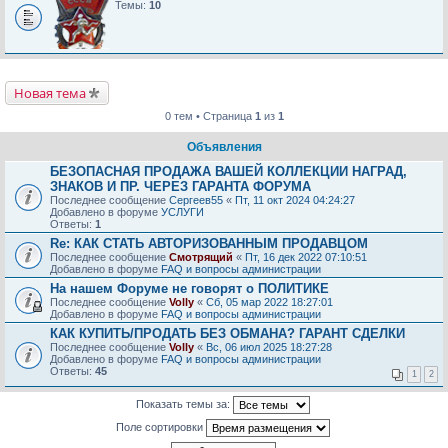
Темы:
10
Новая тема
0 тем • Страница
1
из
1
Объявления
БЕЗОПАСНАЯ ПРОДАЖА ВАШЕЙ КОЛЛЕКЦИИ НАГРАД,
ЗНАКОВ И ПР. ЧЕРЕЗ ГАРАНТА ФОРУМА
Последнее сообщение
Сергеев55
«
Пт, 11 окт 2024 04:24:27
Добавлено в форуме
УСЛУГИ
Ответы:
1
Re: КАК СТАТЬ АВТОРИЗОВАННЫМ ПРОДАВЦОМ
Последнее сообщение
Смотрящий
«
Пт, 16 дек 2022 07:10:51
Добавлено в форуме
FAQ и вопросы администрации
На нашем Форуме не говорят о ПОЛИТИКЕ
Последнее сообщение
Volly
«
Сб, 05 мар 2022 18:27:01
Добавлено в форуме
FAQ и вопросы администрации
КАК КУПИТЬ/ПРОДАТЬ БЕЗ ОБМАНА? ГАРАНТ СДЕЛКИ
Последнее сообщение
Volly
«
Вс, 06 июл 2025 18:27:28
Добавлено в форуме
FAQ и вопросы администрации
Ответы:
45
1
2
Показать темы за:
Поле сортировки