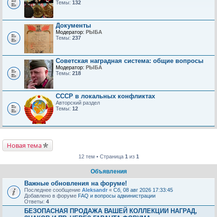
Темы:
132
Документы
Модератор:
РЫБА
Темы:
237
Советская наградная система: общие вопросы
Модератор:
РЫБА
Темы:
218
СССР в локальных конфликтах
Авторский раздел
Темы:
12
Новая тема
12 тем • Страница
1
из
1
Объявления
Важные обновления на форуме!
Последнее сообщение
Aleksandr
«
Сб, 08 авг 2026 17:33:45
Добавлено в форуме
FAQ и вопросы администрации
Ответы:
4
БЕЗОПАСНАЯ ПРОДАЖА ВАШЕЙ КОЛЛЕКЦИИ НАГРАД,