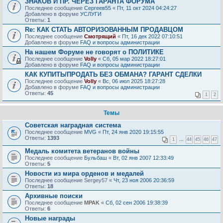
ЗНАКОВ И ПР. ЧЕРЕЗ ГАРАНТА ФОРУМА
Последнее сообщение
Сергеев55
«
Пт, 11 окт 2024 04:24:27
Добавлено в форуме
УСЛУГИ
Ответы:
1
Re: КАК СТАТЬ АВТОРИЗОВАННЫМ ПРОДАВЦОМ
Последнее сообщение
Смотрящий
«
Пт, 16 дек 2022 07:10:51
Добавлено в форуме
FAQ и вопросы администрации
На нашем Форуме не говорят о ПОЛИТИКЕ
Последнее сообщение
Volly
«
Сб, 05 мар 2022 18:27:01
Добавлено в форуме
FAQ и вопросы администрации
КАК КУПИТЬ/ПРОДАТЬ БЕЗ ОБМАНА? ГАРАНТ СДЕЛКИ
Последнее сообщение
Volly
«
Вс, 06 июл 2025 18:27:28
Добавлено в форуме
FAQ и вопросы администрации
Ответы:
45
1
2
Темы
Советская наградная система
Последнее сообщение
MVG
«
Пт, 24 янв 2020 19:15:55
Ответы:
1393
1
…
44
45
46
47
Медаль комитета ветеранов войны
Последнее сообщение
Бульбаш
«
Вт, 02 янв 2007 12:33:49
Ответы:
5
Новости из мира орденов и медалей
Последнее сообщение
Sergey57
«
Чт, 23 ноя 2006 20:36:59
Ответы:
18
Архивные поиски
Последнее сообщение
MPAK
«
Сб, 02 сен 2006 19:38:39
Ответы:
6
Новые награды