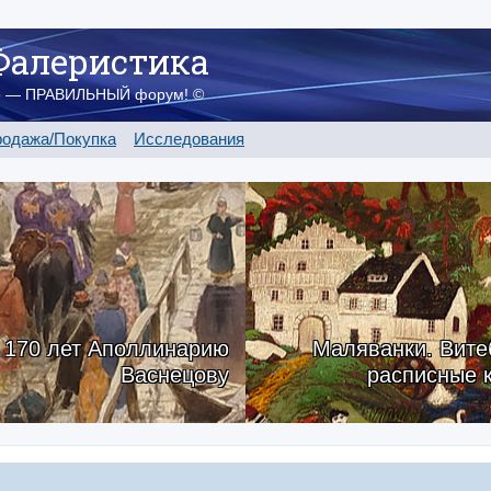
Фалеристика
о — ПРАВИЛЬНЫЙ форум! ©
одажа/Покупка
Исследования
170 лет Аполлинарию
Маляванки. Вите
Васнецову
расписные 