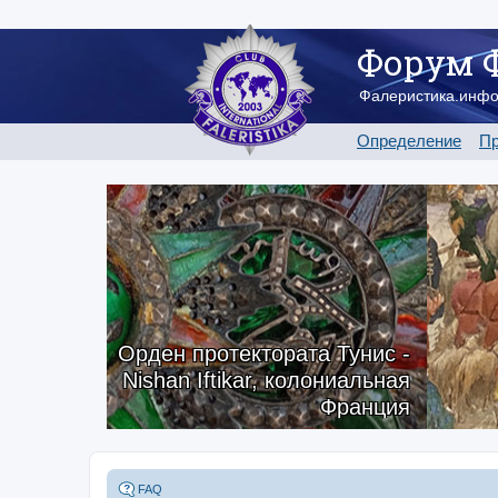
Форум 
Фалеристика.инф
Определение
Пр
Орден протектората Тунис -
Nishan Iftikar, колониальная
Франция
FAQ