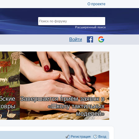
О проекте
Расширенный поиск
Войти
бские
Завершается приём заявок в
ковры
«Школу тактильных
моделей»
Регистрация
Вход