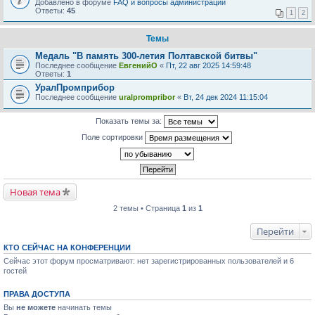
Добавлено в форуме
FAQ и вопросы администрации
Ответы:
45
1
2
Темы
Медаль "В память 300-летия Полтавской битвы"
Последнее сообщение
ЕвгенийО
«
Пт, 22 авг 2025 14:59:48
Ответы:
1
УралПромприбор
Последнее сообщение
uralprompribor
«
Вт, 24 дек 2024 11:15:04
Показать темы за:
Поле сортировки
Новая тема
2 темы • Страница
1
из
1
Перейти
КТО СЕЙЧАС НА КОНФЕРЕНЦИИ
Сейчас этот форум просматривают: нет зарегистрированных пользователей и 6
гостей
ПРАВА ДОСТУПА
Вы
не можете
начинать темы