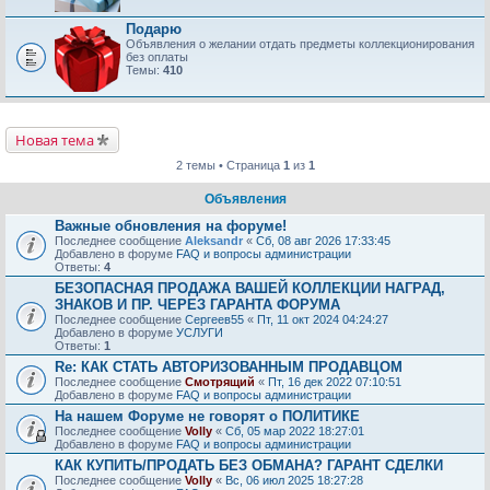
Подарю
Объявления о желании отдать предметы коллекционирования
без оплаты
Темы:
410
Новая тема
2 темы • Страница
1
из
1
Объявления
Важные обновления на форуме!
Последнее сообщение
Aleksandr
«
Сб, 08 авг 2026 17:33:45
Добавлено в форуме
FAQ и вопросы администрации
Ответы:
4
БЕЗОПАСНАЯ ПРОДАЖА ВАШЕЙ КОЛЛЕКЦИИ НАГРАД,
ЗНАКОВ И ПР. ЧЕРЕЗ ГАРАНТА ФОРУМА
Последнее сообщение
Сергеев55
«
Пт, 11 окт 2024 04:24:27
Добавлено в форуме
УСЛУГИ
Ответы:
1
Re: КАК СТАТЬ АВТОРИЗОВАННЫМ ПРОДАВЦОМ
Последнее сообщение
Смотрящий
«
Пт, 16 дек 2022 07:10:51
Добавлено в форуме
FAQ и вопросы администрации
На нашем Форуме не говорят о ПОЛИТИКЕ
Последнее сообщение
Volly
«
Сб, 05 мар 2022 18:27:01
Добавлено в форуме
FAQ и вопросы администрации
КАК КУПИТЬ/ПРОДАТЬ БЕЗ ОБМАНА? ГАРАНТ СДЕЛКИ
Последнее сообщение
Volly
«
Вс, 06 июл 2025 18:27:28