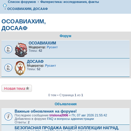
Список форумов
Фалеристика: исследования, факты
ОСОАВИАХИМ, ДОСААФ
ОСОАВИАХИМ,
ДОСААФ
Форум
ОСОАВИАХИМ
Модератор:
Русант
Темы:
42
ДОСААФ
Модератор:
Русант
Темы:
52
Новая тема
0 тем • Страница
1
из
1
Объявления
Важные обновления на форуме!
Последнее сообщение
trislona2006
«
Пт, 07 авг 2026 21:55:42
Добавлено в форуме
FAQ и вопросы администрации
Ответы:
2
БЕЗОПАСНАЯ ПРОДАЖА ВАШЕЙ КОЛЛЕКЦИИ НАГРАД,