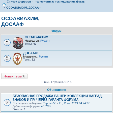
Список форумов
Фалеристика: исследования, факты
ОСОАВИАХИМ, ДОСААФ
ОСОАВИАХИМ,
ДОСААФ
Форум
ОСОАВИАХИМ
Модератор:
Русант
Темы:
42
ДОСААФ
Модератор:
Русант
Темы:
52
Новая тема
0 тем • Страница
1
из
1
Объявления
БЕЗОПАСНАЯ ПРОДАЖА ВАШЕЙ КОЛЛЕКЦИИ НАГРАД,
ЗНАКОВ И ПР. ЧЕРЕЗ ГАРАНТА ФОРУМА
Последнее сообщение
Сергеев55
«
Пт, 11 окт 2024 04:24:27
Добавлено в форуме
УСЛУГИ
Ответы:
1