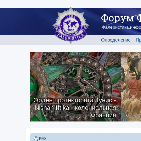
Форум 
Фалеристика.инф
Определение
Пр
Орден протектората Тунис -
Nishan Iftikar, колониальная
Франция
FAQ