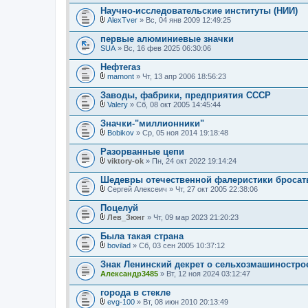
е
Научно-исследовательские институты (НИИ)
н
и
AlexTver
» Вс, 04 янв 2009 12:49:25
В
я
л
первые алюминиевые значки
о
SUA
» Вс, 16 фев 2025 06:30:06
ж
е
Нефтегаз
н
и
mamont
» Чт, 13 апр 2006 18:56:23
В
я
л
Заводы, фабрики, предприятия СССР
о
Valery
» Сб, 08 окт 2005 14:45:44
ж
В
е
л
Значки-"миллионники"
н
о
и
Bobikov
» Ср, 05 ноя 2014 19:18:48
ж
В
я
е
л
Разорванные цепи
н
о
и
viktory-ok
» Пн, 24 окт 2022 19:14:24
ж
В
я
е
л
Шедевры отечественной фалеристики бросать
н
о
и
Сергей Алексеич
» Чт, 27 окт 2005 22:38:06
ж
В
я
е
л
Поцелуй
н
о
и
Лев_Зюнг
» Чт, 09 мар 2023 21:20:23
ж
В
я
е
л
Была такая страна
н
о
и
bovilad
» Сб, 03 сен 2005 10:37:12
ж
В
я
е
л
Знак Ленинский декрет о сельхозмашинострое
н
о
Александр3485
и
» Вт, 12 ноя 2024 03:12:47
ж
я
е
города в стекле
н
и
evg-100
» Вт, 08 июн 2010 20:13:49