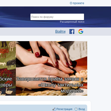
О проекте
Расширенный поиск
Войти
бские
Завершается приём заявок в
ковры
«Школу тактильных
моделей»
Регистрация
Вход