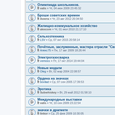
В
я
л
Олимпиада школьников.
о
valis
» Чт, 04 июн 2009 23:45:32
ж
В
е
л
Броши советских времен
н
о
и
Анюта
» Чт, 23 авг 2012 20:34:50
ж
В
я
е
л
Жилищно-коммунальное хозяйство
н
о
и
alexcom
» Чт, 01 июл 2010 21:17:10
ж
В
я
е
л
Сельхозтехника
н
о
и
LSV
» Ср, 07 окт 2015 20:58:14
ж
В
я
е
л
Почётные, заслуженные, мастера отрасли "Св
н
о
и
Алекс75
» Пн, 17 авг 2009 18:26:44
ж
В
я
е
л
Электрогазосварка
н
о
и
vemoss
» Пт, 17 окт 2014 19:44:04
ж
В
я
е
л
Новые медали
н
о
и
Oleg
» Вт, 02 мар 2004 22:08:57
ж
В
я
е
л
Ордена на значках
н
о
и
bovilad
» Ср, 07 сен 2005 17:39:53
ж
В
я
е
л
Эротика
н
о
и
Subwhiskey
» Вт, 29 май 2012 01:58:10
ж
В
я
е
л
Международные выставки
н
о
и
valis
» Чт, 10 сен 2009 23:22:54
ж
В
я
е
л
значки в драгмете
н
о
и
linkor
» Ср, 25 фев 2009 10:30:05
ж