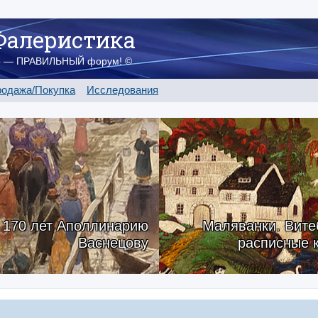
Фалеристика
о — ПРАВИЛЬНЫЙ форум! ©
одажа/Покупка
Исследования
170 лет Аполлинарию
Маляванки. Вите
Васнецову
расписные 