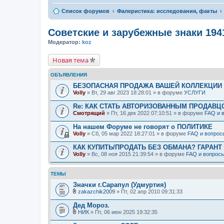
Список форумов
Фалеристика: исследования, факты
Советские и зарубежные знаки 194
Модератор:
koz
Новая тема
ОБЪЯВЛЕНИЯ
БЕЗОПАСНАЯ ПРОДАЖА ВАШЕЙ КОЛЛЕКЦИИ Н
Volly
» Вт, 29 авг 2023 18:28:01 » в форуме
УСЛУГИ
Re: КАК СТАТЬ АВТОРИЗОВАННЫМ ПРОДАВЦ
Смотрящий
» Пт, 16 дек 2022 07:10:51 » в форуме
FAQ и 
На нашем Форуме не говорят о ПОЛИТИКЕ
Volly
» Сб, 05 мар 2022 18:27:01 » в форуме
FAQ и вопрос
КАК КУПИТЬ/ПРОДАТЬ БЕЗ ОБМАНА? ГАРАНТ
Volly
» Вс, 08 ноя 2015 21:39:54 » в форуме
FAQ и вопрос
ТЕМЫ
Значки г.Сарапул (Удмуртия)
zakazchik2009
» Пт, 02 апр 2010 09:31:33
В
л
Дед Мороз.
о
НИК
» Пт, 06 июн 2025 19:32:35
ж
В
е
л