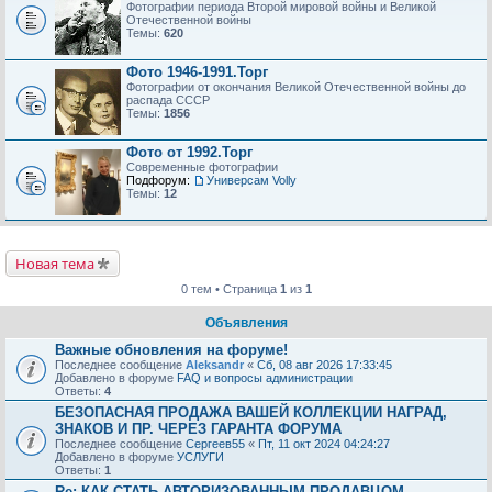
Фотографии периода Второй мировой войны и Великой
Отечественной войны
Темы:
620
Фото 1946-1991.Торг
Фотографии от окончания Великой Отечественной войны до
распада СССР
Темы:
1856
Фото от 1992.Торг
Современные фотографии
Подфорум:
Универсам Volly
Темы:
12
Новая тема
0 тем • Страница
1
из
1
Объявления
Важные обновления на форуме!
Последнее сообщение
Aleksandr
«
Сб, 08 авг 2026 17:33:45
Добавлено в форуме
FAQ и вопросы администрации
Ответы:
4
БЕЗОПАСНАЯ ПРОДАЖА ВАШЕЙ КОЛЛЕКЦИИ НАГРАД,
ЗНАКОВ И ПР. ЧЕРЕЗ ГАРАНТА ФОРУМА
Последнее сообщение
Сергеев55
«
Пт, 11 окт 2024 04:24:27
Добавлено в форуме
УСЛУГИ
Ответы:
1
Re: КАК СТАТЬ АВТОРИЗОВАННЫМ ПРОДАВЦОМ