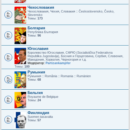
Чехословакия
Чехословакия, Чехия, Словакия :: Československo, Česko,
Slovensko
Темы:
173
Болгария
Република България
Темы:
96
Югославия
Королевство Югославия, СФРЮ (Socialistička Federativna
Republika Jugoslavija), Босния и Герцеговина, Сербия, Словения,
Македония, Хорватия, Черногория и т.д.
Модератор:
Partizankampfer
Темы:
100
Румыния
Румыния :: România :: Romania :: Rumänien
Темы:
68
Бельгия
Royaume de Belgique
Темы:
24
Финляндия
Suomen tasavalta
Темы:
57