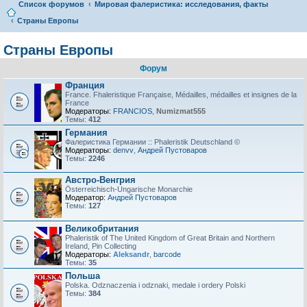
Список форумов
Мировая фалеристика: исследования, факты
Страны Европы
Страны Европы
Форум
Франция
France. Fhaleristique Française, Médailles, médailles et insignes de la
France
Модераторы:
FRANCIOS
,
Numizmat555
Темы:
412
Германия
Фалеристика Германии :: Phaleristik Deutschland ©
Модераторы:
denvv
,
Андрей Пустоваров
Темы:
2246
Австро-Венгрия
Österreichisch-Ungarische Monarchie
Модератор:
Андрей Пустоваров
Темы:
127
Великобритания
Phaleristik of The United Kingdom of Great Britain and Northern
Ireland, Pin Collecting
Модераторы:
Aleksandr
,
barcode
Темы:
35
Польша
Polska. Odznaczenia i odznaki, medale i ordery Polski
Темы:
384