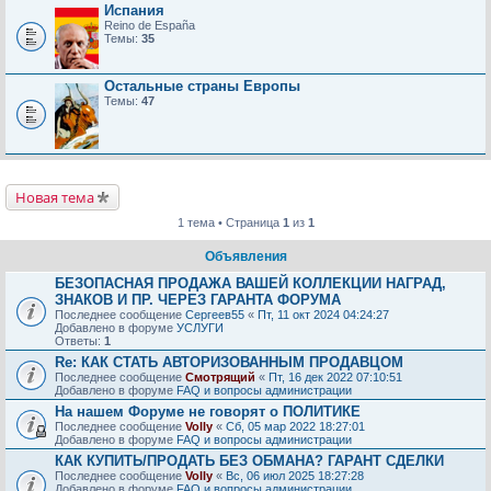
Испания
Reino de España
Темы:
35
Остальные страны Европы
Темы:
47
Новая тема
1 тема • Страница
1
из
1
Объявления
БЕЗОПАСНАЯ ПРОДАЖА ВАШЕЙ КОЛЛЕКЦИИ НАГРАД,
ЗНАКОВ И ПР. ЧЕРЕЗ ГАРАНТА ФОРУМА
Последнее сообщение
Сергеев55
«
Пт, 11 окт 2024 04:24:27
Добавлено в форуме
УСЛУГИ
Ответы:
1
Re: КАК СТАТЬ АВТОРИЗОВАННЫМ ПРОДАВЦОМ
Последнее сообщение
Смотрящий
«
Пт, 16 дек 2022 07:10:51
Добавлено в форуме
FAQ и вопросы администрации
На нашем Форуме не говорят о ПОЛИТИКЕ
Последнее сообщение
Volly
«
Сб, 05 мар 2022 18:27:01
Добавлено в форуме
FAQ и вопросы администрации
КАК КУПИТЬ/ПРОДАТЬ БЕЗ ОБМАНА? ГАРАНТ СДЕЛКИ
Последнее сообщение
Volly
«
Вс, 06 июл 2025 18:27:28
Добавлено в форуме
FAQ и вопросы администрации