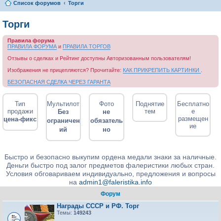
Список форумов
Торги
Торги
Правила форума
ПРАВИЛА ФОРУМА
и
ПРАВИЛА ТОРГОВ
Отзывы о сделках и Рейтинг доступны Авторизованным пользователям!
Изображения не прицепляются? Прочитайте:
КАК ПРИКРЕПИТЬ КАРТИНКИ
.
БЕЗОПАСНАЯ СДЕЛКА ЧЕРЕЗ ГАРАНТА
Тип
Мультилот
Фото
Поднятие
Бесплатно
продажи
тем
е
Без
не
размещен
цена-фикс
ограничен
обязатель
ие
ий
но
Быстро и безопасно выкупим ордена медали знаки за наличные.
Деньги быстро под залог предметов фалеристики любых стран.
Условия обговариваем индивидуально, предложения и вопросы
на
admin1@faleristika.info
Форум
Награды СССР и РФ. Торг
Темы:
149243