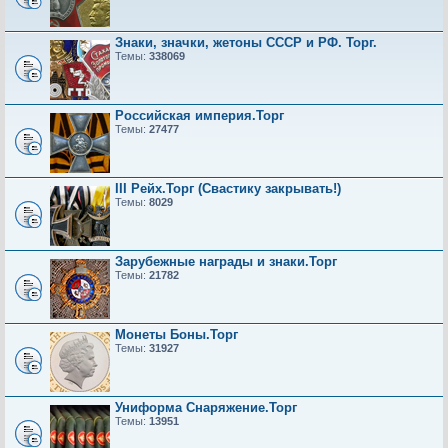
Знаки, значки, жетоны СССР и РФ. Торг.
Темы:
338069
Российская империя.Торг
Темы:
27477
III Рейх.Торг (Свастику закрывать!)
Темы:
8029
Зарубежные награды и знаки.Торг
Темы:
21782
Монеты Боны.Торг
Темы:
31927
Униформа Снаряжение.Торг
Темы:
13951