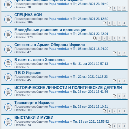
Последнее сообщение
Papa-vodolaz
«
Пт, 26 ноя 2021 23:49:49
Ответы:
78
1
2
3
СПЕЦНАЗ АОИ
Последнее сообщение
Papa-vodolaz
«
Пт, 26 ноя 2021 23:12:39
Ответы:
104
1
2
3
4
Молодёжные движения и организации
Последнее сообщение
Papa-vodolaz
«
Пт, 26 ноя 2021 22:42:01
Ответы:
170
1
2
3
4
5
6
Связисты в Армии Обороны Израиля
Последнее сообщение
Papa-vodolaz
«
Пт, 05 ноя 2021 16:24:20
Ответы:
47
1
2
В память жертв Холокоста
Последнее сообщение
Papa-vodolaz
«
Вс, 31 окт 2021 12:57:13
Ответы:
5
П В О Израиля
Последнее сообщение
Papa-vodolaz
«
Пт, 22 окт 2021 01:15:23
Ответы:
45
1
2
ИСТОРИЧЕСКИЕ ЛИЧНОСТИ И ПОЛИТИЧЕСКИЕ ДЕЯТЕЛИ
Последнее сообщение
Papa-vodolaz
«
Вт, 28 сен 2021 16:41:56
Ответы:
51
1
2
Транспорт в Израиле
Последнее сообщение
Papa-vodolaz
«
Вт, 28 сен 2021 16:10:21
Ответы:
111
1
2
3
4
ВЫСТАВКИ И МУЗЕИ
Последнее сообщение
Papa-vodolaz
«
Пн, 13 сен 2021 22:55:52
Ответы:
74
1
2
3