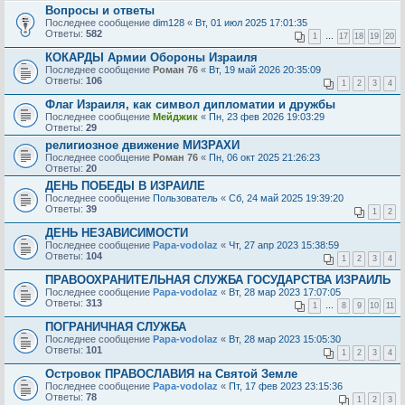
Вопросы и ответы
Последнее сообщение
dim128
«
Вт, 01 июл 2025 17:01:35
Ответы:
582
1
…
17
18
19
20
КОКАРДЫ Армии Обороны Израиля
Последнее сообщение
Роман 76
«
Вт, 19 май 2026 20:35:09
Ответы:
106
1
2
3
4
Флаг Израиля, как символ дипломатии и дружбы
Последнее сообщение
Мейджик
«
Пн, 23 фев 2026 19:03:29
Ответы:
29
религиозное движение МИЗРАХИ
Последнее сообщение
Роман 76
«
Пн, 06 окт 2025 21:26:23
Ответы:
20
ДЕНЬ ПОБЕДЫ В ИЗРАИЛЕ
Последнее сообщение
Пользователь
«
Сб, 24 май 2025 19:39:20
Ответы:
39
1
2
ДЕНЬ НЕЗАВИСИМОСТИ
Последнее сообщение
Papa-vodolaz
«
Чт, 27 апр 2023 15:38:59
Ответы:
104
1
2
3
4
ПРАВООХРАНИТЕЛЬНАЯ СЛУЖБА ГОСУДАРСТВА ИЗРАИЛЬ
Последнее сообщение
Papa-vodolaz
«
Вт, 28 мар 2023 17:07:05
Ответы:
313
1
…
8
9
10
11
ПОГРАНИЧНАЯ СЛУЖБА
Последнее сообщение
Papa-vodolaz
«
Вт, 28 мар 2023 15:05:30
Ответы:
101
1
2
3
4
Островок ПРАВОСЛАВИЯ на Святой Земле
Последнее сообщение
Papa-vodolaz
«
Пт, 17 фев 2023 23:15:36
Ответы:
78
1
2
3