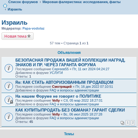
Список форумов
Мировая фалеристика: исследования, факты
Израиль
Израиль
Модератор:
Papa-vodolaz
Новая тема
57 тем • Страница
1
из
1
Объявления
БЕЗОПАСНАЯ ПРОДАЖА ВАШЕЙ КОЛЛЕКЦИИ НАГРАД,
ЗНАКОВ И ПР. ЧЕРЕЗ ГАРАНТА ФОРУМА
Последнее сообщение
Сергеев55
«
Пт, 11 окт 2024 04:24:27
Добавлено в форуме
УСЛУГИ
Ответы:
1
Re: КАК СТАТЬ АВТОРИЗОВАННЫМ ПРОДАВЦОМ
Последнее сообщение
Смотрящий
«
Пт, 16 дек 2022 07:10:51
Добавлено в форуме
FAQ и вопросы администрации
На нашем Форуме не говорят о ПОЛИТИКЕ
Последнее сообщение
Volly
«
Сб, 05 мар 2022 18:27:01
Добавлено в форуме
FAQ и вопросы администрации
КАК КУПИТЬ/ПРОДАТЬ БЕЗ ОБМАНА? ГАРАНТ СДЕЛКИ
Последнее сообщение
Volly
«
Вс, 06 июл 2025 18:27:28
Добавлено в форуме
FAQ и вопросы администрации
Ответы:
45
1
2
Темы