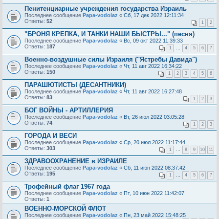
Пенитенциарные учреждения государства Израиль
Последнее сообщение
Papa-vodolaz
«
Сб, 17 дек 2022 12:11:34
Ответы:
52
1
2
"БРОНЯ КРЕПКА, И ТАНКИ НАШИ БЫСТРЫ..." (песня)
Последнее сообщение
Papa-vodolaz
«
Вс, 09 окт 2022 11:39:33
Ответы:
187
1
…
4
5
6
7
Военно-воздушные силы Израиля ("Ястребы Давида")
Последнее сообщение
Papa-vodolaz
«
Чт, 11 авг 2022 16:34:22
Ответы:
150
1
2
3
4
5
6
ПАРАШЮТИСТЫ (ДЕСАНТНИКИ)
Последнее сообщение
Papa-vodolaz
«
Чт, 11 авг 2022 16:27:48
Ответы:
83
1
2
3
БОГ ВОЙНЫ - АРТИЛЛЕРИЯ
Последнее сообщение
Papa-vodolaz
«
Вт, 26 июл 2022 03:05:28
Ответы:
74
1
2
3
ГОРОДА И ВЕСИ
Последнее сообщение
Papa-vodolaz
«
Ср, 20 июл 2022 11:17:44
Ответы:
303
1
…
8
9
10
11
ЗДРАВООХРАНЕНИЕ в ИЗРАИЛЕ
Последнее сообщение
Papa-vodolaz
«
Сб, 11 июн 2022 08:37:42
Ответы:
195
1
…
4
5
6
7
Трофейный флаг 1967 года
Последнее сообщение
Papa-vodolaz
«
Пт, 10 июн 2022 11:42:07
Ответы:
1
ВОЕННО-МОРСКОЙ ФЛОТ
Последнее сообщение
Papa-vodolaz
«
Пн, 23 май 2022 15:48:25