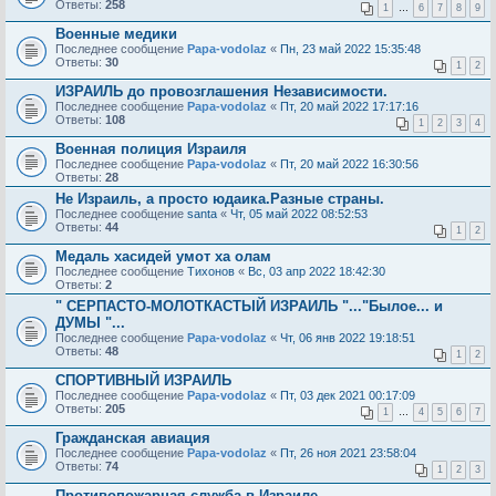
Ответы:
258
1
…
6
7
8
9
Военные медики
Последнее сообщение
Papa-vodolaz
«
Пн, 23 май 2022 15:35:48
Ответы:
30
1
2
ИЗРАИЛЬ до провозглашения Независимости.
Последнее сообщение
Papa-vodolaz
«
Пт, 20 май 2022 17:17:16
Ответы:
108
1
2
3
4
Военная полиция Израиля
Последнее сообщение
Papa-vodolaz
«
Пт, 20 май 2022 16:30:56
Ответы:
28
Не Израиль, а просто юдаика.Разные страны.
Последнее сообщение
santa
«
Чт, 05 май 2022 08:52:53
Ответы:
44
1
2
Медаль хасидей умот ха олам
Последнее сообщение
Тихонов
«
Вс, 03 апр 2022 18:42:30
Ответы:
2
" СЕРПАСТО-МОЛОТКАСТЫЙ ИЗРАИЛЬ "..."Былое... и
ДУМЫ "...
Последнее сообщение
Papa-vodolaz
«
Чт, 06 янв 2022 19:18:51
Ответы:
48
1
2
СПОРТИВНЫЙ ИЗРАИЛЬ
Последнее сообщение
Papa-vodolaz
«
Пт, 03 дек 2021 00:17:09
Ответы:
205
1
…
4
5
6
7
Гражданская авиация
Последнее сообщение
Papa-vodolaz
«
Пт, 26 ноя 2021 23:58:04
Ответы:
74
1
2
3
Противопожарная служба в Израиле