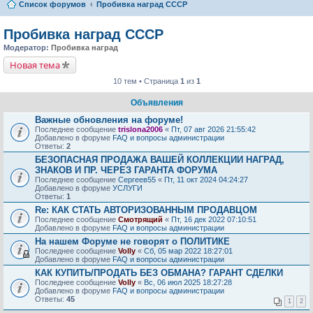
Список форумов
Пробивка наград СССР
Пробивка наград СССР
Модератор:
Пробивка наград
Новая тема
10 тем • Страница
1
из
1
Объявления
Важные обновления на форуме!
Последнее сообщение
trislona2006
«
Пт, 07 авг 2026 21:55:42
Добавлено в форуме
FAQ и вопросы администрации
Ответы:
2
БЕЗОПАСНАЯ ПРОДАЖА ВАШЕЙ КОЛЛЕКЦИИ НАГРАД,
ЗНАКОВ И ПР. ЧЕРЕЗ ГАРАНТА ФОРУМА
Последнее сообщение
Сергеев55
«
Пт, 11 окт 2024 04:24:27
Добавлено в форуме
УСЛУГИ
Ответы:
1
Re: КАК СТАТЬ АВТОРИЗОВАННЫМ ПРОДАВЦОМ
Последнее сообщение
Смотрящий
«
Пт, 16 дек 2022 07:10:51
Добавлено в форуме
FAQ и вопросы администрации
На нашем Форуме не говорят о ПОЛИТИКЕ
Последнее сообщение
Volly
«
Сб, 05 мар 2022 18:27:01
Добавлено в форуме
FAQ и вопросы администрации
КАК КУПИТЬ/ПРОДАТЬ БЕЗ ОБМАНА? ГАРАНТ СДЕЛКИ
Последнее сообщение
Volly
«
Вс, 06 июл 2025 18:27:28
Добавлено в форуме
FAQ и вопросы администрации
Ответы:
45
1
2