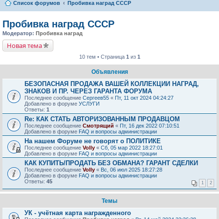
Список форумов
Пробивка наград СССР
Пробивка наград СССР
Модератор:
Пробивка наград
Новая тема
10 тем • Страница
1
из
1
Объявления
БЕЗОПАСНАЯ ПРОДАЖА ВАШЕЙ КОЛЛЕКЦИИ НАГРАД,
ЗНАКОВ И ПР. ЧЕРЕЗ ГАРАНТА ФОРУМА
Последнее сообщение
Сергеев55
«
Пт, 11 окт 2024 04:24:27
Добавлено в форуме
УСЛУГИ
Ответы:
1
Re: КАК СТАТЬ АВТОРИЗОВАННЫМ ПРОДАВЦОМ
Последнее сообщение
Смотрящий
«
Пт, 16 дек 2022 07:10:51
Добавлено в форуме
FAQ и вопросы администрации
На нашем Форуме не говорят о ПОЛИТИКЕ
Последнее сообщение
Volly
«
Сб, 05 мар 2022 18:27:01
Добавлено в форуме
FAQ и вопросы администрации
КАК КУПИТЬ/ПРОДАТЬ БЕЗ ОБМАНА? ГАРАНТ СДЕЛКИ
Последнее сообщение
Volly
«
Вс, 06 июл 2025 18:27:28
Добавлено в форуме
FAQ и вопросы администрации
Ответы:
45
1
2
Темы
УК - учётная карта награжденного