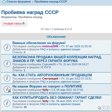
Список форумов
Пробивка наград СССР
Пробивка наград СССР
Модератор:
Пробивка наград
Новая тема
10 тем • Страница
1
из
1
Объявления
Важные обновления на форуме!
Последнее сообщение
trislona2006
«
Пт, 07 авг 2026 21:55:42
Добавлено в форуме
FAQ и вопросы администрации
Ответы:
2
БЕЗОПАСНАЯ ПРОДАЖА ВАШЕЙ КОЛЛЕКЦИИ НАГРАД,
ЗНАКОВ И ПР. ЧЕРЕЗ ГАРАНТА ФОРУМА
Последнее сообщение
Сергеев55
«
Пт, 11 окт 2024 04:24:27
Добавлено в форуме
УСЛУГИ
Ответы:
1
Re: КАК СТАТЬ АВТОРИЗОВАННЫМ ПРОДАВЦОМ
Последнее сообщение
Смотрящий
«
Пт, 16 дек 2022 07:10:51
Добавлено в форуме
FAQ и вопросы администрации
На нашем Форуме не говорят о ПОЛИТИКЕ
Последнее сообщение
Volly
«
Сб, 05 мар 2022 18:27:01
Добавлено в форуме
FAQ и вопросы администрации
КАК КУПИТЬ/ПРОДАТЬ БЕЗ ОБМАНА? ГАРАНТ СДЕЛКИ
Последнее сообщение
Volly
«
Вс, 06 июл 2025 18:27:28
Добавлено в форуме
FAQ и вопросы администрации
Ответы:
45
1
2