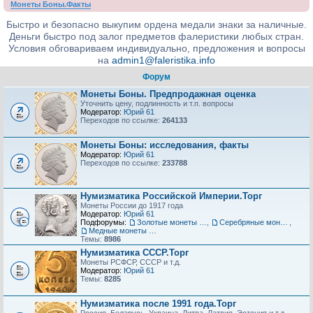
Монеты Боны.Факты
Быстро и безопасно выкупим ордена медали знаки за наличные.
Деньги быстро под залог предметов фалеристики любых стран.
Условия обговариваем индивидуально, предложения и вопросы
на
admin1@faleristika.info
Форум
Монеты Боны. Предпродажная оценка
Уточнить цену, подлинность и т.п. вопросы
Модератор:
Юрий 61
Переходов по ссылке:
264133
Монеты Боны: исследования, факты
Модератор:
Юрий 61
Переходов по ссылке:
233788
Нумизматика Российской Империи.Торг
Монеты России до 1917 года
Модератор:
Юрий 61
Подфорумы:
Золотые монеты РИ.Торг
,
Серебряные монеты РИ.Торг
,
Медные монеты РИ.Торг
Темы:
8986
Нумизматика СССР.Торг
Монеты РСФСР, СССР и т.д.
Модератор:
Юрий 61
Темы:
8285
Нумизматика после 1991 года.Торг