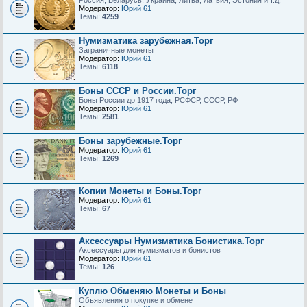
Россия, Беларусь, Украина, Литва, Латвия, Эстония и т.д.
Модератор:
Юрий 61
Темы:
4259
Нумизматика зарубежная.Торг
Заграничные монеты
Модератор:
Юрий 61
Темы:
6118
Боны СССР и России.Торг
Боны России до 1917 года, РСФСР, СССР, РФ
Модератор:
Юрий 61
Темы:
2581
Боны зарубежные.Торг
Модератор:
Юрий 61
Темы:
1269
Копии Монеты и Боны.Торг
Модератор:
Юрий 61
Темы:
67
Аксессуары Нумизматика Бонистика.Торг
Аксессуары для нумизматов и бонистов
Модератор:
Юрий 61
Темы:
126
Куплю Обменяю Монеты и Боны
Объявления о покупке и обмене