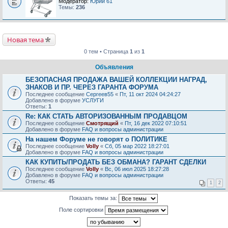
Модератор:
Юрий 61
Темы:
236
Новая тема
0 тем • Страница
1
из
1
Объявления
БЕЗОПАСНАЯ ПРОДАЖА ВАШЕЙ КОЛЛЕКЦИИ НАГРАД,
ЗНАКОВ И ПР. ЧЕРЕЗ ГАРАНТА ФОРУМА
Последнее сообщение
Сергеев55
«
Пт, 11 окт 2024 04:24:27
Добавлено в форуме
УСЛУГИ
Ответы:
1
Re: КАК СТАТЬ АВТОРИЗОВАННЫМ ПРОДАВЦОМ
Последнее сообщение
Смотрящий
«
Пт, 16 дек 2022 07:10:51
Добавлено в форуме
FAQ и вопросы администрации
На нашем Форуме не говорят о ПОЛИТИКЕ
Последнее сообщение
Volly
«
Сб, 05 мар 2022 18:27:01
Добавлено в форуме
FAQ и вопросы администрации
КАК КУПИТЬ/ПРОДАТЬ БЕЗ ОБМАНА? ГАРАНТ СДЕЛКИ
Последнее сообщение
Volly
«
Вс, 06 июл 2025 18:27:28
Добавлено в форуме
FAQ и вопросы администрации
Ответы:
45
1
2
Показать темы за:
Поле сортировки