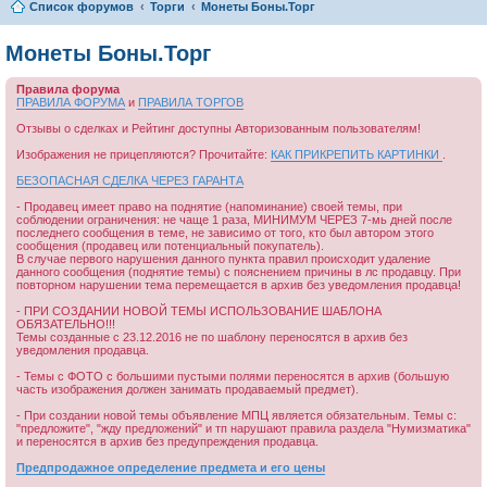
Список форумов
Торги
Монеты Боны.Торг
Монеты Боны.Торг
Правила форума
ПРАВИЛА ФОРУМА
и
ПРАВИЛА ТОРГОВ
Отзывы о сделках и Рейтинг доступны Авторизованным пользователям!
Изображения не прицепляются? Прочитайте:
КАК ПРИКРЕПИТЬ КАРТИНКИ
.
БЕЗОПАСНАЯ СДЕЛКА ЧЕРЕЗ ГАРАНТА
- Продавец имеет право на поднятие (напоминание) своей темы, при
соблюдении ограничения: не чаще 1 раза, МИНИМУМ ЧЕРЕЗ 7-мь дней после
последнего сообщения в теме, не зависимо от того, кто был автором этого
сообщения (продавец или потенциальный покупатель).
В случае первого нарушения данного пункта правил происходит удаление
данного сообщения (поднятие темы) с пояснением причины в лс продавцу. При
повторном нарушении тема перемещается в архив без уведомления продавца!
- ПРИ СОЗДАНИИ НОВОЙ ТЕМЫ ИСПОЛЬЗОВАНИЕ ШАБЛОНА
ОБЯЗАТЕЛЬНО!!!
Темы созданные с 23.12.2016 не по шаблону переносятся в архив без
уведомления продавца.
- Темы с ФОТО с большими пустыми полями переносятся в архив (большую
часть изображения должен занимать продаваемый предмет).
- При создании новой темы объявление МПЦ является обязательным. Темы с:
"предложите", "жду предложений" и тп нарушают правила раздела "Нумизматика"
и переносятся в архив без предупреждения продавца.
Предпродажное определение предмета и его цены