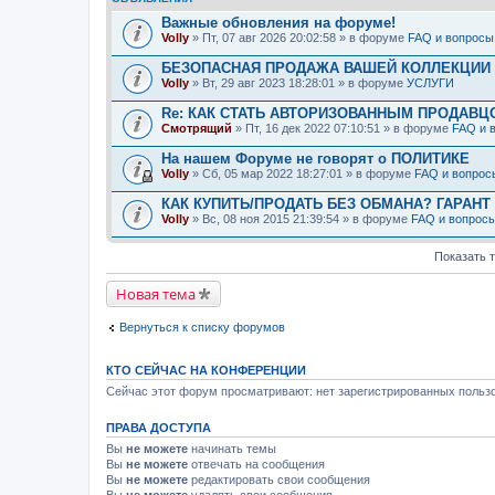
Важные обновления на форуме!
Volly
» Пт, 07 авг 2026 20:02:58 » в форуме
FAQ и вопросы
БЕЗОПАСНАЯ ПРОДАЖА ВАШЕЙ КОЛЛЕКЦИИ Н
Volly
» Вт, 29 авг 2023 18:28:01 » в форуме
УСЛУГИ
Re: КАК СТАТЬ АВТОРИЗОВАННЫМ ПРОДАВЦ
Смотрящий
» Пт, 16 дек 2022 07:10:51 » в форуме
FAQ и 
На нашем Форуме не говорят о ПОЛИТИКЕ
Volly
» Сб, 05 мар 2022 18:27:01 » в форуме
FAQ и вопрос
КАК КУПИТЬ/ПРОДАТЬ БЕЗ ОБМАНА? ГАРАНТ
Volly
» Вс, 08 ноя 2015 21:39:54 » в форуме
FAQ и вопрос
Показать 
Новая тема
Вернуться к списку форумов
КТО СЕЙЧАС НА КОНФЕРЕНЦИИ
Сейчас этот форум просматривают: нет зарегистрированных пользо
ПРАВА ДОСТУПА
Вы
не можете
начинать темы
Вы
не можете
отвечать на сообщения
Вы
не можете
редактировать свои сообщения
Вы
не можете
удалять свои сообщения