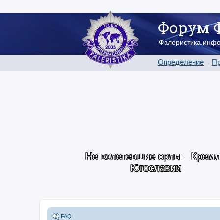
Форум 
Фалеристика.инф
Определение
Пр
Не взлетевшие орлы
Кремл
Югославии
FAQ