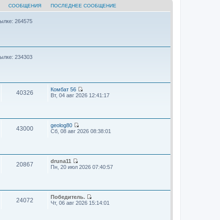
СООБЩЕНИЯ
ПОСЛЕДНЕЕ СООБЩЕНИЕ
ылке: 264575
ылке: 234303
Комбат 56
40326
П
Вт, 04 авг 2026 12:41:17
е
р
е
й
т
geolog80
43000
и
П
Сб, 08 авг 2026 08:38:01
к
е
п
р
о
е
с
й
л
т
druna11
20867
е
и
П
Пн, 20 июл 2026 07:40:57
д
к
е
н
п
р
е
о
е
м
с
й
у
л
т
Победитель.
24072
с
е
и
П
Чт, 06 авг 2026 15:14:01
о
д
к
е
о
н
п
р
б
е
о
е