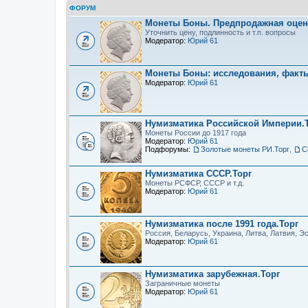
ФОРУМ
Монеты Боны. Предпродажная оцен
Уточнить цену, подлинность и т.п. вопросы
Модератор:
Юрий 61
Монеты Боны: исследования, факт
Модератор:
Юрий 61
Нумизматика Российской Империи.
Монеты России до 1917 года
Модератор:
Юрий 61
Подфорумы:
Золотые монеты РИ.Торг
,
С
Нумизматика СССР.Торг
Монеты РСФСР, СССР и т.д.
Модератор:
Юрий 61
Нумизматика после 1991 года.Торг
Россия, Беларусь, Украина, Литва, Латвия, Эс
Модератор:
Юрий 61
Нумизматика зарубежная.Торг
Заграничные монеты
Модератор:
Юрий 61