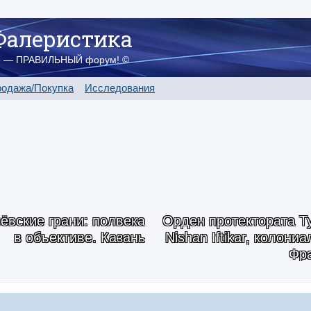
Фалеристика
о — ПРАВИЛЬНЫЙ форум! ©
одажа/Покупка
Исследования
ёвские грани: полвека
Орден протектората Ту
в объективе. Казань
Nishan Iftikar, колони
Фр