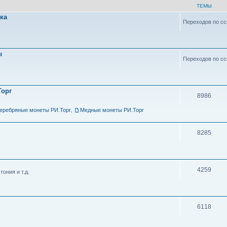
ТЕМЫ
ка
Переходов по сс
ы
Переходов по сс
Торг
8986
еребряные монеты РИ.Торг
,
Медные монеты РИ.Торг
8285
4259
тония и т.д.
6118