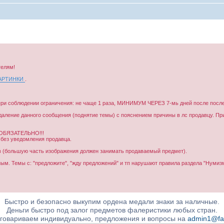
телям!
КАРТИНКИ
.
при соблюдении ограничения: не чаще 1 раза, МИНИМУМ ЧЕРЕЗ 7-мь дней после послед
удаление данного сообщения (поднятие темы) с пояснением причины в лс продавцу. П
БЯЗАТЕЛЬНО!!!
 без уведомления продавца.
 (большую часть изображения должен занимать продаваемый предмет).
м. Темы с: "предложите", "жду предложений" и тп нарушают правила раздела "Нумизм
Быстро и безопасно выкупим ордена медали знаки за наличные.
Деньги быстро под залог предметов фалеристики любых стран.
бговариваем индивидуально, предложения и вопросы на
admin1@fale