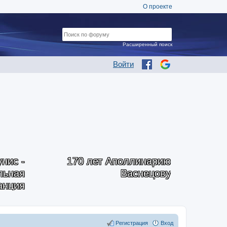
О проекте
Расширенный поиск
Войти
нис -
170 лет Аполлинарию
альная
Васнецову
анция
Регистрация
Вход