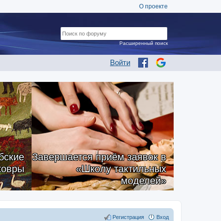
О проекте
Расширенный поиск
Войти
бские
Завершается приём заявок в
ковры
«Школу тактильных
моделей»
Регистрация
Вход