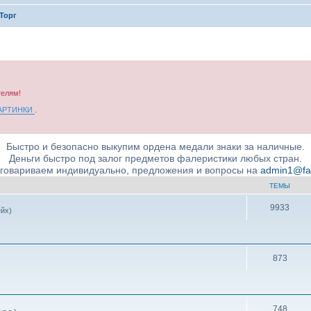
Торг
телям!
КАРТИНКИ
.
Быстро и безопасно выкупим ордена медали знаки за наличные.
Деньги быстро под залог предметов фалеристики любых стран.
бговариваем индивидуально, предложения и вопросы на
admin1@fale
ТЕМЫ
9933
ейх)
873
748