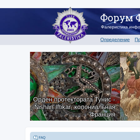
Форум 
Фалеристика.инф
Определение
Пр
Орден протектората Тунис -
Nishan Iftikar, колониальная
Франция
FAQ