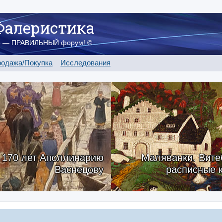
Фалеристика
о — ПРАВИЛЬНЫЙ форум! ©
одажа/Покупка
Исследования
170 лет Аполлинарию
Маляванки. Вите
Васнецову
расписные 