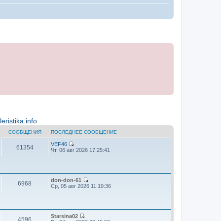
ristika.info
СООБЩЕНИЯ
ПОСЛЕДНЕЕ СООБЩЕНИЕ
VEF46
61354
П
Чт, 06 авг 2026 17:25:41
е
р
е
й
т
don-don-61
6968
и
П
Ср, 05 авг 2026 11:19:36
к
е
п
р
о
е
с
й
л
т
Starsina02
4596
е
и