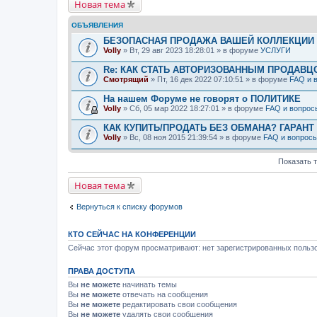
Новая тема
ОБЪЯВЛЕНИЯ
БЕЗОПАСНАЯ ПРОДАЖА ВАШЕЙ КОЛЛЕКЦИИ Н
Volly
» Вт, 29 авг 2023 18:28:01 » в форуме
УСЛУГИ
Re: КАК СТАТЬ АВТОРИЗОВАННЫМ ПРОДАВЦ
Смотрящий
» Пт, 16 дек 2022 07:10:51 » в форуме
FAQ и 
На нашем Форуме не говорят о ПОЛИТИКЕ
Volly
» Сб, 05 мар 2022 18:27:01 » в форуме
FAQ и вопрос
КАК КУПИТЬ/ПРОДАТЬ БЕЗ ОБМАНА? ГАРАНТ
Volly
» Вс, 08 ноя 2015 21:39:54 » в форуме
FAQ и вопрос
Показать 
Новая тема
Вернуться к списку форумов
КТО СЕЙЧАС НА КОНФЕРЕНЦИИ
Сейчас этот форум просматривают: нет зарегистрированных пользо
ПРАВА ДОСТУПА
Вы
не можете
начинать темы
Вы
не можете
отвечать на сообщения
Вы
не можете
редактировать свои сообщения
Вы
не можете
удалять свои сообщения