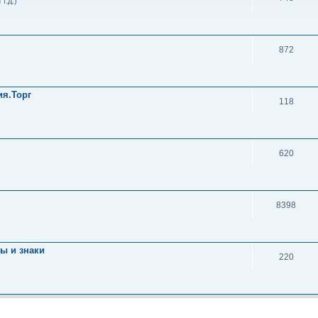
т.д.)
872
ия.Торг
118
620
8398
ы и знаки
220