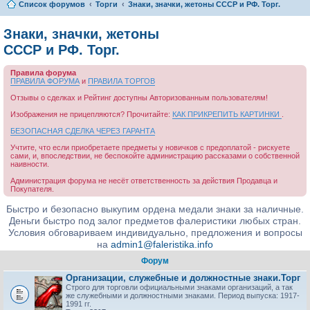
Список форумов
Торги
Знаки, значки, жетоны СССР и РФ. Торг.
Знаки, значки, жетоны
СССР и РФ. Торг.
Правила форума
ПРАВИЛА ФОРУМА
и
ПРАВИЛА ТОРГОВ
Отзывы о сделках и Рейтинг доступны Авторизованным пользователям!
Изображения не прицепляются? Прочитайте:
КАК ПРИКРЕПИТЬ КАРТИНКИ
.
БЕЗОПАСНАЯ СДЕЛКА ЧЕРЕЗ ГАРАНТА
Учтите, что если приобретаете предметы у новичков с предоплатой - рискуете
сами, и, впоследствии, не беспокойте администрацию рассказами о собственной
наивности.
Администрация форума не несёт ответственность за действия Продавца и
Покупателя.
Быстро и безопасно выкупим ордена медали знаки за наличные.
Деньги быстро под залог предметов фалеристики любых стран.
Условия обговариваем индивидуально, предложения и вопросы
на
admin1@faleristika.info
Форум
Организации, служебные и должностные знаки.Торг
Строго для торговли официальными знаками организаций, а так
же служебными и должностными знаками. Период выпуска: 1917-
1991 гг.