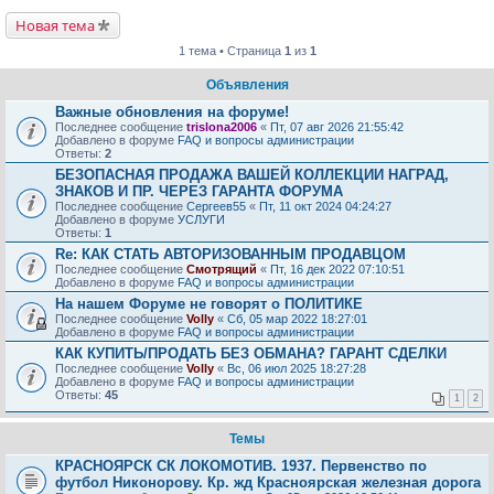
Новая тема
1 тема • Страница
1
из
1
Объявления
Важные обновления на форуме!
Последнее сообщение
trislona2006
«
Пт, 07 авг 2026 21:55:42
Добавлено в форуме
FAQ и вопросы администрации
Ответы:
2
БЕЗОПАСНАЯ ПРОДАЖА ВАШЕЙ КОЛЛЕКЦИИ НАГРАД,
ЗНАКОВ И ПР. ЧЕРЕЗ ГАРАНТА ФОРУМА
Последнее сообщение
Сергеев55
«
Пт, 11 окт 2024 04:24:27
Добавлено в форуме
УСЛУГИ
Ответы:
1
Re: КАК СТАТЬ АВТОРИЗОВАННЫМ ПРОДАВЦОМ
Последнее сообщение
Смотрящий
«
Пт, 16 дек 2022 07:10:51
Добавлено в форуме
FAQ и вопросы администрации
На нашем Форуме не говорят о ПОЛИТИКЕ
Последнее сообщение
Volly
«
Сб, 05 мар 2022 18:27:01
Добавлено в форуме
FAQ и вопросы администрации
КАК КУПИТЬ/ПРОДАТЬ БЕЗ ОБМАНА? ГАРАНТ СДЕЛКИ
Последнее сообщение
Volly
«
Вс, 06 июл 2025 18:27:28
Добавлено в форуме
FAQ и вопросы администрации
Ответы:
45
1
2
Темы
КРАСНОЯРСК СК ЛОКОМОТИВ. 1937. Первенство по
футбол Никонорову. Кр. жд Красноярская железная дорога