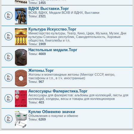
Темы:
1455
ВДНХ Выставки.Торг
ВСХВ, ВДНХ, Медали ВСХВ И ВДНХ, Выставки
Темы:
2321
Культура Искусство.Торг
Министерство культуры, Театр, Кино, Цирк, Музыка, Музеи, Дни
культуры Союзных республик, Самодеятельность, Хоровые
общества, Книголюбы и т.п.
Темы:
1909
Настольные медали.Торг
Темы:
4669
Жетоны.Торг
Жетоны и монетовидные жетоны (Минторг СССР, метро,
таксофоны и т.п., в т.ч. иностранные)
Темы:
967
Аксессуары Фалеристика.Торг
Аксессуары для фалеристов: альбомы для коллекций, листы для
коллекций, холдеры, весы и товары для коллекционеров
Темы:
403
Куплю Обменяю значки
Объявления о покупке и обмене
Темы:
6269