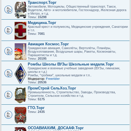
Транспорт.Торг
Автомобили, Мотоциклы, Общественный транспорт, Такси,
Водители, Авто- и мотолюбители, Гостехнадзор, Железная дорога
и Метро, и т.д.
Темы:
15298
Медицина.Торг
Красный крест и полумесяц, Медицинские учреждения, Санатории
и т.п.
Темы:
7081
Авиация Космос.Торг
Гражданская авиация, Самолёты, Вертолёты, Планёры,
Воздухоплавание, Воздушные шары, Ракеты, Космонавты,
Парашютисты и т.д.
Темы:
20195
Ромбы Школы ВУЗы Школьные медали.Торг
Гражданские и военные учебные заведения (ВУЗы, гимназии,
школы и т.д.)
Ромбы, "гробики", школьные медали и т.п..
Модератор:
Freerider
Темы:
20536
ПромСтрой СельХоз.Торг
Промышленность, Строительство, Заводы, Производства,
Строители, Сельское хозяйство и т.д.
Темы:
5175
ГТО.Торг
Темы:
2435
ОСОАВИАХИМ, ДОСААФ.Торг