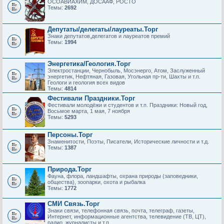
ОСОАВИАХИМ, ДОСААФ, РОСТО
Темы:
2692
Депутаты/делегаты/лауреаты.Торг
Знаки депутатов,делегатов и лауреатов премий
Темы:
1994
Энергетика/Геология.Торг
Электростанции, Чернобыль, Мосэнерго, Атом, Заслуженный
энергетик, Нефтяная, Газовая, Угольная пр-ти, Шахты и т.п.
Геологи и геология всех видов
Темы:
4814
Фестивали Праздники.Торг
Фестивали молодёжи и студентов и т.п. Праздники: Новый год,
Восьмое марта, 1 мая, 7 ноября
Темы:
5293
Персоны.Торг
Знаменитости, Поэты, Писатели, Исторические личности и т.д.
Темы:
1387
Природа.Торг
Фауна, флора, ландшафты, охрана природы (заповедники,
общества), зоопарки, охота и рыбалка
Темы:
1772
СМИ Связь.Торг
Знаки связи, телефонная связь, почта, телеграф, газеты,
Интернет, информационные агентства, телевидение (ТВ, ЦТ),
радио, журналисты и т.п.