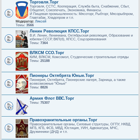
Торговля.Торг
Торговля, ССТС, Кооперация, Служба быта, Снабжение, Сбыт,
Общепит, Союзпечать, Экономика, Финансы.
И Пищевая промышленность: Мясоторг, Рыбторг, Мясорыбпром,
Главтабак, Хладопром и т.п.
Модератор:
Ляксей
Темы:
3566
Ленин Революция КПСС.Торг
В.И. Ленин, Лениниана, Октябрьская революция, Образование и
юбилеи СССР, ВКП(б), КПСС, Соцсоревнования
Темы:
7364
ВЛКСМ ССО.Торг
КИМ, ВЛКСМ, Комсомол, Студенческие строительные отряды
Темы:
25188
Пионеры Октябрята Юные.Торг
Пионерия, Октябрята, Пионерские лагеря, Зарница, а также
всевозможные "Юные"
Темы:
8826
Армия Флот ВВС.Торг
Темы:
75307
Правохранительные органы.Торг
Правохранительные органы, Силовые структуры, ОГПУ, НКВД,
МГБ, КГБ, ФСБ, МВД, Юстиция, УИН, Адвoкатура, МЧС,
Дружинники (ДНД) и т.п.