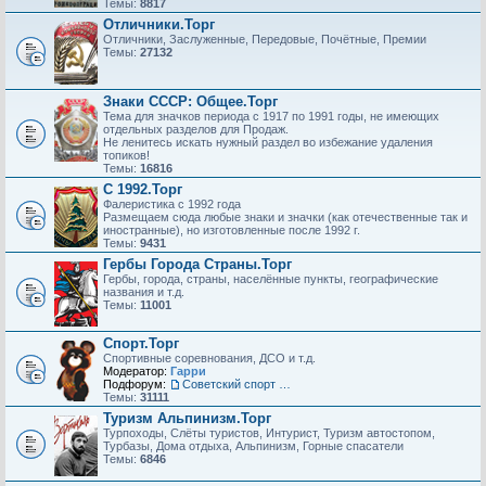
Темы:
8817
Отличники.Торг
Отличники, Заслуженные, Передовые, Почётные, Премии
Темы:
27132
Знаки СССР: Общее.Торг
Тема для значков периода с 1917 по 1991 годы, не имеющих
отдельных разделов для Продаж.
Не ленитесь искать нужный раздел во избежание удаления
топиков!
Темы:
16816
С 1992.Торг
Фалеристика с 1992 года
Размещаем сюда любые знаки и значки (как отечественные так и
иностранные), но изготовленные после 1992 г.
Темы:
9431
Гербы Города Страны.Торг
Гербы, города, страны, населённые пункты, географические
названия и т.д.
Темы:
11001
Спорт.Торг
Спортивные соревнования, ДСО и т.д.
Модератор:
Гарри
Подфорум:
Советский спорт (тяжелый) Торг.Раздел для неавторизованных пользователей!!!
Темы:
31111
Туризм Альпинизм.Торг
Турпоходы, Слёты туристов, Интурист, Туризм автостопом,
Турбазы, Дома отдыха, Альпинизм, Горные спасатели
Темы:
6846