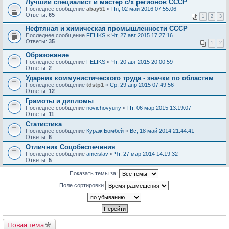
Лучший специалист и мастер с/х регионов СССР
Последнее сообщение
abay51
«
Пн, 02 май 2016 07:55:06
Ответы:
65
1
2
3
Нефтяная и химическая промышленности СССР
Последнее сообщение
FELIKS
«
Чт, 27 авг 2015 17:27:16
Ответы:
35
1
2
Образование
Последнее сообщение
FELIKS
«
Чт, 20 авг 2015 20:00:59
Ответы:
2
Ударник коммунистического труда - значки по областям
Последнее сообщение
tdstp1
«
Ср, 29 апр 2015 07:49:56
Ответы:
12
Грамоты и дипломы
Последнее сообщение
novichovyuriy
«
Пт, 06 мар 2015 13:19:07
Ответы:
11
Статистика
Последнее сообщение
Кураж Бомбей
«
Вс, 18 май 2014 21:44:41
Ответы:
6
Отличник Соцобеспечения
Последнее сообщение
amcislav
«
Чт, 27 мар 2014 14:19:32
Ответы:
5
Показать темы за:
Поле сортировки
Новая тема