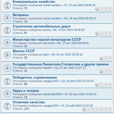
Коммунальное хозяйство
Последнее сообщение
roman-tambov
«
Пт, 22 ноя 2024 08:58:15
Ответы:
70
1
2
3
Ветераны
Последнее сообщение
roman-tambov
«
Пн, 18 ноя 2024 09:49:37
Ответы:
14
Строителям автомобильных дорог
Последнее сообщение
купец
«
Вс, 13 окт 2024 20:48:20
Ответы:
67
1
2
3
Министерство черной металлургии СССР
Последнее сообщение
doctorant
«
Вс, 13 окт 2024 08:49:41
Ответы:
10
Мингео СССР
Последнее сообщение
dach
«
Вт, 01 окт 2024 23:03:12
Ответы:
32
1
2
Государственные,Ленинские,Сталинские и другие премии
Последнее сообщение
medet
«
Ср, 07 авг 2024 12:57:17
Ответы:
31
1
2
Победитель соревнования
Последнее сообщение
сандро1203
«
Ср, 03 июл 2024 22:18:16
Ответы:
80
1
2
3
Наука и техника
Последнее сообщение
zakazchik2009
«
Вт, 02 июл 2024 19:20:15
Ответы:
13
Отличник качества.
Последнее сообщение
сандро1203
«
Чт, 16 май 2024 11:57:26
Ответы:
172
1
2
3
4
5
6