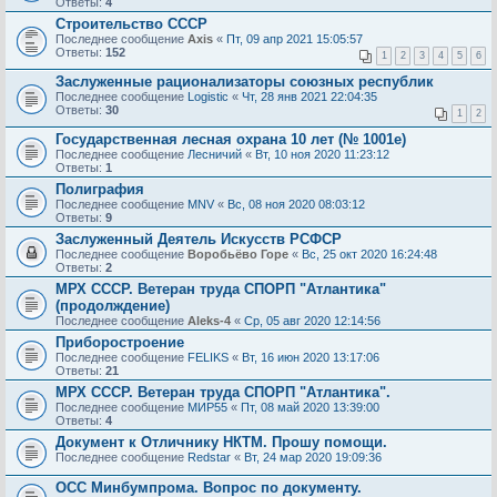
Ответы:
4
Строительство СССР
Последнее сообщение
Axis
«
Пт, 09 апр 2021 15:05:57
Ответы:
152
1
2
3
4
5
6
Заслуженные рационализаторы союзных республик
Последнее сообщение
Logistic
«
Чт, 28 янв 2021 22:04:35
Ответы:
30
1
2
Государственная лесная охрана 10 лет (№ 1001е)
Последнее сообщение
Лесничий
«
Вт, 10 ноя 2020 11:23:12
Ответы:
1
Полиграфия
Последнее сообщение
MNV
«
Вс, 08 ноя 2020 08:03:12
Ответы:
9
Заслуженный Деятель Искусств РСФСР
Последнее сообщение
Воробьёво Горе
«
Вс, 25 окт 2020 16:24:48
Ответы:
2
МРХ СССР. Ветеран труда СПОРП "Атлантика"
(продолждение)
Последнее сообщение
Aleks-4
«
Ср, 05 авг 2020 12:14:56
Приборостроение
Последнее сообщение
FELIKS
«
Вт, 16 июн 2020 13:17:06
Ответы:
21
МРХ СССР. Ветеран труда СПОРП "Атлантика".
Последнее сообщение
МИР55
«
Пт, 08 май 2020 13:39:00
Ответы:
4
Документ к Отличнику НКТМ. Прошу помощи.
Последнее сообщение
Redstar
«
Вт, 24 мар 2020 19:09:36
ОСС Минбумпрома. Вопрос по документу.