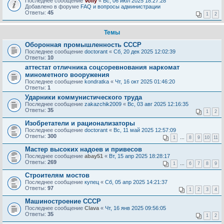
Последнее сообщение
Volly
«
Вс, 06 июл 2025 18:27:28
Добавлено в форуме
FAQ и вопросы администрации
Ответы:
45
1
2
Темы
Оборонная промышленность СССР
Последнее сообщение
doctorant
«
Сб, 20 дек 2025 12:02:39
Ответы:
10
аттестат отличника соцсоревнования наркомат
минометного вооружения
Последнее сообщение
kondratka
«
Чт, 16 окт 2025 01:46:20
Ответы:
1
Ударники коммунистического труда
Последнее сообщение
zakazchik2009
«
Вс, 03 авг 2025 12:16:35
Ответы:
35
1
2
Изобретатели и рационализаторы
Последнее сообщение
doctorant
«
Вс, 11 май 2025 12:57:09
Ответы:
300
1
…
8
9
10
11
Мастер высоких надоев и привесов
Последнее сообщение
abay51
«
Вт, 15 апр 2025 18:28:17
Ответы:
269
1
…
6
7
8
9
Строителям мостов
Последнее сообщение
купец
«
Сб, 05 апр 2025 14:21:37
Ответы:
97
1
2
3
4
Машиностроение СССР
Последнее сообщение
Clava
«
Чт, 16 янв 2025 09:56:05
Ответы:
35
1
2