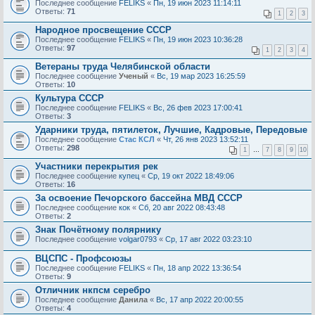
Последнее сообщение
FELIKS
«
Пн, 19 июн 2023 11:14:11
Ответы:
71
1
2
3
Народное просвещение СССР
Последнее сообщение
FELIKS
«
Пн, 19 июн 2023 10:36:28
Ответы:
97
1
2
3
4
Ветераны труда Челябинской области
Последнее сообщение
Ученый
«
Вс, 19 мар 2023 16:25:59
Ответы:
10
Культура СССР
Последнее сообщение
FELIKS
«
Вс, 26 фев 2023 17:00:41
Ответы:
3
Ударники труда, пятилеток, Лучшие, Кадровые, Передовые
Последнее сообщение
Стас КСЛ
«
Чт, 26 янв 2023 13:52:11
Ответы:
298
1
…
7
8
9
10
Участники перекрытия рек
Последнее сообщение
купец
«
Ср, 19 окт 2022 18:49:06
Ответы:
16
За освоение Печорского бассейна МВД СССР
Последнее сообщение
кок
«
Сб, 20 авг 2022 08:43:48
Ответы:
2
Знак Почётному полярнику
Последнее сообщение
volgar0793
«
Ср, 17 авг 2022 03:23:10
ВЦСПС - Профсоюзы
Последнее сообщение
FELIKS
«
Пн, 18 апр 2022 13:36:54
Ответы:
9
Отличник нкпсм серебро
Последнее сообщение
Данила
«
Вс, 17 апр 2022 20:00:55
Ответы:
4