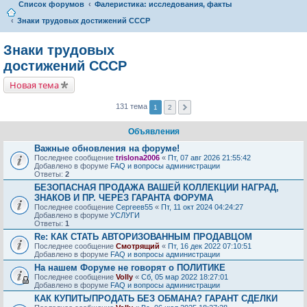
Список форумов
Фалеристика: исследования, факты
Знаки трудовых достижений CCCP
Знаки трудовых
достижений CCCP
Новая тема
131 тема
1
2
Объявления
Важные обновления на форуме!
Последнее сообщение
trislona2006
«
Пт, 07 авг 2026 21:55:42
Добавлено в форуме
FAQ и вопросы администрации
Ответы:
2
БЕЗОПАСНАЯ ПРОДАЖА ВАШЕЙ КОЛЛЕКЦИИ НАГРАД,
ЗНАКОВ И ПР. ЧЕРЕЗ ГАРАНТА ФОРУМА
Последнее сообщение
Сергеев55
«
Пт, 11 окт 2024 04:24:27
Добавлено в форуме
УСЛУГИ
Ответы:
1
Re: КАК СТАТЬ АВТОРИЗОВАННЫМ ПРОДАВЦОМ
Последнее сообщение
Смотрящий
«
Пт, 16 дек 2022 07:10:51
Добавлено в форуме
FAQ и вопросы администрации
На нашем Форуме не говорят о ПОЛИТИКЕ
Последнее сообщение
Volly
«
Сб, 05 мар 2022 18:27:01
Добавлено в форуме
FAQ и вопросы администрации
КАК КУПИТЬ/ПРОДАТЬ БЕЗ ОБМАНА? ГАРАНТ СДЕЛКИ