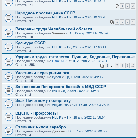
Последнее сообщение
FELIKS
«
Пн, 19 июн 2023 11:14:11
Ответы:
71
1
2
3
Народное просвещение СССР
Последнее сообщение
FELIKS
«
Пн, 19 июн 2023 10:36:28
Ответы:
97
1
2
3
4
Ветераны труда Челябинской области
Последнее сообщение
Ученый
«
Вс, 19 мар 2023 16:25:59
Ответы:
10
Культура СССР
Последнее сообщение
FELIKS
«
Вс, 26 фев 2023 17:00:41
Ответы:
3
Ударники труда, пятилеток, Лучшие, Кадровые, Передовые
Последнее сообщение
Стас КСЛ
«
Чт, 26 янв 2023 13:52:11
Ответы:
298
1
…
7
8
9
10
Участники перекрытия рек
Последнее сообщение
купец
«
Ср, 19 окт 2022 18:49:06
Ответы:
16
За освоение Печорского бассейна МВД СССР
Последнее сообщение
кок
«
Сб, 20 авг 2022 08:43:48
Ответы:
2
Знак Почётному полярнику
Последнее сообщение
volgar0793
«
Ср, 17 авг 2022 03:23:10
ВЦСПС - Профсоюзы
Последнее сообщение
FELIKS
«
Пн, 18 апр 2022 13:36:54
Ответы:
9
Отличник нкпсм серебро
Последнее сообщение
Данила
«
Вс, 17 апр 2022 20:00:55
Ответы:
4