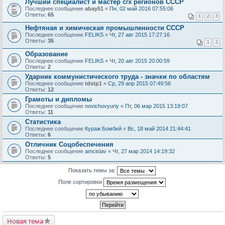
Лучший специалист и мастер с/х регионов СССР
Последнее сообщение
abay51
«
Пн, 02 май 2016 07:55:06
Ответы:
65
1
2
3
Нефтяная и химическая промышленности СССР
Последнее сообщение
FELIKS
«
Чт, 27 авг 2015 17:27:16
Ответы:
35
1
2
Образование
Последнее сообщение
FELIKS
«
Чт, 20 авг 2015 20:00:59
Ответы:
2
Ударник коммунистического труда - значки по областям
Последнее сообщение
tdstp1
«
Ср, 29 апр 2015 07:49:56
Ответы:
12
Грамоты и дипломы
Последнее сообщение
novichovyuriy
«
Пт, 06 мар 2015 13:19:07
Ответы:
11
Статистика
Последнее сообщение
Кураж Бомбей
«
Вс, 18 май 2014 21:44:41
Ответы:
6
Отличник Соцобеспечения
Последнее сообщение
amcislav
«
Чт, 27 мар 2014 14:19:32
Ответы:
5
Показать темы за:
Поле сортировки
Новая тема