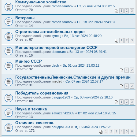
Коммунальное хозяйство
Последнее сообщение
roman-tambov
«
Пт, 22 ноя 2024 08:58:15
Ответы:
70
1
2
3
Ветераны
Последнее сообщение
roman-tambov
«
Пн, 18 ноя 2024 09:49:37
Ответы:
14
Строителям автомобильных дорог
Последнее сообщение
купец
«
Вс, 13 окт 2024 20:48:20
Ответы:
67
1
2
3
Министерство черной металлургии СССР
Последнее сообщение
doctorant
«
Вс, 13 окт 2024 08:49:41
Ответы:
10
Мингео СССР
Последнее сообщение
dach
«
Вт, 01 окт 2024 23:03:12
Ответы:
32
1
2
Государственные,Ленинские,Сталинские и другие премии
Последнее сообщение
medet
«
Ср, 07 авг 2024 12:57:17
Ответы:
31
1
2
Победитель соревнования
Последнее сообщение
сандро1203
«
Ср, 03 июл 2024 22:18:16
Ответы:
80
1
2
3
Наука и техника
Последнее сообщение
zakazchik2009
«
Вт, 02 июл 2024 19:20:15
Ответы:
13
Отличник качества.
Последнее сообщение
сандро1203
«
Чт, 16 май 2024 11:57:26
Ответы:
172
1
2
3
4
5
6