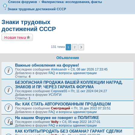
Список форумов
Фалеристика: исследования, факты
Знаки трудовых достижений CCCP
Знаки трудовых
достижений CCCP
Новая тема
131 тема
1
2
Объявления
Важные обновления на форуме!
Последнее сообщение
Aleksandr
«
Сб, 08 авг 2026 17:33:45
Добавлено в форуме
FAQ и вопросы администрации
Ответы:
4
БЕЗОПАСНАЯ ПРОДАЖА ВАШЕЙ КОЛЛЕКЦИИ НАГРАД,
ЗНАКОВ И ПР. ЧЕРЕЗ ГАРАНТА ФОРУМА
Последнее сообщение
Сергеев55
«
Пт, 11 окт 2024 04:24:27
Добавлено в форуме
УСЛУГИ
Ответы:
1
Re: КАК СТАТЬ АВТОРИЗОВАННЫМ ПРОДАВЦОМ
Последнее сообщение
Смотрящий
«
Пт, 16 дек 2022 07:10:51
Добавлено в форуме
FAQ и вопросы администрации
На нашем Форуме не говорят о ПОЛИТИКЕ
Последнее сообщение
Volly
«
Сб, 05 мар 2022 18:27:01
Добавлено в форуме
FAQ и вопросы администрации
КАК КУПИТЬ/ПРОДАТЬ БЕЗ ОБМАНА? ГАРАНТ СДЕЛКИ