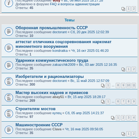
Последнее сообщение
Volly
«
Вс, 06 июл 2025 18:27:28
Добавлено в форуме
FAQ и вопросы администрации
Ответы:
45
1
2
Темы
Оборонная промышленность СССР
Последнее сообщение
doctorant
«
Сб, 20 дек 2025 12:02:39
Ответы:
10
аттестат отличника соцсоревнования наркомат
минометного вооружения
Последнее сообщение
kondratka
«
Чт, 16 окт 2025 01:46:20
Ответы:
1
Ударники коммунистического труда
Последнее сообщение
zakazchik2009
«
Вс, 03 авг 2025 12:16:35
Ответы:
35
1
2
Изобретатели и рационализаторы
Последнее сообщение
doctorant
«
Вс, 11 май 2025 12:57:09
Ответы:
300
1
…
8
9
10
11
Мастер высоких надоев и привесов
Последнее сообщение
abay51
«
Вт, 15 апр 2025 18:28:17
Ответы:
269
1
…
6
7
8
9
Строителям мостов
Последнее сообщение
купец
«
Сб, 05 апр 2025 14:21:37
Ответы:
97
1
2
3
4
Машиностроение СССР
Последнее сообщение
Clava
«
Чт, 16 янв 2025 09:56:05
Ответы:
35
1
2