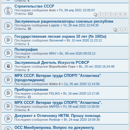
Ответы:
4
Строительство СССР
Последнее сообщение
Axis
«
Пт, 09 апр 2021 15:05:57
Ответы:
152
1
2
3
4
5
6
Заслуженные рационализаторы союзных республик
Последнее сообщение
Logistic
«
Чт, 28 янв 2021 22:04:35
Ответы:
30
1
2
Государственная лесная охрана 10 лет (№ 1001е)
Последнее сообщение
Лесничий
«
Вт, 10 ноя 2020 11:23:12
Ответы:
1
Полиграфия
Последнее сообщение
MNV
«
Вс, 08 ноя 2020 08:03:12
Ответы:
9
Заслуженный Деятель Искусств РСФСР
Последнее сообщение
Воробьёво Горе
«
Вс, 25 окт 2020 16:24:48
Ответы:
2
МРХ СССР. Ветеран труда СПОРП "Атлантика"
(продолждение)
Последнее сообщение
Aleks-4
«
Ср, 05 авг 2020 12:14:56
Приборостроение
Последнее сообщение
FELIKS
«
Вт, 16 июн 2020 13:17:06
Ответы:
21
МРХ СССР. Ветеран труда СПОРП "Атлантика".
Последнее сообщение
МИР55
«
Пт, 08 май 2020 13:39:00
Ответы:
4
Документ к Отличнику НКТМ. Прошу помощи.
Последнее сообщение
Redstar
«
Вт, 24 мар 2020 19:09:36
ОСС Минбумпрома. Вопрос по документу.