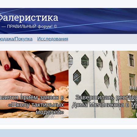
Фалеристика
о — ПРАВИЛЬНЫЙ форум! ©
одажа/Покупка
Исследования
ается приём заявок в
Завершилась рестав
«Школу тактильных
Дома Мельникова в М
моделей»