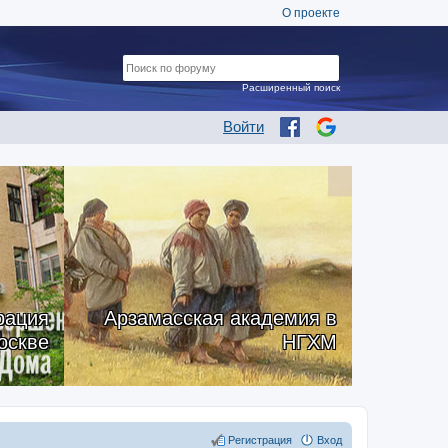
О проекте
Расширенный поиск
Войти
рация
Арзамасская академия в
оскве
НГХМ
Регистрация
Вход