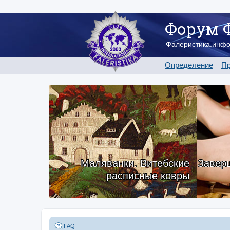
Форум 
Фалеристика.инф
Определение
Пр
Маляванки. Витебские
Заверш
расписные ковры
FAQ