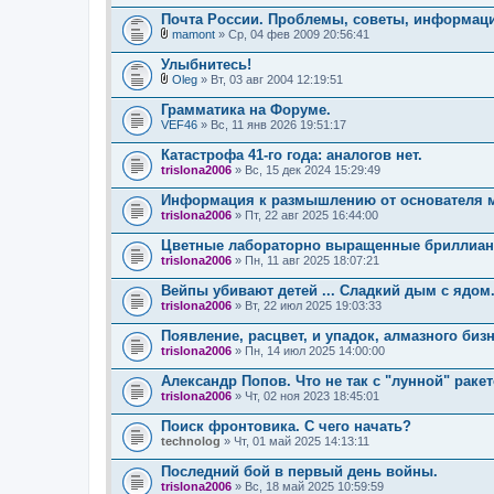
В
л
Почта России. Проблемы, советы, информац
о
mamont
» Ср, 04 фев 2009 20:56:41
ж
В
е
л
Улыбнитесь!
н
о
и
Oleg
» Вт, 03 авг 2004 12:19:51
ж
В
я
е
л
Грамматика на Форуме.
н
о
VEF46
и
» Вс, 11 янв 2026 19:51:17
ж
я
е
Катастрофа 41-го года: аналогов нет.
н
trislona2006
и
» Вс, 15 дек 2024 15:29:49
я
Информация к размышлению от основателя м
trislona2006
» Пт, 22 авг 2025 16:44:00
Цветные лабораторно выращенные бриллиан
trislona2006
» Пн, 11 авг 2025 18:07:21
Вейпы убивают детей ... Сладкий дым с ядом
trislona2006
» Вт, 22 июл 2025 19:03:33
Появление, расцвет, и упадок, алмазного биз
trislona2006
» Пн, 14 июл 2025 14:00:00
Александр Попов. Что не так с "лунной" раке
trislona2006
» Чт, 02 ноя 2023 18:45:01
Поиск фронтовика. С чего начать?
technolog
» Чт, 01 май 2025 14:13:11
Последний бой в первый день войны.
trislona2006
» Вс, 18 май 2025 10:59:59