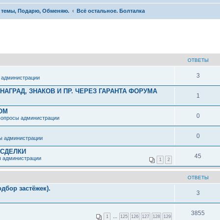
 темы, Подарю, Обменяю.
Всё остальное. Болталка
ОТВЕТЫ
3
 администрации
АГРАД, ЗНАКОВ И ПР. ЧЕРЕЗ ГАРАНТА ФОРУМА
1
ОМ
0
вопросы администрации
0
ы администрации
 СДЕЛКИ
45
ы администрации
1
2
ОТВЕТЫ
дбор застёжек).
3
3855
1
…
125
126
127
128
129