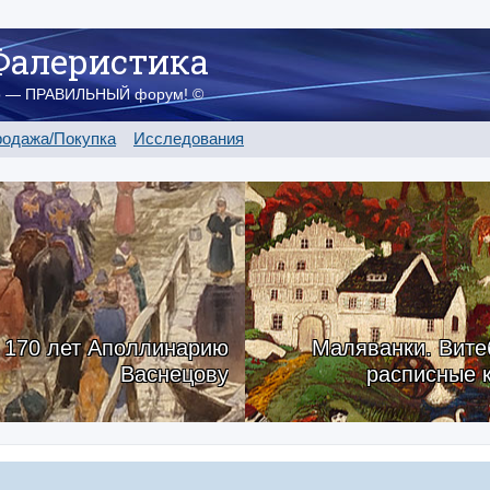
Фалеристика
о — ПРАВИЛЬНЫЙ форум! ©
одажа/Покупка
Исследования
170 лет Аполлинарию
Маляванки. Вите
Васнецову
расписные 