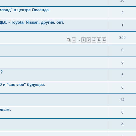
16
лэнд" в центре Окленда.
4
С - Toyota, Nissan, другие, опт.
1
359
1
…
8
9
10
11
12
0
0
ь?
5
 и "светлое" будущее.
0
14
овым.
0
0