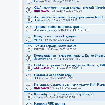
Николай-2
» Вт, 07 мар 2023 12:18:54
США: калифорнийская клоака - жуткий "Зомби
trislona2006
» Ср, 01 июл 2020 17:00:00
Автозапчасти: реле, блоки управления АККП, ДВ
baksss
» Вс, 16 июл 2023 09:23:01
В
л
Трофеи: рыбалка, охота, грибы
о
Михаил_Тренихин
» Вт, 23 окт 2007 17:50:15
ж
В
е
л
Вход на венгерский аукцион
н
о
VEF46
и
» Вс, 09 июл 2023 14:23:11
ж
я
е
125 лет Городецкому маяку
н
BUKSIR
и
» Чт, 29 июн 2023 10:03:36
я
Коллекционер - самопознание ... Как собират
Vjacheslav
» Вт, 07 янв 2020 08:58:55
Д
а
ОНИ хотят реванш? Про дедушку Шольца, ГМО
н
trislona2006
» Ср, 21 июн 2023 18:43:43
н
а
Настойка бобровой струи.
я
КВН
т
» Ср, 03 июл 2019 20:25:29
В
е
л
м
Интервью с известным нумизматом И.И. Рыл
о
а
trislona2006
» Чт, 01 июн 2023 19:28:22
ж
с
е
о
Кто-нибудь тут пишет книги (художку)?
н
д
4линия
и
» Вс, 28 май 2023 07:27:52
е
я
р
Награды ЧВК вагнер
ж