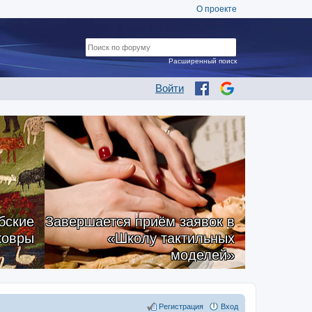
О проекте
Расширенный поиск
Войти
бские
Завершается приём заявок в
ковры
«Школу тактильных
моделей»
Регистрация
Вход