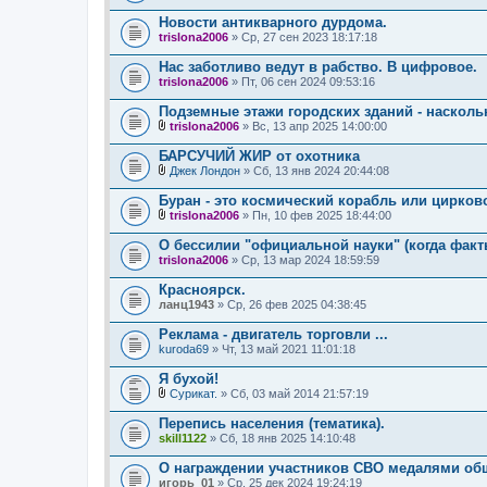
Новости антикварного дурдома.
trislona2006
» Ср, 27 сен 2023 18:17:18
Нас заботливо ведут в рабство. В цифровое.
trislona2006
» Пт, 06 сен 2024 09:53:16
Подземные этажи городских зданий - насколь
trislona2006
» Вс, 13 апр 2025 14:00:00
В
л
БАРСУЧИЙ ЖИР от охотника
о
Джек Лондон
» Сб, 13 янв 2024 20:44:08
ж
В
е
л
Буран - это космический корабль или цирко
н
о
и
trislona2006
» Пн, 10 фев 2025 18:44:00
ж
В
я
е
л
О бессилии "официальной науки" (когда факт
н
о
trislona2006
и
» Ср, 13 мар 2024 18:59:59
ж
я
е
Красноярск.
н
ланц1943
и
» Ср, 26 фев 2025 04:38:45
я
Реклама - двигатель торговли ...
kuroda69
» Чт, 13 май 2021 11:01:18
Я бухой!
Сурикат.
» Сб, 03 май 2014 21:57:19
В
л
Перепись населения (тематика).
о
skill1122
» Сб, 18 янв 2025 14:10:48
ж
е
О награждении участников СВО медалями об
н
игорь_01
и
» Ср, 25 дек 2024 19:24:19