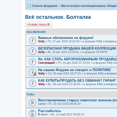
Список форумов
Места встреч коллекционеров, Общие
Всё остальное. Болталка
Новая тема
ОБЪЯВЛЕНИЯ
Важные обновления на форуме!
Volly
» Пт, 07 авг 2026 20:02:58 » в форуме
FAQ и вопросы
БЕЗОПАСНАЯ ПРОДАЖА ВАШЕЙ КОЛЛЕКЦИИ Н
Volly
» Вт, 29 авг 2023 18:28:01 » в форуме
УСЛУГИ
Re: КАК СТАТЬ АВТОРИЗОВАННЫМ ПРОДАВЦ
Смотрящий
» Пт, 16 дек 2022 07:10:51 » в форуме
FAQ и 
На нашем Форуме не говорят о ПОЛИТИКЕ
Volly
» Сб, 05 мар 2022 18:27:01 » в форуме
FAQ и вопрос
КАК КУПИТЬ/ПРОДАТЬ БЕЗ ОБМАНА? ГАРАНТ
Volly
» Вс, 08 ноя 2015 21:39:54 » в форуме
FAQ и вопрос
ТЕМЫ
Восстановление старых советских значков (по
santa
» Пт, 19 сен 2025 09:05:20
Расслабьтесь
biserr
» Вс, 21 май 2017 09:00:24