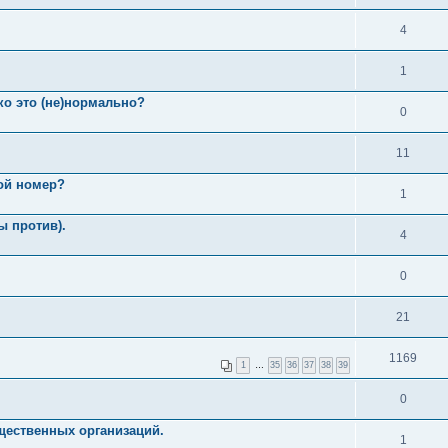
4
1
ко это (не)нормально?
0
11
вой номер?
1
ы против).
4
0
21
1169
1
…
35
36
37
38
39
0
щественных организаций.
1