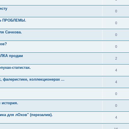
исту
0
УТЬ ПРОБЛЕМЫ.
0
ля Сачкова.
0
гов?
0
ОЛКА продам
2
пухах-статистах.
4
 фалеристике, коллекционерах ...
4
0
 история.
0
ка для лОхов" (перезалив).
4