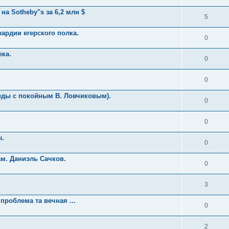
а Sotheby"s за 6,2 млн $
5
вардии егерского полка.
0
ека.
0
0
еды с покойным В. Ловчиковым).
0
0
ы.
0
м. Даниэль Сачков.
0
3
проблема та вечная ...
0
2