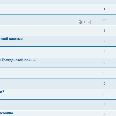
1
32
1
2
8
чной системе.
2
4
я Гражданской войны.
0
0
0
уи?
0
8
асобина.
0