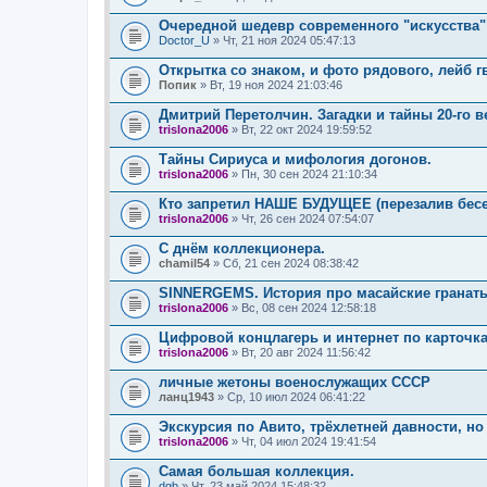
я
Очередной шедевр современного "искусства" н
Doctor_U
» Чт, 21 ноя 2024 05:47:13
Открытка со знаком, и фото рядового, лейб г
Попик
» Вт, 19 ноя 2024 21:03:46
Дмитрий Перетолчин. Загадки и тайны 20-го в
trislona2006
» Вт, 22 окт 2024 19:59:52
Тайны Сириуса и мифология догонов.
trislona2006
» Пн, 30 сен 2024 21:10:34
Кто запретил НАШЕ БУДУЩЕЕ (перезалив бес
trislona2006
» Чт, 26 сен 2024 07:54:07
С днём коллекционера.
chamil54
» Сб, 21 сен 2024 08:38:42
SINNERGEMS. История про масайские гранат
trislona2006
» Вс, 08 сен 2024 12:58:18
Цифровой концлагерь и интернет по карточка
trislona2006
» Вт, 20 авг 2024 11:56:42
личные жетоны военослужащих СССР
ланц1943
» Ср, 10 июл 2024 06:41:22
Экскурсия по Авито, трёхлетней давности, но 
trislona2006
» Чт, 04 июл 2024 19:41:54
Самая большая коллекция.
dgb
» Чт, 23 май 2024 15:48:32