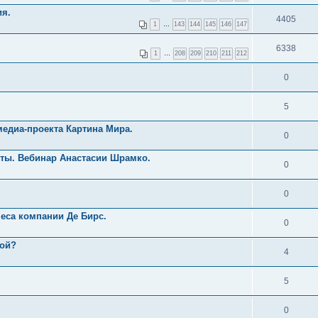
ия.
4405
1
…
143
144
145
146
147
6338
1
…
208
209
210
211
212
0
5
едиа-проекта Картина Мира.
0
ты. Вебинар Анастасии Шрамко.
0
.
0
неса компании Де Бирс.
0
той?
4
5
0