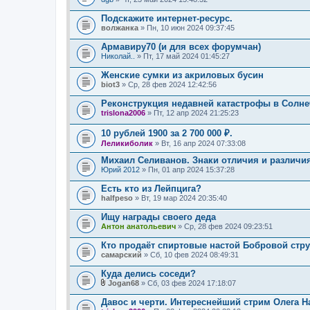
Подскажите интернет-ресурс.
волжанка
» Пн, 10 июн 2024 09:37:45
Армавиру70 (и для всех форумчан)
Николай..
» Пт, 17 май 2024 01:45:27
Женские сумки из акриловых бусин
biot3
» Ср, 28 фев 2024 12:42:56
Реконструкция недавней катастрофы в Солне
trislona2006
» Пт, 12 апр 2024 21:25:23
10 рублей 1900 за 2 700 000 ₽.
Леликиболик
» Вт, 16 апр 2024 07:33:08
Михаил Селиванов. Знаки отличия и различи
Юрий 2012
» Пн, 01 апр 2024 15:37:28
Есть кто из Лейпцига?
halfpeso
» Вт, 19 мар 2024 20:35:40
Ищу награды своего деда
Антон анатольевич
» Ср, 28 фев 2024 09:23:51
Кто продаёт спиртовые настой Бобровой стр
самарский
» Сб, 10 фев 2024 08:49:31
Куда делись соседи?
Jogan68
» Сб, 03 фев 2024 17:18:07
В
л
Давос и черти. Интереснейший стрим Олега Н
о