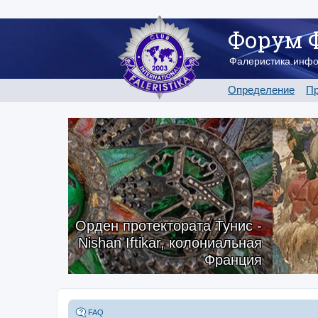
Форум 
Фалеристика.инф
Определение
Пр
Орден протектората Тунис -
Nishan Iftikar, колониальная
Франция
FAQ