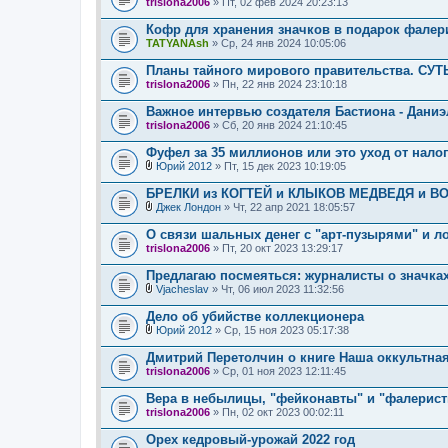
trislona2006
» Пт, 02 фев 2024 20:23:13
ж
е
Кофр для хранения значков в подарок фалер
н
TATYANAsh
и
» Ср, 24 янв 2024 10:05:06
я
Планы тайного мирового правительства. С
trislona2006
» Пн, 22 янв 2024 23:10:18
Важное интервью создателя Бастиона - Даниэ
trislona2006
» Сб, 20 янв 2024 21:10:45
Фуфел за 35 миллионов или это уход от нало
Юрий 2012
» Пт, 15 дек 2023 10:19:05
В
л
БРЕЛКИ из КОГТЕЙ и КЛЫКОВ МЕДВЕДЯ и В
о
Джек Лондон
» Чт, 22 апр 2021 18:05:57
ж
В
е
л
О связи шальных денег с "арт-пузырями" и ло
н
о
trislona2006
и
» Пт, 20 окт 2023 13:29:17
ж
я
е
Предлагаю посмеяться: журналисты о значках,
н
и
Vjacheslav
» Чт, 06 июл 2023 11:32:56
В
я
л
Дело об убийстве коллекционера
о
Юрий 2012
» Ср, 15 ноя 2023 05:17:38
ж
В
е
л
Дмитрий Перетолчин о книге Наша оккультная
н
о
trislona2006
и
» Ср, 01 ноя 2023 12:11:45
ж
я
е
Вера в небылицы, "фейконавты" и "фалеристи
н
trislona2006
и
» Пн, 02 окт 2023 00:02:11
я
Орех кедровый-урожай 2022 год