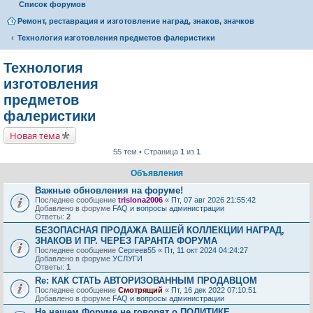
Список форумов
Ремонт, реставрация и изготовление наград, знаков, значков
Технология изготовления предметов фалеристики
Технология
изготовления
предметов
фалеристики
Новая тема
55 тем • Страница
1
из
1
Объявления
Важные обновления на форуме!
Последнее сообщение
trislona2006
«
Пт, 07 авг 2026 21:55:42
Добавлено в форуме
FAQ и вопросы администрации
Ответы:
2
БЕЗОПАСНАЯ ПРОДАЖА ВАШЕЙ КОЛЛЕКЦИИ НАГРАД,
ЗНАКОВ И ПР. ЧЕРЕЗ ГАРАНТА ФОРУМА
Последнее сообщение
Сергеев55
«
Пт, 11 окт 2024 04:24:27
Добавлено в форуме
УСЛУГИ
Ответы:
1
Re: КАК СТАТЬ АВТОРИЗОВАННЫМ ПРОДАВЦОМ
Последнее сообщение
Смотрящий
«
Пт, 16 дек 2022 07:10:51
Добавлено в форуме
FAQ и вопросы администрации
На нашем Форуме не говорят о ПОЛИТИКЕ