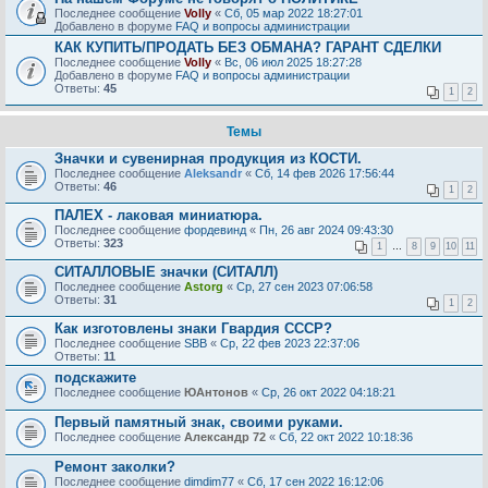
Последнее сообщение
Volly
«
Сб, 05 мар 2022 18:27:01
Добавлено в форуме
FAQ и вопросы администрации
КАК КУПИТЬ/ПРОДАТЬ БЕЗ ОБМАНА? ГАРАНТ СДЕЛКИ
Последнее сообщение
Volly
«
Вс, 06 июл 2025 18:27:28
Добавлено в форуме
FAQ и вопросы администрации
Ответы:
45
1
2
Темы
Значки и сувенирная продукция из КОСТИ.
Последнее сообщение
Aleksandr
«
Сб, 14 фев 2026 17:56:44
Ответы:
46
1
2
ПАЛЕХ - лаковая миниатюра.
Последнее сообщение
фордевинд
«
Пн, 26 авг 2024 09:43:30
Ответы:
323
1
…
8
9
10
11
СИТАЛЛОВЫЕ значки (СИТАЛЛ)
Последнее сообщение
Astorg
«
Ср, 27 сен 2023 07:06:58
Ответы:
31
1
2
Как изготовлены знаки Гвардия СССР?
Последнее сообщение
SBB
«
Ср, 22 фев 2023 22:37:06
Ответы:
11
подскажите
Последнее сообщение
ЮАнтонов
«
Ср, 26 окт 2022 04:18:21
Первый памятный знак, своими руками.
Последнее сообщение
Александр 72
«
Сб, 22 окт 2022 10:18:36
Ремонт заколки?
Последнее сообщение
dimdim77
«
Сб, 17 сен 2022 16:12:06