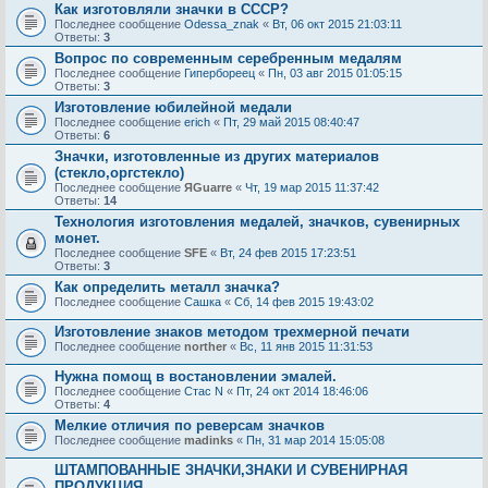
Как изготовляли значки в СССР?
Последнее сообщение
Odessa_znak
«
Вт, 06 окт 2015 21:03:11
Ответы:
3
Вопрос по современным серебренным медалям
Последнее сообщение
Гипербореец
«
Пн, 03 авг 2015 01:05:15
Ответы:
3
Изготовление юбилейной медали
Последнее сообщение
erich
«
Пт, 29 май 2015 08:40:47
Ответы:
6
Значки, изготовленные из других материалов
(стекло,оргстекло)
Последнее сообщение
ЯGuarre
«
Чт, 19 мар 2015 11:37:42
Ответы:
14
Технология изготовления медалей, значков, сувенирных
монет.
Последнее сообщение
SFE
«
Вт, 24 фев 2015 17:23:51
Ответы:
3
Как определить металл значка?
Последнее сообщение
Сашка
«
Сб, 14 фев 2015 19:43:02
Изготовление знаков методом трехмерной печати
Последнее сообщение
norther
«
Вс, 11 янв 2015 11:31:53
Нужна помощ в востановлении эмалей.
Последнее сообщение
Стас N
«
Пт, 24 окт 2014 18:46:06
Ответы:
4
Мелкие отличия по реверсам значков
Последнее сообщение
madinks
«
Пн, 31 мар 2014 15:05:08
ШТАМПОВАННЫЕ ЗНАЧКИ,ЗНАКИ И СУВЕНИРНАЯ
ПРОДУКЦИЯ.