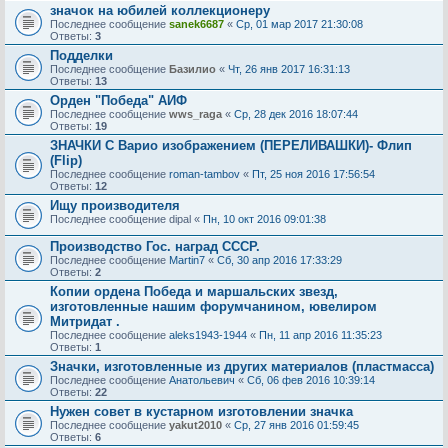
значок на юбилей коллекционеру
Последнее сообщение
sanek6687
«
Ср, 01 мар 2017 21:30:08
Ответы:
3
Подделки
Последнее сообщение
Базилио
«
Чт, 26 янв 2017 16:31:13
Ответы:
13
Орден "Победа" АИФ
Последнее сообщение
wws_raga
«
Ср, 28 дек 2016 18:07:44
Ответы:
19
ЗНАЧКИ С Варио изображением (ПЕРЕЛИВАШКИ)- Флип
(Flip)
Последнее сообщение
roman-tambov
«
Пт, 25 ноя 2016 17:56:54
Ответы:
12
Ищу производителя
Последнее сообщение
dipal
«
Пн, 10 окт 2016 09:01:38
Производство Гос. наград СССР.
Последнее сообщение
Martin7
«
Сб, 30 апр 2016 17:33:29
Ответы:
2
Копии ордена Победа и маршальских звезд,
изготовленные нашим форумчанином, ювелиром
Митридат .
Последнее сообщение
aleks1943-1944
«
Пн, 11 апр 2016 11:35:23
Ответы:
1
Значки, изготовленные из других материалов (пластмасса)
Последнее сообщение
Анатольевич
«
Сб, 06 фев 2016 10:39:14
Ответы:
22
Нужен совет в кустарном изготовлении значка
Последнее сообщение
yakut2010
«
Ср, 27 янв 2016 01:59:45
Ответы:
6