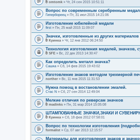
и
omtomk
» Чт, 24 сен 2015 10:51:11
ж
В
я
е
л
Вопрос по современным серебренным меда
н
о
Гипербореец
и
» Пт, 31 июл 2015 14:21:06
ж
я
е
Изготовление юбилейной медали
н
first
и
» Пн, 25 май 2015 11:09:07
я
Значки, изготовленные из других материалов 
Куинка
» Чт, 12 янв 2012 06:24:50
В
л
Технология изготовления медалей, значков, 
о
SFE
» Вс, 22 дек 2013 14:30:47
ж
В
е
л
Как определить металл значка?
н
о
Сашка
и
» Сб, 14 фев 2015 19:43:02
ж
я
е
Изготовление знаков методом трехмерной пе
н
norther
и
» Вс, 11 янв 2015 11:31:53
я
Нужна помощ в востановлении эмалей.
Стас N
» Сб, 27 сен 2014 12:49:04
Мелкие отличия по реверсам значков
madinks
» Пн, 31 мар 2014 15:05:08
В
л
ШТАМПОВАННЫЕ ЗНАЧКИ,ЗНАКИ И СУВЕНИР
о
Куинка
» Сб, 18 фев 2012 07:58:01
ж
В
е
л
Вопрос по технологии изготовления (подробн
н
о
formalist
и
» Ср, 07 авг 2013 12:15:57
ж
я
е
Материалы для изготовления знаков и значко
н