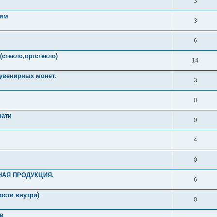
3
лям
3
6
(стекло,оргстекло)
14
сувенирных монет.
3
0
чати
0
4
0
НАЯ ПРОДУКЦИЯ.
6
ости внутри)
0
в