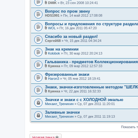
и
DMIK
» Вт, 23 сен 2008 10:24:41
В
я
л
Вопрос по пром звену
о
HDS1991
» Пн, 14 май 2012 17:08:08
ж
е
Вопросы и предложения по структуре раздел
н
и
WOL
» Пт, 16 дек 2011 05:47:20
В
я
л
Спасибо за новый раздел!
о
Сергей68
» Чт, 15 дек 2011 04:34:24
ж
е
Знак на кремнии
н
и
Kolobok
» Пт, 30 мар 2012 20:24:13
В
я
л
Гальваника - предметов Коллекционирован
о
Куинка
» Пт, 09 мар 2012 12:57:33
ж
В
е
л
Фрезерованные знаки
н
о
и
Haron3
» Чт, 05 янв 2012 18:19:41
ж
В
я
е
л
Знаки, значки-изготовленные методом "ШЕ
н
о
и
Куинка
» Чт, 22 дек 2011 16:32:33
ж
В
я
е
л
Значки и знаки с с ХОЛОДНОЙ эмалью
н
о
Михаил_Тренихин
и
» Ср, 07 дек 2011 11:20:01
ж
я
е
Заливные значки
н
Михаил_Тренихин
и
» Ср, 07 дек 2011 11:19:13
я
Показать 
Новая тема