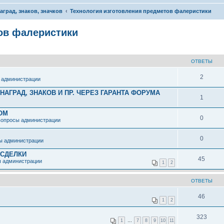
аград, знаков, значков
Технология изготовления предметов фалеристики
ов фалеристики
ОТВЕТЫ
2
 администрации
АГРАД, ЗНАКОВ И ПР. ЧЕРЕЗ ГАРАНТА ФОРУМА
1
ОМ
0
вопросы администрации
0
ы администрации
 СДЕЛКИ
45
ы администрации
1
2
ОТВЕТЫ
46
1
2
323
1
…
7
8
9
10
11