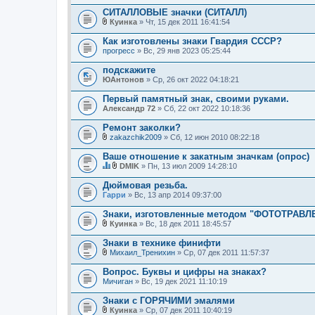
В
е
л
СИТАЛЛОВЫЕ значки (СИТАЛЛ)
н
о
и
Куинка
» Чт, 15 дек 2011 16:41:54
ж
В
я
е
л
Как изготовлены знаки Гвардия СССР?
н
о
прогресс
и
» Вс, 29 янв 2023 05:25:44
ж
я
е
подскажите
н
ЮАнтонов
и
» Ср, 26 окт 2022 04:18:21
я
Первый памятный знак, своими руками.
Александр 72
» Сб, 22 окт 2022 10:18:36
Ремонт заколки?
zakazchik2009
» Сб, 12 июн 2010 08:22:18
В
л
Ваше отношение к закатным значкам (опрос)
о
DMIK
» Пн, 13 июл 2009 14:28:10
ж
Д
В
е
а
л
Дюймовая резьба.
н
н
о
Гарри
и
» Вс, 13 апр 2014 09:37:00
н
ж
я
а
е
Знаки, изготовленные методом "ФОТОТРАВЛ
я
н
Куинка
т
и
» Вс, 18 дек 2011 18:45:57
В
е
я
л
м
Знаки в технике финифти
о
а
Михаил_Тренихин
» Ср, 07 дек 2011 11:57:37
ж
с
В
е
о
л
Вопрос. Буквы и цифры на знаках?
н
д
о
Мичиган
и
» Вс, 19 дек 2021 11:10:19
е
ж
я
р
е
Знаки с ГОРЯЧИМИ эмалями
ж
н
и
и
Куинка
» Ср, 07 дек 2011 10:40:19