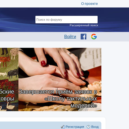
О проекте
Расширенный поиск
Войти
бские
Завершается приём заявок в
ковры
«Школу тактильных
моделей»
Регистрация
Вход