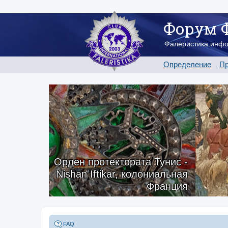
Форум 
Фалеристика.инф
Определение
Пр
Орден протектората Тунис -
Nishan Iftikar, колониальная
Франция
FAQ