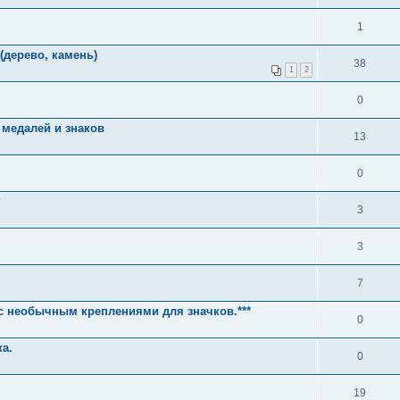
1
(дерево, камень)
38
1
2
0
 медалей и знаков
13
0
?
3
3
7
в с необычным креплениями для значков.***
0
а.
0
19