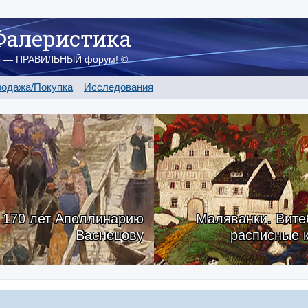
Фалеристика
о — ПРАВИЛЬНЫЙ форум! ©
одажа/Покупка
Исследования
170 лет Аполлинарию
Маляванки. Вите
Васнецову
расписные 