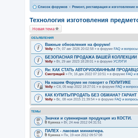
Список форумов
Ремонт, реставрация и изготовление н
Технология изготовления предмет
Новая тема
ОБЪЯВЛЕНИЯ
Важные обновления на форуме!
Volly
» Пт, 07 авг 2026 20:02:58 » в форуме
FAQ и вопросы
БЕЗОПАСНАЯ ПРОДАЖА ВАШЕЙ КОЛЛЕКЦИИ Н
Volly
» Вт, 29 авг 2023 18:28:01 » в форуме
УСЛУГИ
Re: КАК СТАТЬ АВТОРИЗОВАННЫМ ПРОДАВЦ
Смотрящий
» Пт, 16 дек 2022 07:10:51 » в форуме
FAQ и 
На нашем Форуме не говорят о ПОЛИТИКЕ
Volly
» Сб, 05 мар 2022 18:27:01 » в форуме
FAQ и вопрос
КАК КУПИТЬ/ПРОДАТЬ БЕЗ ОБМАНА? ГАРАНТ
Volly
» Вс, 08 ноя 2015 21:39:54 » в форуме
FAQ и вопрос
ТЕМЫ
Значки и сувенирная продукция из КОСТИ.
Куинка
» Вт, 24 янв 2012 04:31:51
В
л
ПАЛЕХ - лаковая миниатюра.
о
Куинка
» Пн, 19 ноя 2012 09:57:08
ж