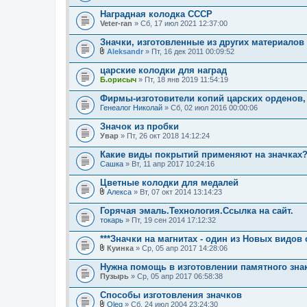
т
В
я
о
л
Наградная колодка СССР
п
о
Veter-ran
» Сб, 17 июл 2021 12:37:00
р
ж
о
е
Значки, изготовленные из других материалов 
с
н
.
и
Aleksandr
» Пт, 16 дек 2011 00:09:52
В
я
л
царские колодки для наград
о
Б.орисыч
» Пт, 18 янв 2019 11:54:19
ж
е
Фирмы-изготовители копий царских орденов,
н
Генеалог Николай
и
» Сб, 02 июл 2016 00:00:06
я
Значок из пробки
Увар
» Пт, 26 окт 2018 14:12:24
Какие виды покрытий применяют на значках
Сашка
» Вт, 11 апр 2017 10:24:16
Цветные колодки для медалей
Алекса
» Вт, 07 окт 2014 13:14:23
В
л
Горячая эмаль.Технология.Ссылка на сайт.
о
токарь
» Пт, 19 сен 2014 17:12:32
ж
е
***Значки на магнитах - один из Новых видо
н
и
Куинка
» Ср, 05 апр 2017 14:28:06
В
я
л
Нужна помощь в изготовлении памятного знак
о
Пузырь
» Ср, 05 апр 2017 06:58:38
ж
е
Способы изготовления значков
н
и
Oleg
» Сб, 24 июл 2004 23:24:30