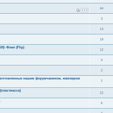
44
1
2
3
13
19
)- Флип (Flip)
12
0
2
 изготовленные нашим форумчанином, ювелиром
1
(пластмасса)
22
а
6