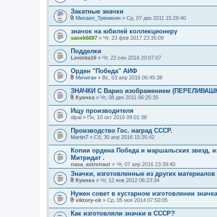
В
я
л
Закатные значки
о
Михаил_Тренихин
» Ср, 07 дек 2011 15:29:40
ж
В
е
л
значок на юбилей коллекционеру
н
о
sanek6687
и
» Чт, 23 фев 2017 23:35:09
ж
я
е
Подделки
н
Levinka16
и
» Чт, 22 сен 2016 20:07:07
я
Орден "Победа" АИФ
Мичиган
» Вс, 03 апр 2016 06:45:38
В
л
ЗНАЧКИ С Варио изображением (ПЕРЕЛИВАШКИ
о
Куинка
» Чт, 08 дек 2011 06:25:35
ж
В
е
л
Ищу производителя
н
о
dipal
и
» Пн, 10 окт 2016 09:01:38
ж
я
е
Производство Гос. наград СССР.
н
Martin7
и
» Сб, 30 апр 2016 15:35:42
я
Копии ордена Победа и маршальских звезд,
Митридат .
nasa_astronaut
» Чт, 07 апр 2016 23:39:40
Значки, изготовленные из других материалов 
Куинка
» Чт, 12 янв 2012 06:23:34
В
л
Нужен совет в кустарном изготовлении значк
о
viktory-ok
» Ср, 05 ноя 2014 07:50:05
ж
В
е
л
Как изготовляли значки в СССР?
н
о