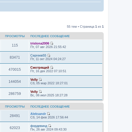
55 тем • Страница
1
из
1
ПРОСМОТРЫ
ПОСЛЕДНЕЕ СООБЩЕНИЕ
trislona2006
115
П
Пт, 07 авг 2026 21:55:42
е
р
Сергеев55
е
83471
П
Пт, 11 окт 2024 04:24:27
й
е
т
р
Смотрящий
и
е
470015
П
Пт, 16 дек 2022 07:10:51
к
й
е
п
т
р
о
Volly
и
е
144054
с
П
Сб, 05 мар 2022 18:27:01
к
й
л
е
п
т
е
р
о
Volly
и
д
е
286759
с
П
Вс, 06 июл 2025 18:27:28
к
н
й
л
е
п
е
т
е
р
о
м
и
д
е
с
у
ПРОСМОТРЫ
ПОСЛЕДНЕЕ СООБЩЕНИЕ
к
н
й
л
с
п
е
т
е
о
Aleksandr
о
м
28491
и
д
П
о
Сб, 14 фев 2026 17:56:44
с
у
к
н
е
б
л
с
п
е
р
щ
е
о
фордевинд
о
м
е
62023
е
д
П
о
Пн, 26 авг 2024 09:43:30
с
у
й
н