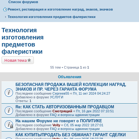
Список форумов
Ремонт, реставрация и изготовление наград, знаков, значков
Технология изготовления предметов фалеристики
Технология
изготовления
предметов
фалеристики
Новая тема
55 тем • Страница
1
из
1
Объявления
БЕЗОПАСНАЯ ПРОДАЖА ВАШЕЙ КОЛЛЕКЦИИ НАГРАД,
ЗНАКОВ И ПР. ЧЕРЕЗ ГАРАНТА ФОРУМА
Последнее сообщение
Сергеев55
«
Пт, 11 окт 2024 04:24:27
Добавлено в форуме
УСЛУГИ
Ответы:
1
Re: КАК СТАТЬ АВТОРИЗОВАННЫМ ПРОДАВЦОМ
Последнее сообщение
Смотрящий
«
Пт, 16 дек 2022 07:10:51
Добавлено в форуме
FAQ и вопросы администрации
На нашем Форуме не говорят о ПОЛИТИКЕ
Последнее сообщение
Volly
«
Сб, 05 мар 2022 18:27:01
Добавлено в форуме
FAQ и вопросы администрации
КАК КУПИТЬ/ПРОДАТЬ БЕЗ ОБМАНА? ГАРАНТ СДЕЛКИ