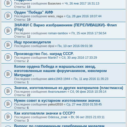
Последнее сообщение
Базилио
«
Чт, 26 янв 2017 16:31:13
Ответы:
13
Орден "Победа" АИФ
Последнее сообщение
wws_raga
«
Ср, 28 дек 2016 18:07:44
Ответы:
19
ЗНАЧКИ С Варио изображением (ПЕРЕЛИВАШКИ)- Флип
(Flip)
Последнее сообщение
roman-tambov
«
Пт, 25 ноя 2016 17:56:54
Ответы:
12
Ищу производителя
Последнее сообщение
dipal
«
Пн, 10 окт 2016 09:01:38
Производство Гос. наград СССР.
Последнее сообщение
Martin7
«
Сб, 30 апр 2016 17:33:29
Ответы:
2
Копии ордена Победа и маршальских звезд,
изготовленные нашим форумчанином, ювелиром
Митридат .
Последнее сообщение
aleks1943-1944
«
Пн, 11 апр 2016 11:35:23
Ответы:
1
Значки, изготовленные из других материалов (пластмасса)
Последнее сообщение
Анатольевич
«
Сб, 06 фев 2016 10:39:14
Ответы:
22
Нужен совет в кустарном изготовлении значка
Последнее сообщение
yakut2010
«
Ср, 27 янв 2016 01:59:45
Ответы:
6
Как изготовляли значки в СССР?
Последнее сообщение
Odessa_znak
«
Вт, 06 окт 2015 21:03:11
Ответы:
3
Вопрос по современным серебренным медалям