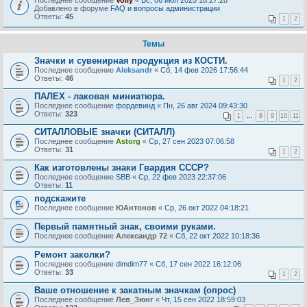
Последнее сообщение
Volly
«
Вс, 06 июл 2025 18:27:28
Добавлено в форуме
FAQ и вопросы администрации
Ответы:
45
1
2
Темы
Значки и сувенирная продукция из КОСТИ.
Последнее сообщение
Aleksandr
«
Сб, 14 фев 2026 17:56:44
Ответы:
46
1
2
ПАЛЕХ - лаковая миниатюра.
Последнее сообщение
фордевинд
«
Пн, 26 авг 2024 09:43:30
Ответы:
323
1
…
8
9
10
11
СИТАЛЛОВЫЕ значки (СИТАЛЛ)
Последнее сообщение
Astorg
«
Ср, 27 сен 2023 07:06:58
Ответы:
31
1
2
Как изготовлены знаки Гвардия СССР?
Последнее сообщение
SBB
«
Ср, 22 фев 2023 22:37:06
Ответы:
11
подскажите
Последнее сообщение
ЮАнтонов
«
Ср, 26 окт 2022 04:18:21
Первый памятный знак, своими руками.
Последнее сообщение
Александр 72
«
Сб, 22 окт 2022 10:18:36
Ремонт заколки?
Последнее сообщение
dimdim77
«
Сб, 17 сен 2022 16:12:06
Ответы:
33
1
2
Ваше отношение к закатным значкам (опрос)
Последнее сообщение
Лев_Зюнг
«
Чт, 15 сен 2022 18:59:03