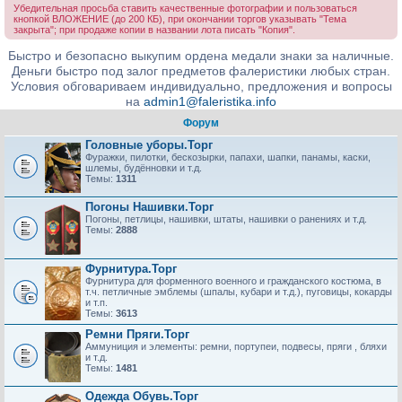
Убедительная просьба ставить качественные фотографии и пользоваться
кнопкой ВЛОЖЕНИЕ (до 200 КБ), при окончании торгов указывать "Тема
закрыта"; при продаже копии в названии лота писать "Копия".
Быстро и безопасно выкупим ордена медали знаки за наличные.
Деньги быстро под залог предметов фалеристики любых стран.
Условия обговариваем индивидуально, предложения и вопросы
на
admin1@faleristika.info
Форум
Головные уборы.Торг
Фуражки, пилотки, бескозырки, папахи, шапки, панамы, каски,
шлемы, будённовки и т.д.
Темы:
1311
Погоны Нашивки.Торг
Погоны, петлицы, нашивки, штаты, нашивки о ранениях и т.д.
Темы:
2888
Фурнитура.Торг
Фурнитура для форменного военного и гражданского костюма, в
т.ч. петличные эмблемы (шпалы, кубари и т.д.), пуговицы, кокарды
и т.п.
Темы:
3613
Ремни Пряги.Торг
Аммуниция и элементы: ремни, портупеи, подвесы, пряги , бляхи
и т.д.
Темы:
1481
Одежда Обувь.Торг