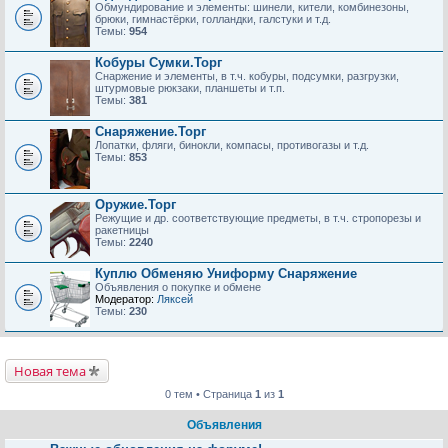
Обмундирование и элементы: шинели, кители, комбинезоны,
брюки, гимнастёрки, голландки, галстуки и т.д.
Темы:
954
Кобуры Сумки.Торг
Снаржение и элементы, в т.ч. кобуры, подсумки, разгрузки,
штурмовые рюкзаки, планшеты и т.п.
Темы:
381
Снаряжение.Торг
Лопатки, фляги, бинокли, компасы, противогазы и т.д.
Темы:
853
Оружие.Торг
Режущие и др. соответствующие предметы, в т.ч. стропорезы и
ракетницы
Темы:
2240
Куплю Обменяю Униформу Снаряжение
Объявления о покупке и обмене
Модератор:
Ляксей
Темы:
230
Новая тема
0 тем • Страница
1
из
1
Объявления