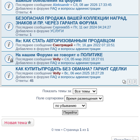
Важные обновления на форуме!
Последнее сообщение
Aleksandr
«
Сб, 08 авг 2026 17:33:45
Добавлено в форуме
FAQ и вопросы администрации
Ответы:
4
БЕЗОПАСНАЯ ПРОДАЖА ВАШЕЙ КОЛЛЕКЦИИ НАГРАД,
ЗНАКОВ И ПР. ЧЕРЕЗ ГАРАНТА ФОРУМА
Последнее сообщение
Сергеев55
«
Пт, 11 окт 2024 04:24:27
Добавлено в форуме
УСЛУГИ
Ответы:
1
Re: КАК СТАТЬ АВТОРИЗОВАННЫМ ПРОДАВЦОМ
Последнее сообщение
Смотрящий
«
Пт, 16 дек 2022 07:10:51
Добавлено в форуме
FAQ и вопросы администрации
На нашем Форуме не говорят о ПОЛИТИКЕ
Последнее сообщение
Volly
«
Сб, 05 мар 2022 18:27:01
Добавлено в форуме
FAQ и вопросы администрации
КАК КУПИТЬ/ПРОДАТЬ БЕЗ ОБМАНА? ГАРАНТ СДЕЛКИ
Последнее сообщение
Volly
«
Вс, 06 июл 2025 18:27:28
Добавлено в форуме
FAQ и вопросы администрации
Ответы:
45
1
2
Показать темы за:
Поле сортировки
Новая тема
0 тем • Страница
1
из
1