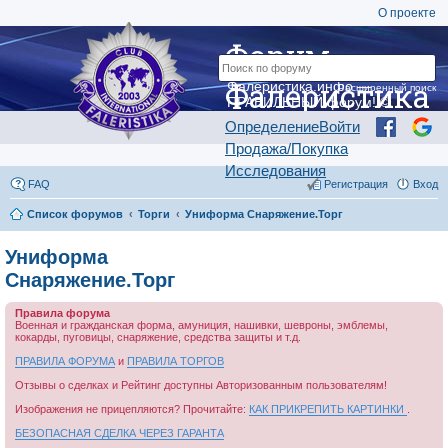
О проекте
Форум
Фалеристика
Фалеристика.инфо —
Расширенный поиск
ПРАВИЛЬНЫЙ форум! ©
Определение
Войти
Продажа/Покупка
Исследования
FAQ
Регистрация
Вход
Список форумов
Торги
Униформа Снаряжение.Торг
Униформа
Снаряжение.Торг
Правила форума
Военная и гражданская форма, амуниция, нашивки, шевроны, эмблемы,
кокарды, пуговицы, снаряжение, средства защиты и т.д.
ПРАВИЛА ФОРУМА
и
ПРАВИЛА ТОРГОВ
Отзывы о сделках и Рейтинг доступны Авторизованным пользователям!
Изображения не прицепляются? Прочитайте:
КАК ПРИКРЕПИТЬ КАРТИНКИ
.
БЕЗОПАСНАЯ СДЕЛКА ЧЕРЕЗ ГАРАНТА