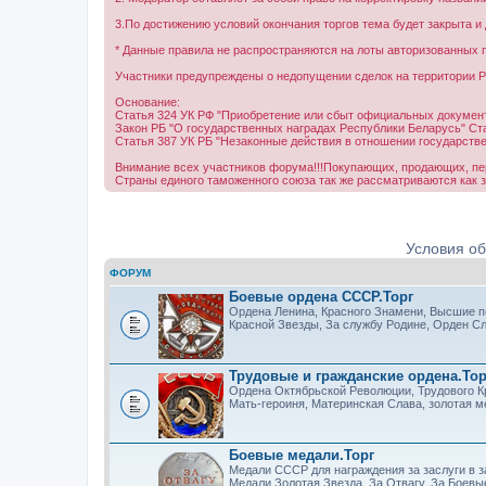
3.По достижению условий окончания торгов тема будет закрыта 
* Данные правила не распространяются на лоты авторизованных п
Участники предупреждены о недопущении сделок на территории Р
Основание:
Статья 324 УК РФ "Приобретение или сбыт официальных документ
Закон РБ "О государственных наградах Республики Беларусь" Ста
Статья 387 УК РБ "Незаконные действия в отношении государстве
Внимание всех участников форума!!!Покупающих, продающих, п
Страны единого таможенного союза так же рассматриваются как з
Условия о
ФОРУМ
Боевые ордена СССР.Торг
Ордена Ленина, Красного Знамени, Высшие п
Красной Звезды, За службу Родине, Орден Сл
Трудовые и гражданские ордена.Тор
Ордена Октябрьской Революции, Трудового К
Мать-героиня, Материнская Слава, золотая м
Боевые медали.Торг
Медали СССР для награждения за заслуги в з
Медали Золотая Звезда, За Отвагу, За Боевы