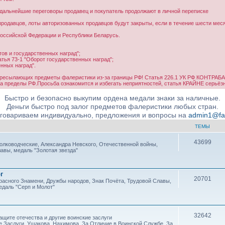
и дальнейшие переговоры продавец и покупатель продолжают в личной переписке
родавцов, лоты авторизованных продавцов будут закрыты, если в течение шести месяц
оссийской Федерации и Республики Беларусь.
ов и государственных наград";
тья 73-1 "Оборот государственных наград";
нных наград".
ересылающих предметы фалеристики из-за границы РФ! Статья 226.1 УК РФ КОНТРАБ
а пределы РФ.Просьба ознакомится и избегать неприятностей, статья КРАЙНЕ серьёз
Быстро и безопасно выкупим ордена медали знаки за наличные.
Деньги быстро под залог предметов фалеристики любых стран.
бговариваем индивидуально, предложения и вопросы на
admin1@fale
ТЕМЫ
43699
олководческие, Александра Невского, Отечественной войны,
авы, медаль "Золотая звезда"
г
20701
расного Знамени, Дружбы народов, Знак Почёта, Трудовой Славы,
едаль "Серп и Молот"
32642
ащите отечества и другие воинские заслуги
е Заслуги, Ушакова, Нахимова, За Отличие в Воинской Службе, За