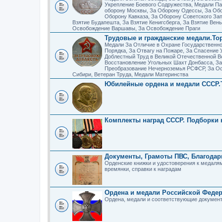
Укрепление Боевого Содружества, Медали Па
оборону Москвы, За Оборону Одессы, За Обо
Оборону Кавказа, За Оборону Советского Зап
Взятие Будапешта, За Взятие Кенигсберга, За Взятие Вен
Освобождение Варшавы, За Освобождение Праги
Трудовые и гражданские медали.То
Медали За Отличие в Охране Государственн
Порядка, За Отвагу на Пожаре, За Спасение 
Доблестный Труд в Великой Отечественной В
Восстановление Угольных Шахт Донбасса, З
Преобразование Нечерноземья РСФСР, За Ос
Сибири, Ветеран Труда, Медали Материнства
Юбилейные ордена и медали СССР.
Комплекты наград СССР. Подборки н
Документы, Грамоты ПВС, Благодар
Орденские книжки и удостоверения к медаля
времянки, справки к наградам
Ордена и медали Российской Феде
Ордена, медали и соответствующие документ