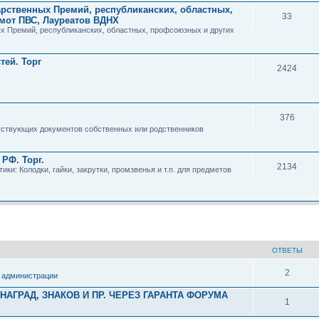
арственных Премий, республиканских, областных,
33
мот ПВС, Лауреатов ВДНХ
х Премий, республиканских, областных, профсоюзных и других
тей. Торг
2424
376
етствующих документов собственных или родственников
РФ. Торг.
2134
и: Колодки, гайки, закрутки, промзвенья и т.п. для предметов
ОТВЕТЫ
2
 администрации
АГРАД, ЗНАКОВ И ПР. ЧЕРЕЗ ГАРАНТА ФОРУМА
1