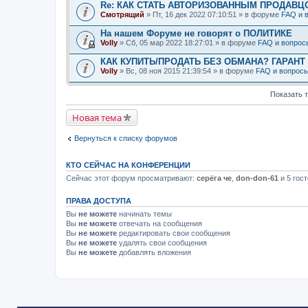
Re: КАК СТАТЬ АВТОРИЗОВАННЫМ ПРОДАВЦ
Смотрящий
» Пт, 16 дек 2022 07:10:51 » в форуме
FAQ и 
На нашем Форуме не говорят о ПОЛИТИКЕ
Volly
» Сб, 05 мар 2022 18:27:01 » в форуме
FAQ и вопрос
КАК КУПИТЬ/ПРОДАТЬ БЕЗ ОБМАНА? ГАРАНТ
Volly
» Вс, 08 ноя 2015 21:39:54 » в форуме
FAQ и вопрос
Показать 
Новая тема
Вернуться к списку форумов
КТО СЕЙЧАС НА КОНФЕРЕНЦИИ
Сейчас этот форум просматривают:
серёга че
,
don-don-61
и 5 гос
ПРАВА ДОСТУПА
Вы
не можете
начинать темы
Вы
не можете
отвечать на сообщения
Вы
не можете
редактировать свои сообщения
Вы
не можете
удалять свои сообщения
Вы
не можете
добавлять вложения