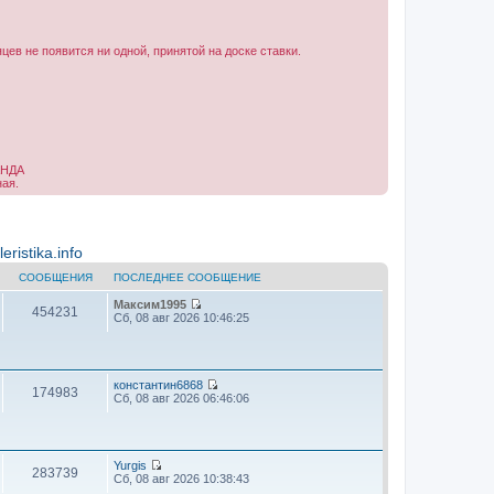
ев не появится ни одной, принятой на доске ставки.
АНДА
ная.
ristika.info
СООБЩЕНИЯ
ПОСЛЕДНЕЕ СООБЩЕНИЕ
Максим1995
454231
П
Сб, 08 авг 2026 10:46:25
е
р
е
й
т
константин6868
174983
и
П
Сб, 08 авг 2026 06:46:06
к
е
п
р
о
е
с
й
л
т
Yurgis
283739
е
и
П
Сб, 08 авг 2026 10:38:43
д
к
е