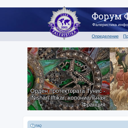
Форум 
Фалеристика.инф
Определение
Пр
Орден протектората Тунис -
Nishan Iftikar, колониальная
Франция
FAQ