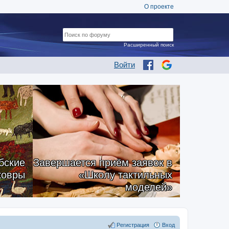
О проекте
Расширенный поиск
Войти
бские
Завершается приём заявок в
ковры
«Школу тактильных
моделей»
Регистрация
Вход