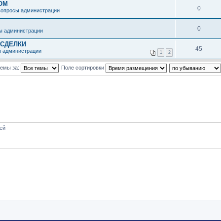
ОМ
0
вопросы администрации
0
ы администрации
 СДЕЛКИ
45
ы администрации
1
2
темы за:
Поле сортировки
тей