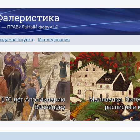
Фалеристика
о — ПРАВИЛЬНЫЙ форум! ©
одажа/Покупка
Исследования
170 лет Аполлинарию
Маляванки. Вите
Васнецову
расписные 