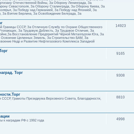
ртизану Отечественной Войны, За Оборону Ленинграда, За
рону Севастополя, За Оборону Сталинграда, За Оборону Киева, За
олярья, За Победу над Германией, За Победу над Японией, За
ы, За Взятие Берлина, За Освобождение Белграда, За
рг
14923
ой Границы СССР, За Отличную Службу по Охране Общественного
Утопающих, За Трудовую Доблесть, За Трудовое Отличие, За
ойне,За Восстановление Предприятий Чёрной Металлургии Юга, За
а Освоение Целинных Земель, За Строительство БАМ, За
воение Недр и Развитие Нефтегазового Комплекса Западной
Торг
9165
аград. Торг
9308
ности.Торг
8810
м СССР, Грамоты Президиума Верховного Совета, Благодарности,
рации
4998
ы к наградам РФ с 1992 года