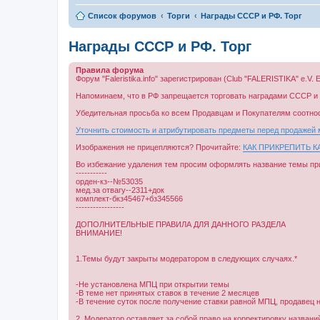
Список форумов
Торги
Награды СССР и РФ. Торг
Награды СССР и РФ. Торг
Правила форума
Форум "Faleristika.info" зарегистрирован (Club "FALERISTIKA" e.
Напоминаем, что в РФ запрещается торговать наградами СССР и Р
Убедительная просьба ко всем Продавцам и Покупателям соотно
Уточнить стоимость и атрибутировать предметы перед продажей 
Изображения не прицепляются? Прочитайте:
КАК ПРИКРЕПИТЬ 
Во избежание удаления тем просим оформлять название темы при
-----------
орден-кз--№53035
мед.за отвагу--2311+док
комплект-бкз45467+бз345566
-----------------
ДОПОЛНИТЕЛЬНЫЕ ПРАВИЛА ДЛЯ ДАННОГО РАЗДЕЛА
ВНИМАНИЕ!
1.Темы будут закрыты модератором в следующих случаях.*
-Не установлена МПЦ при открытии темы
-В теме нет принятых ставок в течение 2 месяцев
-В течение суток после получение ставки равной МПЦ, продавец 
2. Модератор оставляет за собой право на корректировку названи