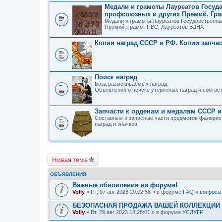
Медали и грамоты Лауреатов Госуд
профсоюзных и других Премий, Гра
Медали и грамоты Лауреатов Государственны
Премий, Грамот ПВС, Лауреатов ВДНХ
Копии наград СССР и РФ. Копии запчас
Поиск наград
База разыскиваемых наград
Объявления о поиске утерянных наград и соотв
Запчасти к орденам и медалям СССР и 
Составные и запасные части предметов фалеристик
наград и значков
Новая тема
ОБЪЯВЛЕНИЯ
Важные обновления на форуме!
Volly
» Пт, 07 авг 2026 20:02:58 » в форуме
FAQ и вопросы
БЕЗОПАСНАЯ ПРОДАЖА ВАШЕЙ КОЛЛЕКЦИИ Н
Volly
» Вт, 29 авг 2023 18:28:01 » в форуме
УСЛУГИ