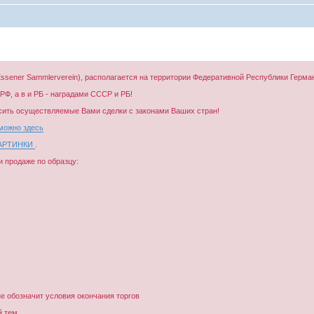
V. Essener Sammlerverein), располагается на территории Федеративной Республики Герм
Ф, а в и РБ - наградами СССР и РБ!
сить осуществляемые Вами сделки с законами Ваших стран!
можно здесь
КАРТИНКИ
.
 продаже по образцу:
не обозначит условия окончания торгов
й тем.