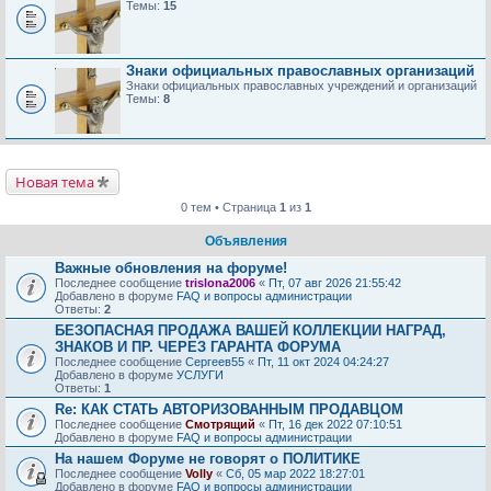
Темы:
15
Знаки официальных православных организаций
Знаки официальных православных учреждений и организаций
Темы:
8
Новая тема
0 тем • Страница
1
из
1
Объявления
Важные обновления на форуме!
Последнее сообщение
trislona2006
«
Пт, 07 авг 2026 21:55:42
Добавлено в форуме
FAQ и вопросы администрации
Ответы:
2
БЕЗОПАСНАЯ ПРОДАЖА ВАШЕЙ КОЛЛЕКЦИИ НАГРАД,
ЗНАКОВ И ПР. ЧЕРЕЗ ГАРАНТА ФОРУМА
Последнее сообщение
Сергеев55
«
Пт, 11 окт 2024 04:24:27
Добавлено в форуме
УСЛУГИ
Ответы:
1
Re: КАК СТАТЬ АВТОРИЗОВАННЫМ ПРОДАВЦОМ
Последнее сообщение
Смотрящий
«
Пт, 16 дек 2022 07:10:51
Добавлено в форуме
FAQ и вопросы администрации
На нашем Форуме не говорят о ПОЛИТИКЕ
Последнее сообщение
Volly
«
Сб, 05 мар 2022 18:27:01
Добавлено в форуме
FAQ и вопросы администрации