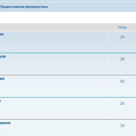
Православная фалеристика
ТЕМЫ
ия
24
али
28
ви
83
я
20
авием
15