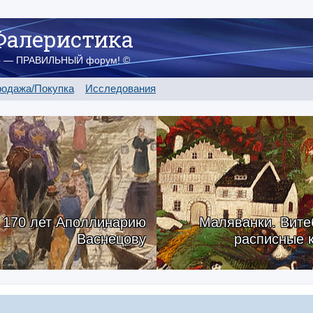
Фалеристика
о — ПРАВИЛЬНЫЙ форум! ©
одажа/Покупка
Исследования
170 лет Аполлинарию
Маляванки. Вите
Васнецову
расписные 