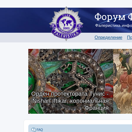
Форум 
Фалеристика.инф
Определение
Пр
Орден протектората Тунис -
Nishan Iftikar, колониальная
Франция
FAQ