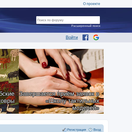
О проекте
Расширенный поиск
Войти
бские
Завершается приём заявок в
ковры
«Школу тактильных
моделей»
Регистрация
Вход