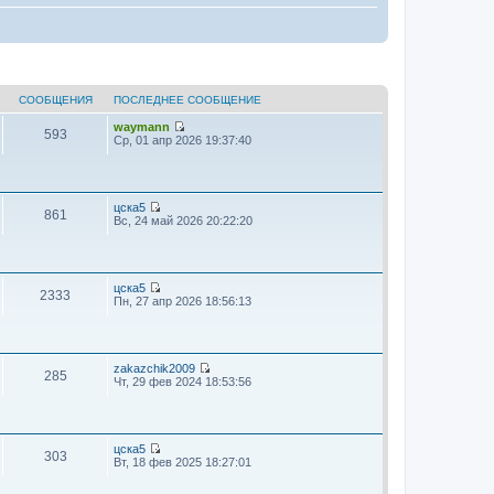
СООБЩЕНИЯ
ПОСЛЕДНЕЕ СООБЩЕНИЕ
waymann
593
П
Ср, 01 апр 2026 19:37:40
е
р
е
й
т
цска5
861
и
П
Вс, 24 май 2026 20:22:20
к
е
п
р
о
е
с
й
л
т
цска5
2333
е
и
П
Пн, 27 апр 2026 18:56:13
д
к
е
н
п
р
е
о
е
м
с
й
у
л
т
zakazchik2009
285
с
е
и
П
Чт, 29 фев 2024 18:53:56
о
д
к
е
о
н
п
р
б
е
о
е
щ
м
с
й
е
у
л
т
цска5
303
н
с
е
и
П
Вт, 18 фев 2025 18:27:01
и
о
д
к
е
ю
о
н
п
р