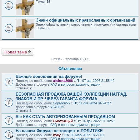
Темы:
15
Знаки официальных православных организаций
Знаки официальных православных учреждений и организаций
Темы:
8
Новая тема
0 тем • Страница
1
из
1
Объявления
Важные обновления на форуме!
Последнее сообщение
trislona2006
«
Пт, 07 авг 2026 21:55:42
Добавлено в форуме
FAQ и вопросы администрации
Ответы:
2
БЕЗОПАСНАЯ ПРОДАЖА ВАШЕЙ КОЛЛЕКЦИИ НАГРАД,
ЗНАКОВ И ПР. ЧЕРЕЗ ГАРАНТА ФОРУМА
Последнее сообщение
Сергеев55
«
Пт, 11 окт 2024 04:24:27
Добавлено в форуме
УСЛУГИ
Ответы:
1
Re: КАК СТАТЬ АВТОРИЗОВАННЫМ ПРОДАВЦОМ
Последнее сообщение
Смотрящий
«
Пт, 16 дек 2022 07:10:51
Добавлено в форуме
FAQ и вопросы администрации
На нашем Форуме не говорят о ПОЛИТИКЕ
Последнее сообщение
Volly
«
Сб, 05 мар 2022 18:27:01
Добавлено в форуме
FAQ и вопросы администрации